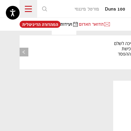
Duns 100
פורטל פיננסי
נפתח בכרטיסייה חדשה
הדואר האדום
ועידות
המהדורה הדיגיטלית
יכה לשלם
כישת
BASE: ההפסד
הרבעוני זינק ל-76