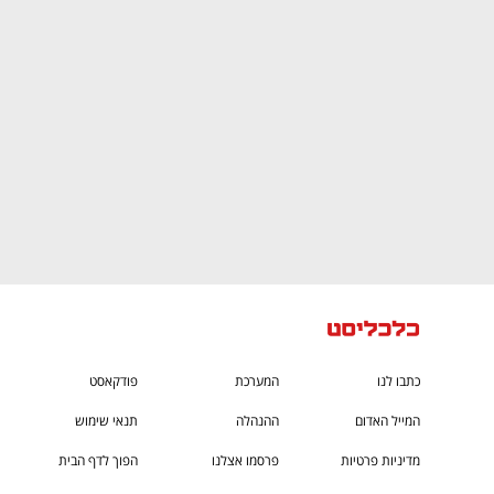
CTech – the
הבית של ההייטק הישראלי
כתבו לנו
המערכת
פודקאסט
המייל האדום
ההנהלה
תנאי שימוש
מדיניות פרטיות
פרסמו אצלנו
הפוך לדף הבית