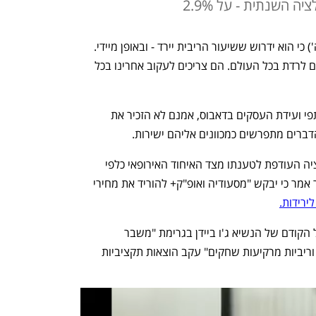
נשיא ארה"ב דונלד טראמפ אמר הערב (ה') כי הוא ידרוש ששיעור הריבית יירד - ובאופן מיידי. 
עוד ציין כי "בהתאם, שיעורי הריבית צריכים לרדת בכל העולם. הם צריכים לעקוב אחרינו בכל 
טראמפ, שנאם בשידור לווייני בפני משתתפי ועידת העסקים בדאבוס, אמנם לא הזכיר את 
הדברים מתפרשים כמכוונים אליהם ישירות.
נשיא ארה"ב שוחח בפורום גם על הרגולציה העודפת לטענתו מצד האיחוד האירופאי כלפי 
חברות ומדינות מחוץ לאיחוד, ובנושא אחר אמר כי יבקש "מסעודיה ואופ"ק+ להוריד את מחירי 
ירידות.
במהלך נאומו האשים טראמפ את הממשל הקודם של הנשיא ג'ו ביידן בגרימת "משבר 
האינפלציה החמור בהיסטוריה המודרנית וריביות מרקיעות שחקים" עקב הוצאות תקציביות 