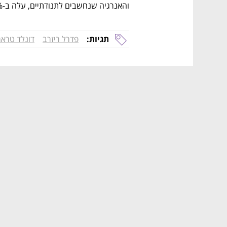
והאנרגיה שנחשבים לתנודתיים, עלה ב-0.2%.
תגיות:
פדרל ריזרב
דונלד טרא