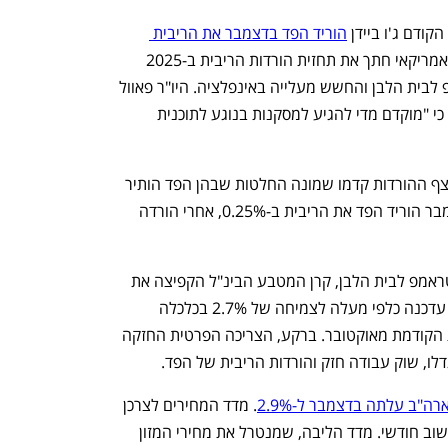
דם ג'ו ביידן 
הוריד הפד בדצמבר את הריבית 
. כמו כן הבנק המרכזי האמריקאי חתך את תחזית הורדות הריבית ב-2025 
מארבע לשתיים, ברקע כניסתו של טראמפ לבית הלבן והחשש מעלייה באינפלציה. היו"ר פאוול 
אמר במסיבת העיתונאים לאחר ההחלטה כי "מוקדם מדי להגיע למסקנות בנוגע לתוכנית 
זו היתה הפחתה שלישית ברציפות, כשלרצף ההורדות קדמו שמונה החלטות שבהן הפד הותיר 
את הריבית ללא שינוי על 5.5%. גם בנובמבר הוריד הפד את הריבית ב-0.25%, אחרי הורדה 
טראמפ לבית הלבן, קרן המטבע הבינ"ל הקפיצה את 
. ה-IMF עדכנה כלפי מעלה לצמיחה של 2.7% בכלכלה 
הגדולה בעולם, גבוהה ב-0.5% מהתחזית הקודמת מאוקטובר. ברקע, הצריכה הפרטית החזקה 
ו, שוק עבודה חזק והורדות הריבית של הפד.
ה"ב עלתה בדצמבר ל-2.9%
. מדד המחירים לצרכן 
בארה"ב עלה בחודש החולף ב-0.4% בחישוב חודשי. מדד הליבה, שמנטרל את מחירי המזון 