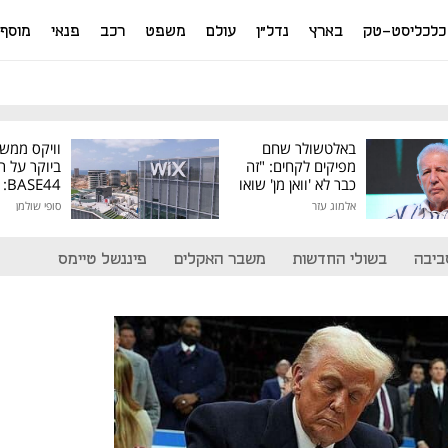
כלכליסט-טק
בארץ
נדל"ן
עולם
משפט
רכב
פנאי
מוסף
באלטשולר שחם
וויקס ממש
מפיקים לקחים: "זה
ביוקר על ר
כבר לא 'וואן מן' שואו
44
של גילעד"
אלמוג עזר
סופי שולמן
מיליון דולר
ביבה
בשולי החדשות
משבר האקלים
פיננשל טיימס