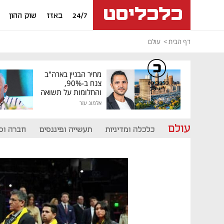
24/7
באזז
שוק ההון
דף הבית
עולם
מחיר הבניין בארה"ב
צנח ב-90%,
כלכליסט
דיגיטל
והחלומות על תשואה
גבוהה התנפצו
אלמוג עזר
עולם
כלכלה ומדיניות
תעשייה ופיננסים
חברה וס