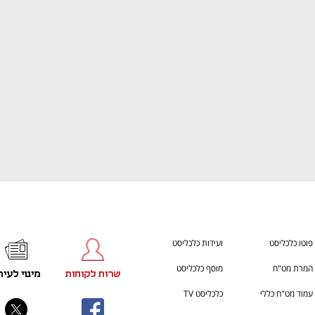
ענף במתח גבוה
מדברים כלכלה, עסקים ומה שב
פוטו כלכליסט
ועידות כלכליסט
המרת מט"ח
מוסף כלכליסט
שרות לקוחות
מינוי לעית
עמוד מט"ח כללי
כלכליסט TV