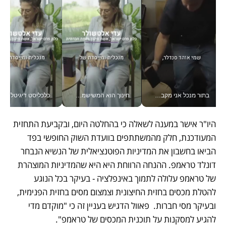
בתור מנכל אני מקבל מאות החלטות ביום, וה- Galaxy Z Fold8 Ultra עוזר לי לחתוך אותן מהר יותר_v
חינוך הוא המשישמה של החיים שלי - V
כלכליסט דיגיטל
היו"ר אישר במענה לשאלה כי בהחלטה היום, ובקביעת התחזית 
המעודכנת, חלק מהמשתתפים בוועדת השוק החופשי בפד 
הביאו בחשבון את המדיניות הפוטנציאלית של הנשיא הנבחר 
דונלד טראמפ. ההנחה הרווחת היא היא שהמדיניות המוצהרת 
של טראמפ עלולה לתמוך באינפלציה - בעיקר בכל הנוגע 
להטלת מכסים בחזית החיצונית וצמצום מסים בחזית הפנימית, 
ובעיקר מסי חברות.  פאוול הדגיש בעניין זה כי "מוקדם מדי 
להגיע למסקנות על תוכנית המכסים של טראמפ". 