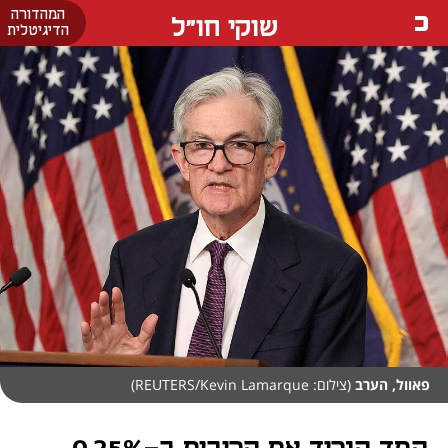
המהדורה
שוקי חו"ל
הדיגיטלית
פאוול, הערב
(צילום: REUTERS/Kevin Lamarque)