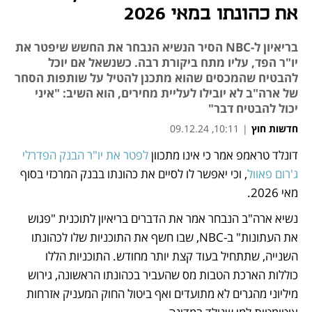
את כהונתו במאי 2026
בריאיון ל-NBC הסיר הנשיא הנבחר את החשש שיפטר את
יו"ר הפד, עליו מתח ביקורת רבה. כשנשאל אם יוכל
להבטיח שהמכסים שהוא מתכנן להטיל על שותפות הסחר
של ארה"ב לא יובילו לעליית מחירים, הוא השיב: "איני
יכול להבטיח דבר"
חדשות חוץ
|
10:11, 09.12.24
דונלד טראמפ אמר כי אינו מתכוון 
לפטר את יו"ר הבנק הפדרלי 
נפתח בכרטיסייה חדשה
נפתח בכרטיסייה חדשה
נפתח בכרטיסייה חדשה
ג'רום פאוול
, וכי יאפשר לו לסיים את כהונתו בבנק המרכזי בסוף 
מאי 2026. 
נשיא ארה"ב הנבחר אמר את הדברים בריאיון לתוכנית "פגוש 
את העתונות" ב-NBC, שבו חשף את התוכניות שלו לכהונתו 
השנייה, שתתחיל בעוד קצת יותר מחודש. התוכניות הללו 
כוללות הארכת הטבות מס שהעביר בכהונתו הראשונה, גירוש 
מיליוני מהגרים לא מתועדים ואף ביטול החוק המעניק אזרחות 