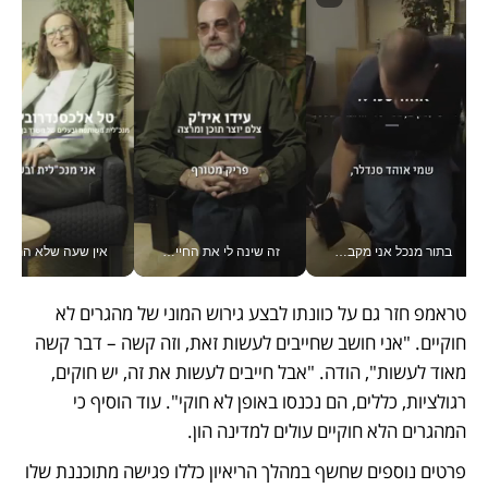
בתור מנכל אני מקבל מאות החלטות ביום, וה- Galaxy Z Fold8 Ultra עוזר לי לחתוך אותן מהר יותר_v
זה שינה לי את החיים: איך עידו איז'ק הופך את הסמארטפון לכלי צילום מקצועי_v
אין שעה שלא התעסקתי במשבר - טל אלכסנדרוביץ’ שגב מנהלת משברים
טראמפ חזר גם על כוונתו לבצע גירוש המוני של מהגרים לא 
חוקיים. "אני חושב שחייבים לעשות זאת, וזה קשה – דבר קשה 
מאוד לעשות", הודה. "אבל חייבים לעשות את זה, יש חוקים, 
רגולציות, כללים, הם נכנסו באופן לא חוקי". עוד הוסיף כי 
המהגרים הלא חוקיים עולים למדינה הון. 
פרטים נוספים שחשף במהלך הריאיון כללו פגישה מתוכננת שלו 