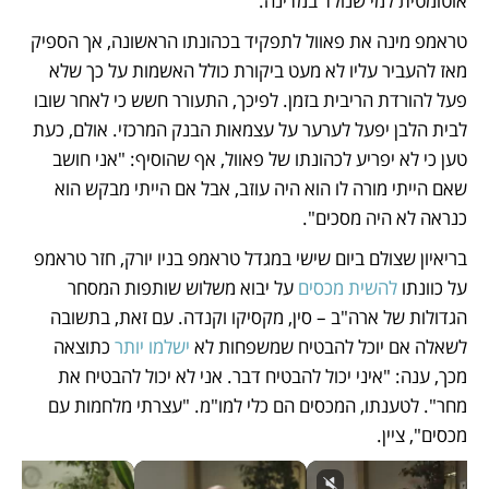
אוטומטית למי שנולד במדינה. 
טראמפ מינה את פאוול לתפקיד בכהונתו הראשונה, אך הספיק 
מאז להעביר עליו לא מעט ביקורת כולל האשמות על כך שלא 
פעל להורדת הריבית בזמן. לפיכך, התעורר חשש כי לאחר שובו 
לבית הלבן יפעל לערער על עצמאות הבנק המרכזי. אולם, כעת 
טען כי לא יפריע לכהונתו של פאוול, אף שהוסיף: "אני חושב 
שאם הייתי מורה לו הוא היה עוזב, אבל אם הייתי מבקש הוא 
כנראה לא היה מסכים". 
בריאיון שצולם ביום שישי במגדל טראמפ בניו יורק, חזר טראמפ 
על כוונתו 
להשית מכסים
 על יבוא משלוש שותפות המסחר 
הגדולות של ארה"ב – סין, מקסיקו וקנדה. עם זאת, בתשובה 
לשאלה אם יוכל להבטיח שמשפחות לא 
ישלמו יותר
 כתוצאה 
מכך, ענה: "איני יכול להבטיח דבר. אני לא יכול להבטיח את 
מחר". לטענתו, המכסים הם כלי למו"מ. "עצרתי מלחמות עם 
מכסים", ציין. 