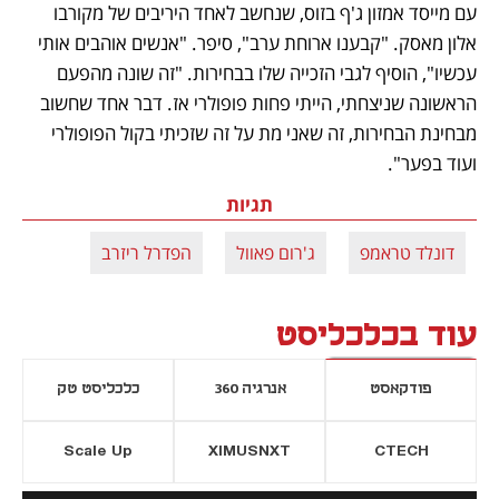
עם מייסד אמזון ג'ף בזוס, שנחשב לאחד היריבים של מקורבו 
אלון מאסק. "קבענו ארוחת ערב", סיפר. "אנשים אוהבים אותי 
עכשיו", הוסיף לגבי הזכייה שלו בבחירות. "זה שונה מהפעם 
הראשונה שניצחתי, הייתי פחות פופולרי אז. דבר אחד שחשוב 
מבחינת הבחירות, זה שאני מת על זה שזכיתי בקול הפופולרי 
ועוד בפער".
תגיות
דונלד טראמפ
ג'רום פאוול
הפדרל ריזרב
עוד בכלכליסט
פודקאסט
אנרגיה 360
כלכליסט טק
Scale Up
XIMUSNXT
CTECH
יסייה חדשה
נפתח בכרטיסייה חדשה