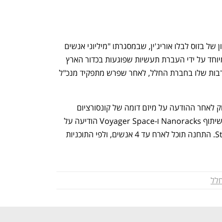
התחנה המיועדת עומדת כיום במוקד החזון של בזוס לבלו אוריג'ין, שבמסגרתו "מיליוני אנשים 
חיים ועובדים בחלל למען כדור הארץ - במיוחד על ידי העברת תעשיות שפוגעות בכדור הארץ 
לחלל". בזוס הגדיל משמעותית את המעורבות שלו בחברת החלל, לאחר שפרש מתפקיד מנכ"ל 
ההודעה של בלו אוריג'ין יוצאת שבוע בדיוק לאחר ההודעה על מיזם דומה של קונסורציום 
חברות אירוספייס אחרות. לוקהיד מרטין בשיתוף Nanoracks ו-Voyager Space הודיעה על 
הקמת תחנת חלל פרטית שתיקרא Starlab. התחנה תוכל לארח עד 4 אנשים, ולפי התוכניות 
לל