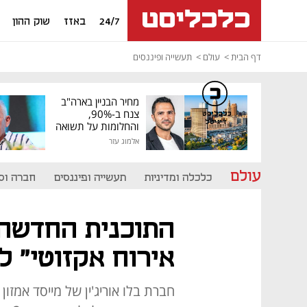
24/7
באזז
שוק ההון
דף הבית
עולם
תעשייה ופיננסים
מחיר הבניין בארה"ב
צנח ב-90%,
כלכליסט
דיגיטל
והחלומות על תשואה
גבוהה התנפצו
אלמוג עזר
עולם
כלכלה ומדיניות
תעשייה ופיננסים
חברה וס
התוכנית החדשה 
אירוח אקזוטי" ל
חברת בלו אוריג'ין של מייסד אמז