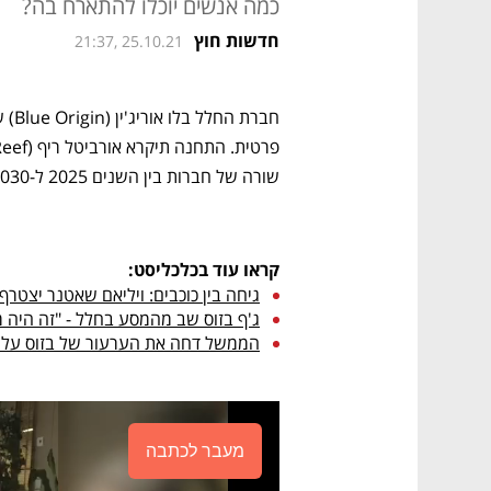
כמה אנשים יוכלו להתארח בה?
חדשות חוץ
21:37, 25.10.21
שורה של חברות בין השנים 2025 ל-2030. 
קראו עוד בכלכליסט:
גיחה בין כוכבים: ויליאם שאטנר יצטרף
ג'ף בזוס שב מהמסע בחלל - "זה היה 
הממשל דחה את הערעור של בזוס על זכיית SpaceX בפרויקט הירח 
מעבר לכתבה