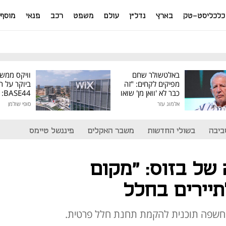
כלכליסט-טק
בארץ
נדל"ן
עולם
משפט
רכב
פנאי
מוסף
באלטשולר שחם
וויקס ממש
מפיקים לקחים: "זה
ביוקר על ר
כבר לא 'וואן מן' שואו
44
של גילעד"
אלמוג עזר
סופי שולמן
מיליון דולר
ביבה
בשולי החדשות
משבר האקלים
פיננשל טיימס
של בזוס: "מקום
תיירים בחלל
ון חשפה תוכנית להקמת תחנת חלל פרטית.