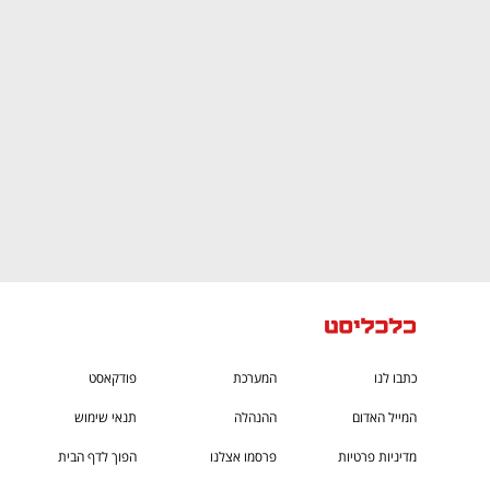
CTech – the
הבית של ההייטק הישראלי
כתבו לנו
המערכת
פודקאסט
המייל האדום
ההנהלה
תנאי שימוש
מדיניות פרטיות
פרסמו אצלנו
הפוך לדף הבית