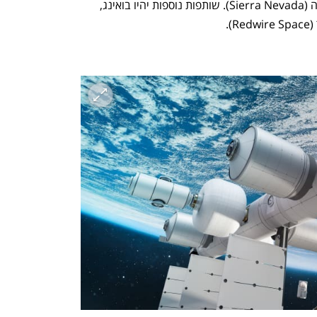
שבבעלות תאגיד האירוספייס סיירה נבאדה (Sierra Nevada). שותפות נוספות יהיו בואינג, 