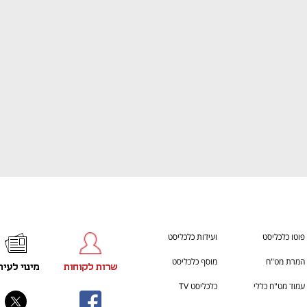
ענף במתח גבוה
מדברים כלכלה, עסקים ומה שב
פוטו כלכליסט
ועידות כלכליסט
המרת מט"ח
מוסף כלכליסט
שרות לקוחות
מינוי לעית
עמוד מט"ח כללי
כלכליסט TV