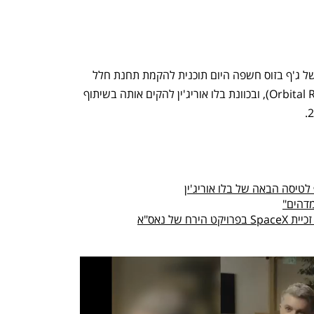
חברת החלל בלו אוריג'ין (Blue Origin) של ג'ף בזוס חשפה היום תוכנית להקמת תחנת חלל 
פרטית. התחנה תיקרא אורביטל ריף (Orbital Reef), ובכוונת בלו אוריג'ין להקים אותה בשיתוף 
 לטיסה הבאה של בלו אוריג'ין
מדהים"
של נאס"א