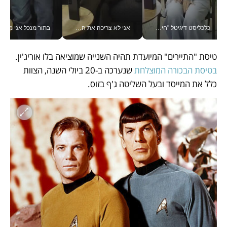
כלכליסט דיגיטל "חינוך הוא המשימה של החיים שלי"_v
אני לא צריכה את המשרד: רונית שרעבי-חדד מנהלת ארגון של 30000 עובדים מכל מקום_v
בתור מנכל אני מקבל מאות הח
טיסת "התיירים" המיועדת תהיה השנייה שמוציאה בלו אוריג'ין. 
בטיסת הבכורה המוצלחת
 שנערכה ב-20 ביולי השנה, הצוות 
כלל את המייסד ובעל השליטה ג'ף בזוס.