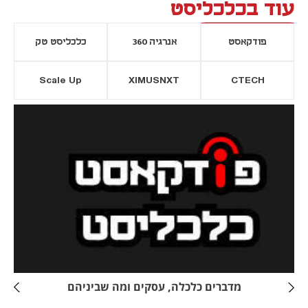
עוד בכלכליסט
פודקאסט
אנרגיה 360
כלכליסט טק
Scale Up
XIMUSNXT
CTECH
יסייה חדשה
נפתח בכרטיסייה חדשה
מדברים כלכלה, עסקים ומה שביניהם