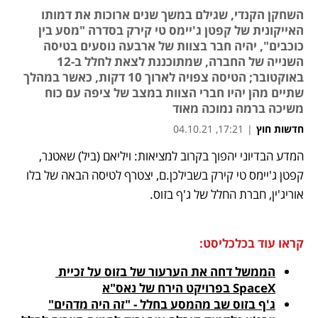
השחקן הקנדי, שגילם במשך שנים ארוכות את דמותו
האייקונית של קפטן ג'יימס טי קירק בסדרה "מסע בין
כוכבים", יהיה חבר בצוות של ארבעה נוסעים בטיסה
השנייה של החברה, שמתוכננת לצאת לחלל ב-12
באוקטובר; הטיסה צפויה לארוך 10 דקות, כאשר במהלך
שתיים מהן יהיו חברי הצוות במצב של ציפה עם כוח
משיכה ברמה נמוכה מאוד
חדשות חוץ
|
17:21, 04.10.21
המדע הבדיוני יהפוך בקרוב למציאות: ויליאם (ביל) שאטנר, 
נפתח בכרטיסייה חדשה
נפתח בכרטיסייה חדשה
נפתח בכרטיסייה חדשה
נפתח בכרטיסייה חדשה
קפטן ג'יימס טי קירק בשבילכן.ם, יצטרף לטיסה הבאה של בלו 
אוריג'ין, חברת החלל של ג'ף בזוס.
קראו עוד בכלכליסט:
הממשל דחה את הערעור של בזוס על זכיית 
SpaceX בפרויקט הירח של נאס"א
ג'ף בזוס שב מהמסע בחלל - "זה היה מדהים"