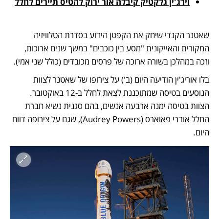
וירג'ין גלקטיק קיבלה אור ירוק להטיס תיירים לחלל
שאטנר הקנדי שיחק את הקפטן הידוע בסדרת הטלוויזיה 
המקורית והאייקונית "מסע בין כוכבים" במשך שנים ארוכות, 
וזכה במהלכן בשורה ארוכה של פרסים מכובדים (כולל שני אמי). 
בלו אוריג'ין הודיעה היום (ב') על צירופו של שאטנר לצוות 
הנוסעים בטיסה שמתוכננת לצאת לחלל ב-12 באוקטובר. 
הצוות בטיסה ימנה ארבעה אנשים, בהם סגנית נשיא חברת 
החלל אודרי פאוארס (Audrey Powers), שגם על צירופה דווח 
היום.