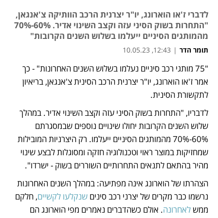
לדברי ז'או הוארונג, יו"ר יצרנית הרכב הוותיקה צ'אנגאן,
"התחרות בשוק הסיני עזה וקצב השינוי אדיר. 60%-70%
מהמותגים הסיניים ייעלמו בשלוש השנים הקרובות"
תומר הדר
|
12:43, 10.05.23
"75 מותגי רכב סיניים נעלמו בשלוש השנים האחרונות" - כך 
נפתח בכרטיסייה חדשה
נפתח בכרטיסייה חדשה
אמר ז'או הוארונג, יו"ר יצרנית הרכב הסינית צ'אנגאן, בריאיון 
לתקשורת הסינית.
לדבריו, "התחרות בשוק הסיני עזה וקצב השינוי אדיר. במהלך 
שלוש השנים הקרובות יחולו שינויים נוספים שבמסגרתם 
60%-70% מהמותגים הסיניים ייעלמו. רק היצרניות המובילות 
שמחזיקות במוצר ראוי וטכנולוגיה חזקה ומסוגלות לבצע שינוי 
מהיר בהתאם לתנאים התחרותיים השוררים בשוק - ישרדו".
הצהרתו של הוארונג אינה מפתיעה: במהלך השנים האחרונות 
נרשמו כבר מקרים של יצרני רכב סינים 
שנקלעו לקשיים
, חלקם 
ממש 
לאחרונה
. אולם כשהדברים נאמרים מפי הוארונג הם 