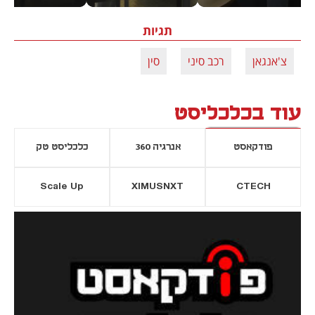
תגיות
צ'אנגאן
רכב סיני
סין
עוד בכלכליסט
פודקאסט
אנרגיה 360
כלכליסט טק
Scale Up
XIMUSNXT
CTECH
יסייה חדשה
נפתח בכרטיסייה חדשה