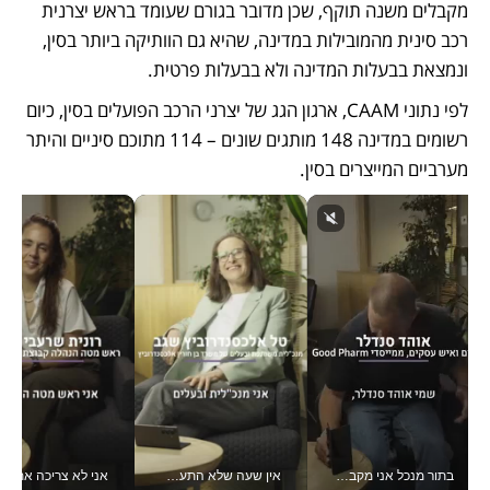
מקבלים משנה תוקף, שכן מדובר בגורם שעומד בראש יצרנית 
רכב סינית מהמובילות במדינה, שהיא גם הוותיקה ביותר בסין, 
ונמצאת בבעלות המדינה ולא בבעלות פרטית.
לפי נתוני CAAM, ארגון הגג של יצרני הרכב הפועלים בסין, כיום 
רשומים במדינה 148 מותגים שונים – 114 מתוכם סיניים והיתר 
מערביים המייצרים בסין. 
בתור מנכל אני מקבל מאות החלטות ביום, וה- Galaxy Z Fold8 Ultra עוזר לי לחתוך אותן מהר יותר_v
אין שעה שלא התעסקתי במשבר - טל אלכסנדרוביץ’ שגב מנהלת משברים תקשורתיים מכל מקום עם ה- Galaxy Z Fold8 Ultra שלה_v
אני לא צריכה את המשרד: