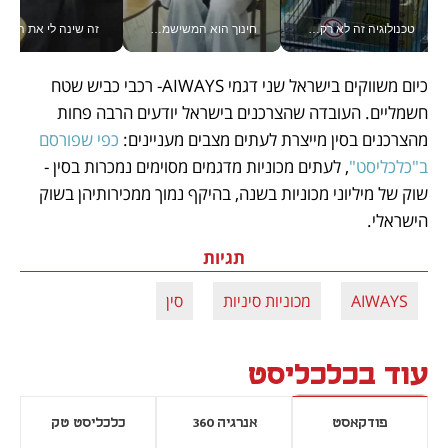
טכנולוגיה זה לא רק בהייטק: גם תעשיית המזון הישראלית מאמצת כלי AI, אוטומציה וניתוח דאטה בזמן אמת
חינוך הוא המשישמה של החיים שלי - V
זה שינה לי את החיים: 
כיום משווקים בישראל שני דגמי AIWAYS- רכבי כביש שטח 
חשמליים. העובדה שהצרכנים בישראל יודעים הרבה פחות 
מהצרכנים בסין מייצרת לעתים מצבים מעניינים: 
כפי שפורסם 
ב"כלכליסט"
, לעתים מכוניות מדגמים מסוימים נמכרות בסין - 
שוק של מיליוני מכוניות בשנה, בהיקף נמוך ממכירותיהן בשוק 
הישראלי.
תגיות
AIWAYS
מכוניות סיניות
סין
עוד בכלכליסט
פודקאסט
אנרגיה 360
כלכליסט טק