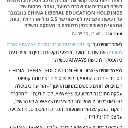
לאחר דיווחים על קושי של יצרנית הרכב הסינית AIWAYS
לשלם לעובדיה את שכרם במועד, ואחרי פרסום של
CHINA LIBERAL EDUCATION HOLDINGS בנובמבר
על רכישת היצרנית לפי שווי של 5.5 מיליארד דולר, כעת
אמצעי תקשורת בסין מדווחים כי העסקה נכשלה
תומר הדר
|
12:40, 04.05.23
לאחר דווחים על 
קושי של יצרנית הרכב הסינית AIWAYS לשלם 
נפתח בכרטיסייה חדשה
נפתח בכרטיסייה חדשה
נפתח בכרטיסייה חדשה
לעובדיה
 את שכרם במועד, אמצעי תקשורת בסין מדווחים כעת 
כי העסקה לרכישת AIWAYS נכשלה. 
לפי הדיווחים CHINA LIBERAL EDUCATION HOLDINGS 
הסינית – חברה המספקת לפי פרסומיה "פתרונות קמפוס 
חכמים ושירותים נוספים בתחום החינוך" - הודיעה כי ביטלה 
עסקה מתוכננת למיזוג עם AIWAYS. לפי הודעת יו"ר החברה, 
נאי לאם "למרות שהשילוב המוצע עם AIWAYS לא הבשיל, 
חוזקנו  כעסק עצמאי משמעותי. תכניתנו האסטרטגית מצביעה 
על צמיחה עתידית". 
העסקה לרכישת AIWAYS הוכרזה על ידי CHINA LIBERAL 