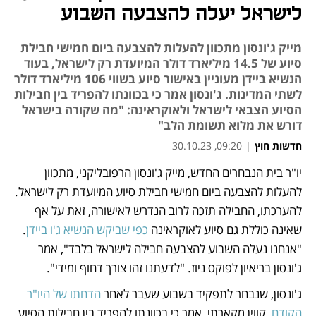
לישראל יעלה להצבעה השבוע
מייק ג'ונסון מתכוון להעלות להצבעה ביום חמישי חבילת
סיוע של 14.5 מיליארד דולר המיועדת רק לישראל, בעוד
הנשיא ביידן מעוניין באישור סיוע בשווי 106 מיליארד דולר
לשתי המדינות. ג'ונסון אמר כי בכוונתו להפריד בין חבילות
הסיוע הצבאי לישראל ולאוקראינה: "מה שקורה בישראל
דורש את מלוא תשומת הלב"
חדשות חוץ
|
09:20, 30.10.23
יו"ר בית הנבחרים החדש, מייק ג'ונסון הרפובליקני, מתכוון 
נפתח בכרטיסייה חדשה
נפתח בכרטיסייה חדשה
להעלות להצבעה ביום חמישי חבילת סיוע המיועדת רק לישראל. 
להערכתו, החבילה תזכה לרוב הנדרש לאישורה, זאת על אף 
שאינה כוללת גם סיוע לאוקראינה 
כפי שביקש הנשיא ג'ו ביידן
. 
"אנחנו נעלה השבוע להצבעה חבילה לישראל בלבד", אמר 
ג'ונסון בריאיון לפוקס ניוז. "לדעתנו זהו צורך דחוף ומידי". 
ג'ונסון, שנבחר לתפקיד בשבוע שעבר לאחר 
הדחתו של היו"ר 
הקודם
, קווין מקארתי, אמר כי בכוונתו להפריד בין חבילות הסיוע 