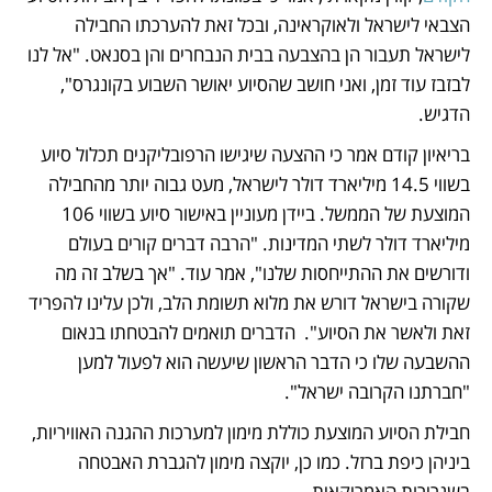
הצבאי לישראל ולאוקראינה, ובכל זאת להערכתו החבילה 
לישראל תעבור הן בהצבעה בבית הנבחרים והן בסנאט. "אל לנו 
לבזבז עוד זמן, ואני חושב שהסיוע יאושר השבוע בקונגרס", 
הדגיש. 
בריאיון קודם אמר כי ההצעה שיגישו הרפובליקנים תכלול סיוע 
בשווי 14.5 מיליארד דולר לישראל, מעט גבוה יותר מהחבילה 
המוצעת של הממשל. ביידן מעוניין באישור סיוע בשווי 106 
מיליארד דולר לשתי המדינות. "הרבה דברים קורים בעולם 
ודורשים את ההתייחסות שלנו", אמר עוד. "אך בשלב זה מה 
שקורה בישראל דורש את מלוא תשומת הלב, ולכן עלינו להפריד 
זאת ולאשר את הסיוע".  הדברים תואמים להבטחתו בנאום 
ההשבעה שלו כי הדבר הראשון שיעשה הוא לפעול למען 
"חברתנו הקרובה ישראל". 
חבילת הסיוע המוצעת כוללת מימון למערכות ההגנה האוויריות, 
ביניהן כיפת ברזל. כמו כן, יוקצה מימון להגברת האבטחה 
בשגרירות האמריקאית. 