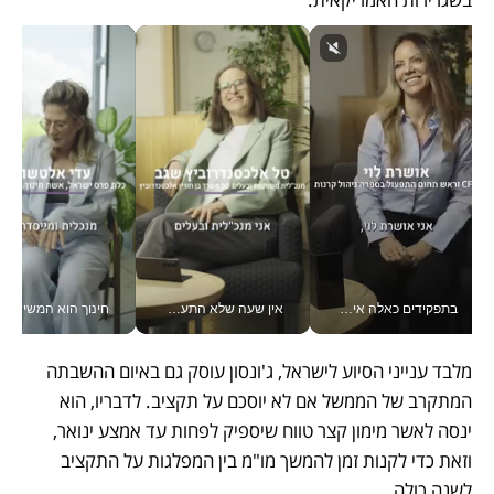
בתפקידים כאלה אי אפשר לחכות: אושרת לוי מניעה השקעות ענק מהטלפון_v
אין שעה שלא התעסקתי במשבר - טל אלכסנדרוביץ’ שגב מנהלת משברים תקשורתיים מכל מקום עם ה- Galaxy Z Fold8 Ultra שלה_v
חינוך הוא המש
מלבד ענייני הסיוע לישראל, ג'ונסון עוסק גם באיום ההשבתה 
המתקרב של הממשל אם לא יוסכם על תקציב. לדבריו, הוא 
ינסה לאשר מימון קצר טווח שיספיק לפחות עד אמצע ינואר, 
וזאת כדי לקנות זמן להמשך מו"מ בין המפלגות על התקציב 
לשנה כולה.