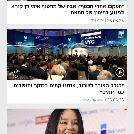
"תעקבו אחרי הכסף": אביו של החטוף איתי חן קורא
לפגוע במימון של חמאס
26.03.25
|
אליחי וידל
"בגלל הצורך לשרוד, אנחנו קמים בבוקר וחושבים
כמו יזמים"
26.03.25
|
מאור שלום סויסה