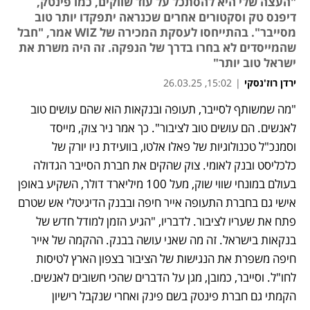
"העצה שלי היא להסתכל על עוד שווקים, כמו פינטק,
דיפנס טק וסקטורים אחרים שכנראה יתפקדו יותר טוב
מסייבר". בהתייחסו לעסקת המכירה של WIZ אמר, "חבל
שהמייסדים לא בחרו בדרך של הנפקה. זה היה משרת את
ישראל טוב יותר"
ירדן רוז'נסקי
|
15:02, 26.03.25
"מה שמשותף לסייבר, תעופה ובנקאות הוא שהם עושים טוב 
לאנשים. הם עושים טוב לציבור". כך אמר ניר צוק, מייסד 
וסמנכ"ל טכנולוגיות של פאלו אלטו, בוועידת ניו יורק של 
כלכליסט ובנק לאומי. צוק שהקים את חברת הסייבר הגדולה 
בעולם במונחי שווי שוק, מעל 100 מיליארד דולר, השקיע באופן 
אישי גם בחברת התעופה אייר חיפה ובבנק הדיגיטלי אש שטרם 
פתח את שעריו לציבור. לדבריו, "הגיע הזמן למודל חדש של 
בנקאות בישראל. זה מה שאני עושה בבנק. ההקמה של אייר 
חיפה משפרת את הנגישות של הציבור בצפון הארץ לטיסות 
לחו"ל. וסייבר, כמובן, מגן על הדברים שהכי חשובים לאנשים. 
הקמתי גם חברת פינטק בשם פינק ואחרי שנקבל רישיון 