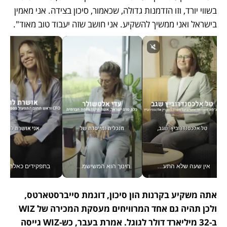
בשווי יורד, וזו הזדמנות גדולה, שכאמור, סיכון בצידה. אני מאמין 
בישראל ואני ממשיך להשקיע. אני חושב שזה יעבוד טוב מאוד".
אין שעה שלא התעסקתי במשבר - טל אלכסנדרוביץ’ שגב מנהלת משברים תקשורתיים מכל מקום עם ה- Galaxy Z Fold8 Ultra שלה_v
חינוך הוא המשישמה של החיים שלי - V
בתפקידים כאלה אי אפשר לח
אתה משקיע בקרנות הון סיכון, דוגמת סייברסטארטס, 
ולכן תהיה גם אחד המרוויחים מעסקת המכירה של WIZ 
ב-32 מיליארד דולר לגוגל. אמרת בעבר, כש-WIZ גייסה 