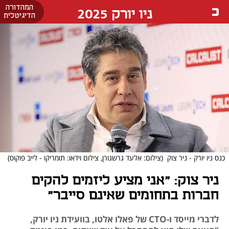
המהדורה
ניו יורק 2025
הדיגיטלית
כנס ניו יורק - ניר צוק
(צילום: אלעד גרשגורן, צילום וידאו: תומריקו - לייב פוקוס)
ניר צוק: "אני מציע ליזמים להקים
חברות בתחומים שאינם סייבר"
לדברי מייסד ו-CTO של פאלו אלטו, בוועידת ניו יורק,