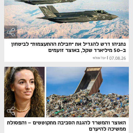
אגף השכר והסכמי עבודה
 – קובע מדיניות שכר 
במגזר הציבורי.
רשות המיסים
 – אחראית על גביית מיסים ישירים 
ועקיפים.
רשות שוק ההון, ביטוח וחיסכון
 – מפקחת על גופים 
פיננסיים, קרנות פנסיה וביטוח.
תקציב המדינה
נתניהו דרש להגדיל את "חבילת ההתעצמות" לביטחון
אחד התפקידים המרכזיים של משרד האוצר הוא הכנת 
תקציב 
ב-50 מיליארד שקל, באוצר זועמים
המדינה
. התקציב משקף את סדרי העדיפויות של הממשלה 
07.08.26
|
יובל אזולאי
בנוגע להוצאות והכנסות המדינה. הוא מאושר על ידי הכנסת 
ומשפיע ישירות על מגזרים כמו בריאות, חינוך, ביטחון 
ותשתיות.
תפקיד משרד האוצר בזמן משברים 
כלכליים
במהלך השנים, משרד האוצר מילא תפקיד מרכזי בניהול 
משברים כלכליים, כגון אינפלציה גבוהה, מיתונים עולמיים 
והתמודדות עם מגפות. דוגמה לכך היא המשבר הפיננסי של 
2008, שבו המשרד פעל לשמירה על יציבות המערכת 
הבנקאית. בעת משבר הקורונה, משרד האוצר הפעיל 
האוצר והמשרד להגנת הסביבה מתקוטטים - והפסולת
תוכניות סיוע לעסקים, הרחיב דמי אבטלה והשקיע בתקציבים 
ממשיכה להיערם
מיוחדים כדי למנוע קריסה כלכלית. מהלכים אלה השפיעו 