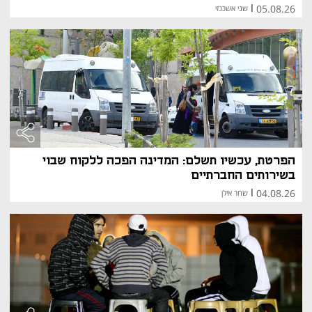
05.08.26
|
שני אשכנזי
ישירות על התאוששות המשק והאצת הצמיחה לאחר 
המשבר.
השפעת המדיניות הפיסקלית על 
האזרחים
החלטות משרד האוצר משפיעות באופן ישיר על חייהם של 
אזרחי המדינה. מדיניות המיסוי קובעת את שיעור מס 
ההכנסה, המע"מ והמיסים העירוניים, המשפיעים על רמת 
החיים ויכולת הצריכה של הציבור. כמו כן, המשרד מעצב את 
מערכת הקצבאות, כולל קצבאות ילדים, נכים וגמלאים, ומקדם 
תמריצים כלכליים למשקי בית ולעסקים. שינויים במדיניות 
הפרטת, עכשיו תשלם: המדינה הפכה ללקוח שבוי
המס והשכר הציבורי יכולים להביא להורדת יוקר המחיה או 
בשירותים החברתיים
להגדלת ההכנסה הפנויה של האזרחים.
04.08.26
|
שחר אילן
היסטוריה של רפורמות משמעותיות
משרד האוצר הוביל במהלך השנים שורה של רפורמות 
כלכליות מרכזיות ששינו את פני המשק הישראלי. בין הבולטות 
שבהן ניתן למנות את רפורמת המיסים בתחילת שנות 
ה-2000, אשר כללה הורדת מס הכנסה ומעבר לשיטת מיסוי 
פרוגרסיבית. רפורמות נוספות כללו את הפרטת חברות 
ממשלתיות כמו 
בזק
, אל על והתעשייה האווירית, מהלכים 
שהובילו להגברת התחרות בשוק. בנוסף, בוצעו שינויים 