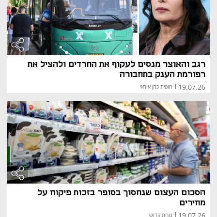
רגב והאוצר מנסים לעקוף את החרדים ולהציל את
רפורמת הענק בתחבורה
19.07.26
|
חופית כהן אולאי
מאמר 
מאמר 
הסכום העצום שנחסוך בסופר בזכות פיקוח על
מחירים
19.07.26
|
נורית קדוש