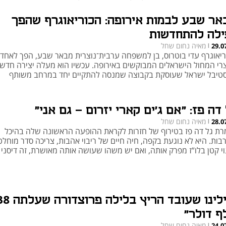
ים אנשים טובים שיעזרו לנו לבנות את הטכנולוגיות הבאות"
אר שבע לבמות אירופה: הכוריאוגרף שהפך
ילה להתחדשות
מאיה נחום שחל
29.0
|
ריאוגרף עדי בוטרוס, בן למשפחה ערבית־נוצרית מבאר שבע, הפך לאחד
צרי המחול הישראלים המבוקשים באירופה. עכשיו הוא מעלה יצירה חדש
טיבל ישראל שעוסקת בקבוצה שמנסה להתקיים יחד במרחב משותף
דה פז: "אם ג'ים קארי יזרום – גם אני"
מאיה נחום שחל
28.0
|
רת גל דה פז בטירוף של חזרות לקראת ההופעה הראשונה שלה בהיכל
בות. היא לא נוגעת בקפה, חיה חיים של ריבוי אהבות, צריכה סדר מוחלט
וי קטן בלו”ז מפרק אותה, ואם יש משהו שעושה אותה מאושרת, זה דיסני
"גילינו שעובד הריץ בלילה פרוצדו
ף דולר"
מאיה נחום שחל
24.0
|