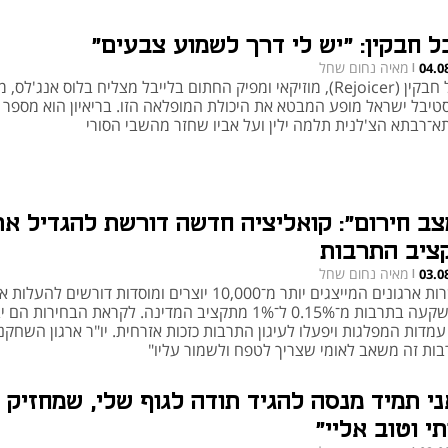
בל חבקין: "יש לי דרך לשמוע צבעים"
מאיה נחום שחל
04.0
|
יובל חבקין (Rejoicer), מוזיקאי ומפיק החתום בלייבל מצליח בלוס אנג'לס
טיבל ישראל מופע המבטא את היכולת המופלאה הזו. בריאיון הוא מספר 
א־רבתא הצ'לנית תלמה ילין ועל אביו שחזר מהשבי הסורי
צב חירום": קואליציה חדשה דורשת להגדיל את
ציב התרבות
מאיה נחום שחל
03.0
|
עשרות ארגונים המייצגים יותר מ־10,000 יוצרים ומוסדות דורשים להעלות
ההשקעה בתרבות מ־0.15% ל־1% מתקציב המדינה. לקראת הבחירות הם
מדות המפלגות ויפעלו לעיגון התרבות כזכות אזרחית. יו"ר ארגון השחקני
בות זה משאב לאומי שצריך לטפח ולשמור עליו"
ני תמיד מנסה להגיד תודה לגוף שלי, שמחזיק
י וטוב אליי"