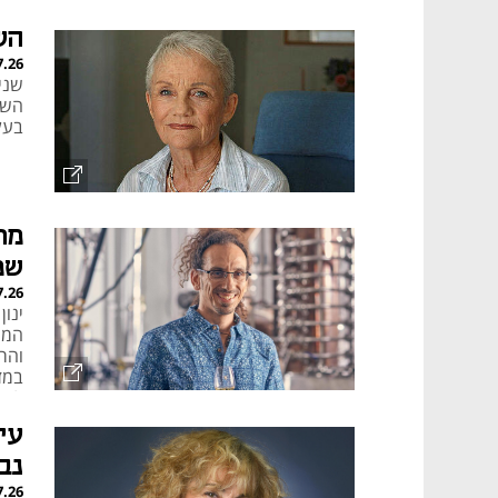
הש
7.26
השח
בעל
מת
שמ
7.26
המו
והר
במזק
לכמ
עי
נב
7.26