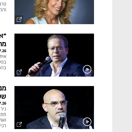
פרנ
והמנ
"א
מר
7.26
אית
בפע
בהפ
מנ
של
7.26
ניר
תת-
זאת
רגיש