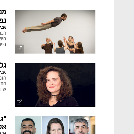
צריכ
מב
נפ
7.26
הכו
מיו
בפס
גל 
7.26
הזמ
התר
שינ
אל
7.26