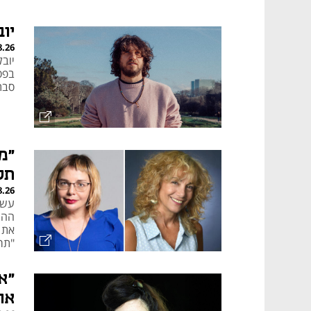
יו
8.26
בפס
סבת
"מ
תק
8.26
את ע
"תר
"א
אות