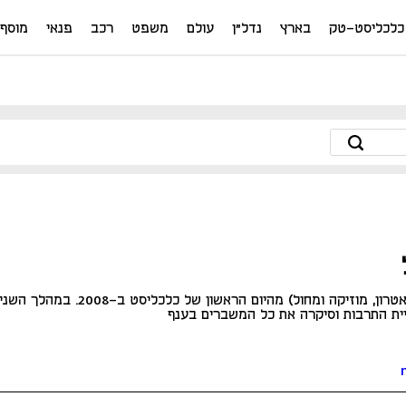
כלכליסט-טק
בארץ
נדל"ן
עולם
משפט
רכב
פנאי
מוסף
מסקרת את תחום התרבות (תיאטרון, מוזיקה ומחול) מהיום הראשון של כלכליסט ב-2008. במ
יית התרבות וסיקרה את כל המשברים בענף