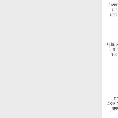
ישוב
לים
ופכת
 אוסף
רחת,
כפר
קרב 42 ארגונים עולה כי 74% מהם
חוסכים לפחות שלוש שעות עבודה שבועיות לעובד בזכות כלי AI. עם זאת, רק 48%
הרישוי,