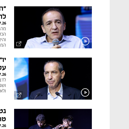
"ה
לה
7.26
מהר
הכל
והי
הממ
יו
על
7.26
לדב
ושג
ולא 
נט
טר
7.26