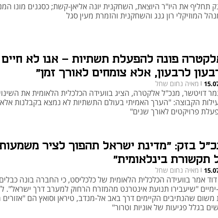
ק תחליף את היו"ר היוצאת, השחקנית יונה אליאן-קשת; כסגנים מונו המ
הל המוזיקלי רון גנג והשחקנית והזמרת מעין סגל
לקטרה פונה להפעלת תשתיות - אנו לא חיים
בעון לרבעון, אלא צומחים לאורך זמן"
מאיה נחום שחל
15.0
|
מר דויטשר, מנכ"ל אלקטרה, הציג בוועידה הכלכלית הלאומית את השינוי
ילות הקבוצה: "הערך האמיתי בעולם התשתיות לא נמצא בקבלנות אלא
עלת פרויקטים לאורך שנים"
כ"ל בזק: "מדינת ישראל תהפוך לציר משמעותי
 תקשורת בינלאומית"
מאיה נחום שחל
15.0
|
 דוד אמר בוועידה הכלכלית הלאומית של כלכליסט, כי החברה בונה כבלים
ימיים "שיעבירו תנועת אינטרנט מהמזרח הרחוק למערב דרך ישראל". לד
 משום שהנתיבים הקיימים דרך באב אל-מנדב, טיראן וסואץ הם "אזורים 
ים בגלל פגיעות של אוניות וטרור"