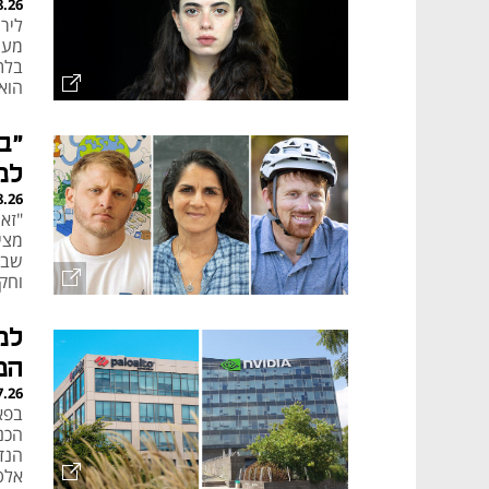
8.26
ליר
מער
בלת
הוא
"ב
למ
8.26
"זא
מציפ
שבו
וחק
למ
המ
7.26
בפא
הנד