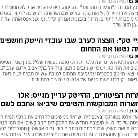
מאיה נחום שחל
03.0
|
 כץ מככבת ב"הנערה מהדואר" בהבימה. היא שחקנית אבל לא מסוגלת ל
יצה את דיוויד לינץ’ ואת פינה באוש שבהשראתה המשיכה לרקוד, בעלת
י מוסברת לחתולים, היתה בזבזנית אם רק יכלה, ומי שמאפס אותה על הח
 בן הזוג שלה
יי טק": הצצה לערב שבו עובדי הייטק חושפים
ה נטשו את התחום
מאיה נחום שחל
02.0
|
ת ההחלטה הכי גרועה כלכלית, והכי טובה נפשית שלי": בזמן שגלי הפיטו
ים את ההייטק, יש מי שעוזבים מרצון. ברדיקל בתל אביב ארגנו ערב "בי
 יוצאי הייטק מספרים על עזיבת התחום לטובת עשייה חברתית, הוראה
לאות. "קיבלנו מאות פניות של אנשים שרוצים להתוודות"
רות הפיטורים, ההייטק עדיין מגייס: אלו
שרות המבוקשות והטיפים שיביאו אתכם לשם
מאיה נחום שחל
31.0
|
לו אלטו נטוורקס ובאנבידיה ישראל ממשיכים להרחיב את מרכזי הפיתוח,
הכניסה של כלי ה-AI מעצבת מחדש את התפקידים המבוקשים, את המיומנוי
רשות ואת האופן שבו מפתחים כותבים קוד. גליה אקשטיין סמנכ"לית בפא
אלטו: "זה נכון שמהפכת ה-AI גם משנה את המוצרים שלנו. אבל אנחנו עדיין