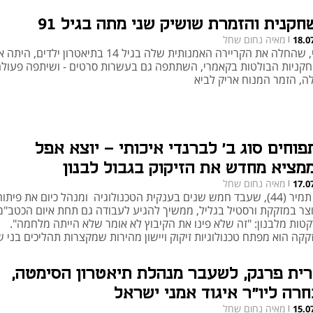
חקנית והזמרת שושיק שני מתה בגיל 91
מאיה נחום שחל
18.0
|
שני, שהחלה את הקריירה האמנותית שלה בגיל 14 בתיאטרון ילדים, 
קניות הבולטות בקאמרי, השתתפה גם בעשרות סרטים - ושיתפה פעול
ה, הזמר המנוח אריק לביא
פוחים סוג ב' לברנדי איכותי - יוצא אפל
מציא מחדש את הזיקוק בגבול לבנון
מאיה נחום שחל
17.0
|
ינון תמיר (44), שעבד חמש שנים בענקית הטכנולוגיה ומנהל כיום את פיתו
צר במזקקת ורסטיל בגליל, ממשיך להגיע לעבודה גם תחת איום הכטב"מ
קטות מלבנון: "זה שלא פינו את הקיבוץ לא אומר שלא הייתה מלחמה".
קה הוא מפתח טכנולוגיות זיקוק ויישון מהירות שמקצרות תהליכים בני ש
ה שבועות בלבד
רית פרנק, לשעבר מנהלת תיאטרון הסימטה,
חרה ליו"ר איגוד אמני ישראל
מאיה נחום שחל
15.0
|