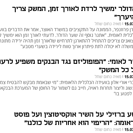
דולר ימשיך לרדת לאורך זמן, המשק צריך
יערך"
מאיה נחום שחל
15.0
|
ן פרוזנפר, הממונה על התקציבים במשרד האוצר, אמר את הדברים בווע
כלית לאומית. "אתגר נוסף זה שער הדולר. לדעתי לאורך זמן הוא ימשיך 
צואנים צריכים להתחיל להתארגן לתרחיש שלאורך זמן תהיה ירידה מתונה
שלה לא יכולה לתת פיתרון ארוך טווח לירידה בשערי מטבע"
"ר לאומי: "הפופוליזם נגד הבנקים משפיע לרע
 כל המשק"
מאיה נחום שחל
15.0
|
רי אורי אלון בוועידה הכלכלית הלאומית: "מי שבאמת מבקש להבטיח צמ
שוג וליצור תחרות ראויה, חייב גם לשמור על החוסן של המערכת הבנקאי
לפגוע בו"
ע ברזילי על השיר אוקסיטוצין ועל פוסט
אומה: "הריפוי הוא אחריות של כולנו"
מאיה נחום שחל
15.0
|