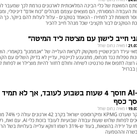
סתם המואצת של כלי הבינה המלאכותית לארגונים גורמת לכך שמעבר לח
ת העבודה המסורתי, הם מוצאים עצמם מנהלים "כוח אדם" דיגיטלי, ומג
סר תשומת לב למחירו - הנאמד בטוקנים - עלול לעלות להם ביוקר. כך ה
כת הטוקנים לבור תקציבי שכל מנהל חייב להכיר
ני חייב לישון עם מצ'טה ליד המיטה"
מאיה נחום שחל
21.0
|
אי עירד רובינשטיין משקשק לקראת העלייה של "אגממנון" בקאמרי. הוא
נות טפלות נגד מנחוס, מתגעגע לניינטיז, עדיין לא בדיוק השלים עם הק
רוצה לתפוס את טרנטינו לשיחה וחולם לחזור להיות מוצ’ילר או לפחות ל
 בברזיל
ה-AI חוסך 4 שעות בשבוע לעובד, אך לא תמיד
סך כסף
מאיה נחום שחל
19.0
|
מסקר שערכו KPMG ומיקרוסופט ישראל ב
דיווחו על ירידה בהוצאות, בעוד ש-31% רשמו דווקא עלייה בעלויות בשל 
שרה וההטמעה