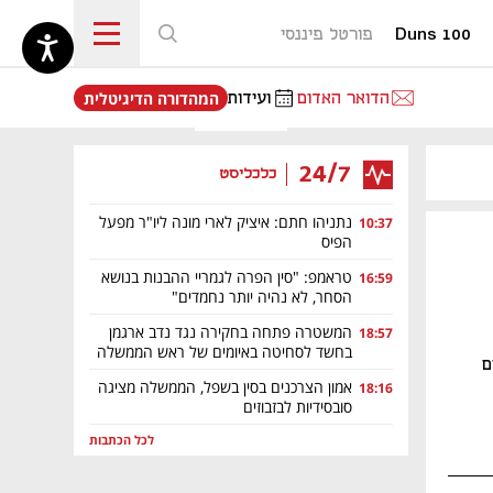
Duns 100
פורטל פיננסי
נפתח בכרטיסייה חדשה
הדואר האדום
ועידות
המהדורה הדיגיטלית
24/7
כלכליסט
נתניהו חתם: איציק לארי מונה ליו"ר מפעל
10:37
הפיס
טראמפ: "סין הפרה לגמריי ההבנות בנושא
16:59
הסחר, לא נהיה יותר נחמדים"
המשטרה פתחה בחקירה נגד נדב ארגמן
18:57
בחשד לסחיטה באיומים של ראש הממשלה
הלך השנים
אמון הצרכנים בסין בשפל, הממשלה מציגה
18:16
סובסידיות לבזבוזים
לכל הכתבות