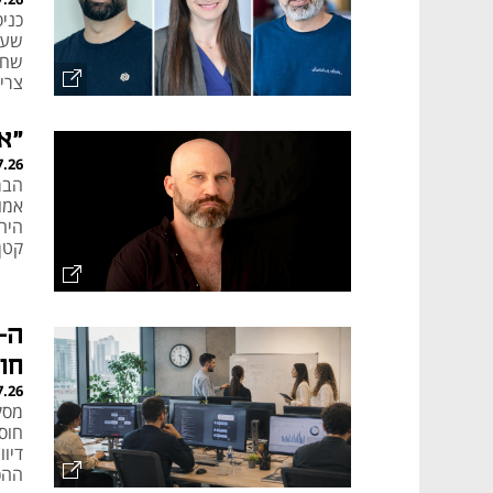
כני
שעו
שחו
צרי
"א
7.26
הבמ
אמו
היה 
קטן
חו
7.26
ההכ