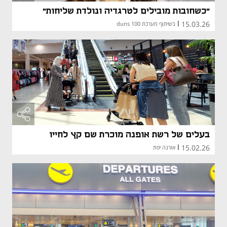
"כשחובות מובילים לטרגדיה ונולדת שליחות"
15.03.26
|
בשיתוף מערכת duns 100
מאמר קני
מאמר קני
בעלים של רשת אופנה מוכרת שם קץ לחייו
15.02.26
|
אורנה יפת