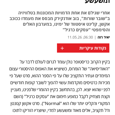
ומשעשע
אחרי שגילם את אחת הדמויות המכוננות בטלוויזיה
ב"שובר שורות", בוב אודנקירק מבסס את מעמדו ככוכב
אקשן, קלינט איסטווד של ימינו, במערבון האלים
והסימפטי "עסקים כרגיל"
יאיר רוה
|
06:30, 11.05.26
+
נקודות עיקריות
בקיץ הקרוב כריסטופר נולן עומד לגרום לעולם לדבר על 
נפתח בכרטיסייה חדשה
"האודיסיאה" של הומרוס, כשיוציא את האפוס ההיסטורי עצום 
המימדים ועתיר התקציב שלו על פי הספר ההוא, סרט שעל פי 
מכירות כרטיסים מוקדמות עשוי להפוך לשובר קופות חודשיים 
לפני שהוא יוצא. לכן, בהתחשב בקיץ ההומרי שלפנינו, מעניין 
וקצת מצחיק לקבל כמופע חימום את "עסקים כרגיל" (השם 
המקורי והקליט יותר שלו הוא "Normal"). סרט אקשן קטנטן 
ודל תקציב, אלים מאוד ומשעשע למדי, שיוצריו הזריקו לתוכו 