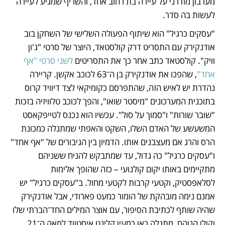
מערבון מודרני על עיירה בת רחוב אחד, והשריף שמגיע לעיירה 
לעשות בה סדר.
"עסקים כרגיל" הוא שיתוף הפעולה השלישי של השחקן בוב 
אודנקירק עם התסריט דרק קולסטאד, היוצר של סרטי "ג'ון 
וויק". קולסטאד כתב אחר כך את התסריטים 
לשני סרטי "אף 
אחד"
, שהפכו את אודנקירק בן ה־63 לכוכב אקשן. קריירה 
נהדרת יש לאיש הזה, שהתפרסם כקומיקאי לצד דיוויד קרוס 
בתוכנית המערכונים "מיסטר שואו", והפך לכוכב טלוויזיה בזכות 
"שובר שורות" ו"סמוך על סול". עכשיו הוא נכנס לטייפקאסט 
המשעשע של האדם השלו, השקט והאפתי שמתגלה כמכונת 
הרס והרג אם מעצבנים אותו. הדמיון בין הגיבורים של "אף אחד" 
ו"עסקים כרגיל" כה גדול, עד שמתבקש להניח ששניהם 
מתקיימים באותו יקום קולנועי – כזה שהופך אלימות 
לסלאפסטיק, וקטעי קרבות לקטעי מחול. ב"עסקים כרגיל" יש 
אמנם נימה מובהקת של הומור כמעט פארודי, אבל אודנקירק 
שהיה שותף לכתיבת הסיפור, עם אוצר המילים החד־הברתי שלו 
וקולו הנוהם, מתגלה כאן כמעין קלינט איסטווד למאה ה־21. 