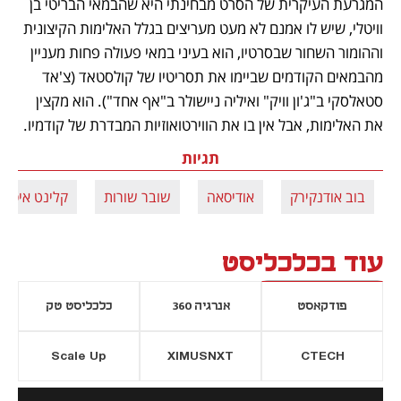
המגרעת העיקרית של הסרט מבחינתי היא שהבמאי הבריטי בן 
וויטלי, שיש לו אמנם לא מעט מעריצים בגלל האלימות הקיצונית 
וההומור השחור שבסרטיו, הוא בעיני במאי פעולה פחות מעניין 
מהבמאים הקודמים שביימו את תסריטיו של קולסטאד (צ'אד 
סטאלסקי ב"ג'ון וויק" ואיליה ניישולר ב"אף אחד"). הוא מקצין 
את האלימות, אבל אין בו את הווירטואוזיות המבדרת של קודמיו.
תגיות
בוב אודנקירק
אודיסאה
שובר שורות
קלינט איסטו
עוד בכלכליסט
פודקאסט
אנרגיה 360
כלכליסט טק
Scale Up
XIMUSNXT
CTECH
יסייה חדשה
נפתח בכרטיסייה חדשה