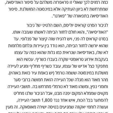
כמה רמזים לכך שאולי זו פראפרזה משלהם על סיפור האודיסאה, 
שמתרחשת לא ביוון העתיקה אלא במינסוטה המושלגת. סיפור 
האודיסיאה בתפאורה של "פארגו".
לגיבור הסרט קוראים יוליסס, השם הלטיני של גיבור 
"האודיסיאה", והוא חולם לחזור הביתה לאשתו שעזבה אותו. 
בסרט קוראים לה פני, ויש להניח שזה קיצור של פנלופי. עד 
שהוא יורשה לחזור הביתה, הוא נודד בין עיירות ונלחם מלחמות 
לא שלו, באודיסיאה שנראית כמו גלות שהוא כפה על עצמו 
בעקבות אירוע טראומטי שקרה בעברו כשריף. עכשיו הוא 
מתפקד כצל אדיש של עצמו, עובד כשריף מחליף ומגיע לעיירה 
מושלגת במינסוטה ששמה נורמל (יש באמת עיר כזאת באוהיו). 
מהר מאוד הוא מגלה שכל העיירה הזאת חמושה ברובי סער 
וחומרי נפץ, ומשהו מאוד לא נורמלי מתרחש בה. תושבי העיירה 
מקווים שממלא המקום יפנה מבט, אבל הגיבור שלנו מחליט 
להסתער בכל הכוח, איש אחד נגד 1,800 תושבי העיירה, 
ועשרה לוחמי יאקוזה שמגיעים בטיסה ישירה מאוסאקה. זה מעין 