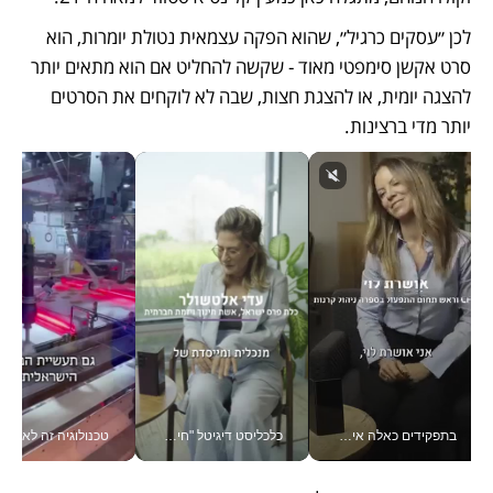
לכן ״עסקים כרגיל״, שהוא הפקה עצמאית נטולת יומרות, הוא 
סרט אקשן סימפטי מאוד - שקשה להחליט אם הוא מתאים יותר 
להצגה יומית, או להצגת חצות, שבה לא לוקחים את הסרטים 
יותר מדי ברצינות. 
בתפקידים כאלה אי אפשר לחכות: אושרת לוי מניעה השקעות ענק מהטלפון_v
כלכליסט דיגיטל "חינוך הוא המשימה של החיים שלי"_v
טכנולוגיה זה לא רק בהייטק: גם תעשיי