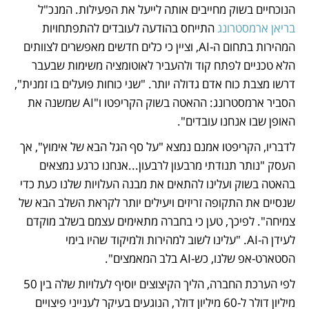
הנוכחיים בשוק מחייבים אותה לייעל את הפעילות. המנכ"ל 
בריאן ארמסטרונג
 התייחס בהודעה לעובדים להתפתחויות 
המהירות בתחום ה-AI, וציין כי כלים חדשים מאפשרים לצוותים 
הלא טכניים לפתח קוד ולהעביר לאוטומציה משימות שבעבר 
דרשו מצבת כוח אדם גדולה יותר. "שני כוחות פועלים בו זמנית", 
הסביר ארמסטרונג: ההאטה בשוק הקריפטו ו"AI שמשנה את 
האופן שבו אנחנו עובדים". 
לדבריו, הקריפטו אמנם נמצא "על סף הגל הבא של אימוץ", אך 
העסק "נותר תנודתי מרבעון לרבעון...אנחנו כרגע נמצאים 
בהאטה בשוק ועלינו להתאים את מבנה העלויות שלנו כעת כדי 
שנסיים את התקופה זריזים ויעילים יותר לקראת השלב הבא של 
צמיחה". לפיכך, טען כי בחברה מתאימים עצמם בשלב מוקדם 
לעידן ה-AI. "עלינו לשוב למהירות ולמיקוד שהיו בימי 
הסטארט-אפ שלנו, כש-AI בלב המאמצים". 
לפי הערכת החברה, הליך הקיצוצים יוסיף לעלויות שלה בין 50 
מיליון דולר ל-60 מיליון דולר, הנוגעים בעיקר לענייני פיצויים 