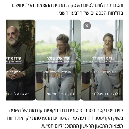
והטבות הנלווים לסיום העסקה. מרבית ההוצאות הללו יחושבו 
בדו"חות הכספיים של הרבעון השני.  
כלכליסט דיגיטל "חינוך הוא המשימה של החיים שלי"_v
חינוך הוא המשישמה של החיים שלי - V
זה שינה לי את החיים: 
קוינבייס נקטה בסבבי פיטורים גם בתקופות קודמות של האטה 
בשוק הקריפטו. ההודעה על הפיטורים מתפרסמת לקראת דיווח 
תוצאות הרבעון הראשון המתוכנן ליום חמישי.  