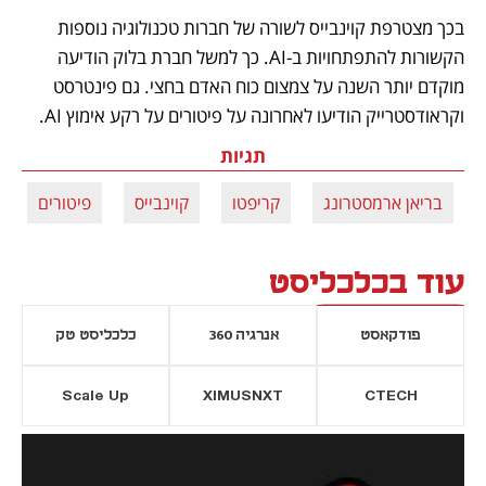
בכך מצטרפת קוינבייס לשורה של חברות טכנולוגיה נוספות 
הקשורות להתפתחויות ב-AI. כך למשל חברת בלוק הודיעה 
מוקדם יותר השנה על צמצום כוח האדם בחצי. גם פינטרסט 
וקראודסטרייק הודיעו לאחרונה על פיטורים על רקע אימוץ AI. 
תגיות
בריאן ארמסטרונג
קריפטו
קוינבייס
פיטורים
עוד בכלכליסט
פודקאסט
אנרגיה 360
כלכליסט טק
Scale Up
XIMUSNXT
CTECH
יסייה חדשה
נפתח בכרטיסייה חדשה