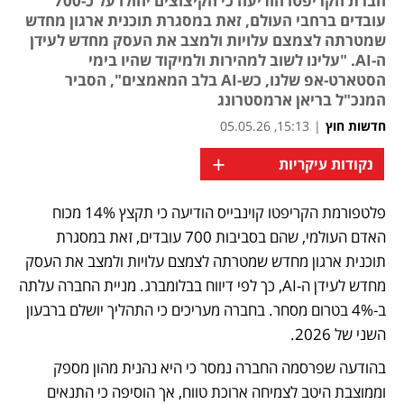
חברת הקריפטו הודיעה כי הקיצוצים יחולו על כ-700
עובדים ברחבי העולם, זאת במסגרת תוכנית ארגון מחדש
שמטרתה לצמצם עלויות ולמצב את העסק מחדש לעידן
ה-AI. "עלינו לשוב למהירות ולמיקוד שהיו בימי
הסטארט-אפ שלנו, כש-AI בלב המאמצים", הסביר
המנכ"ל בריאן ארמסטרונג
חדשות חוץ
|
15:13, 05.05.26
+
נקודות עיקריות
פלטפורמת הקריפטו קוינבייס הודיעה כי תקצץ 14% מכוח 
נפתח בכרטיסייה חדשה
האדם העולמי, שהם בסביבות 700 עובדים, זאת במסגרת 
תוכנית ארגון מחדש שמטרתה לצמצם עלויות ולמצב את העסק 
מחדש לעידן ה-AI, כך לפי דיווח בבלומברג. מניית החברה עלתה 
ב-4% בטרום מסחר. בחברה מעריכים כי התהליך יושלם ברבעון 
השני של 2026. 
בהודעה שפרסמה החברה נמסר כי היא נהנית מהון מספק 
וממוצבת היטב לצמיחה ארוכת טווח, אך הוסיפה כי התנאים 