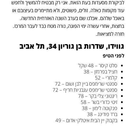
לביקורת מסעדות בעת הזאת. אני רק מבטיח להמשיך ולחפש 
עוד מקומות כאלה. זולים, פשוטים, ולא מתיימרים בעיצובם או 
באוכל שלהם. אכלנו שם בערב השנה האזרחית החדשה. 
בחצות, אחרי עשרה ימי הפוגה, נורה מטח כבד לעבר המרכז. 
חזרה למציאות.
גווידו, שדרות בן גוריון 34, תל אביב
לפני הטיפ
סלט קיסר – 48 שקל
חציל בפרמזן – 38
קלמרי – 52
ספגטי שרימפס ביין לבן ושום – 72
ספגטי שרימפס עגבניות חריף – 72
ריגטוני צלי בקר – 78
זיטי כדורי בשר – 58
פנקוטה לימון – 38
ברד פודינג – 38
בקבוק יין הבית איטלקי אדום – 49 