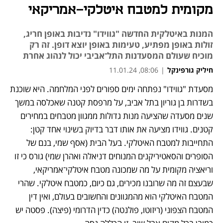
מקומית למטבח איטלקי-אמריקאי
המנות באיטלקית החדשה "גווידו" נדיבות באופן חריג,
זולות באופן מפתיע, טעימות באופן יוצא דופן. זה רק
מוכיח שעולם המסעדנות התל־אביבי יכול לנהוג אחרת
חיליק גורפינקל
|
08:06, 11.01.24
מסעדת "גווידו" נפתחה ימים ספורים לפני המלחמה. היא שוכנת 
בשדרות בן גוריון בתל אביב, על מרפסת קטנה שאכלסה במשך 
שנים מסעדה שהציעה מנות גדולות ממגוון מטבחים במחירים 
קטנים. גווידו מציעה את אותו דבר בדיוק בשינוי אחד קטן: 
התחייבות למטבח האיטלקי. בעל הבית (אסף שמי, בנם של 
הסופרים והסאטיריקנים המנוחים דניאלה ואהרן שמי) גורס כי זו 
וריאציה מקומית על מה שמכונה מטבח איטלקי־אמריקאי, 
שבעצם זה מה שרובנו מכירים, גם כיום, כמטבח איטלקי. שהרי 
המטבח האיטלקי הוא מהמגוונים והחשובים בעולם, ואין דין 
המטבח הצפוני (ריזוטו, פולנטה) כדין הדרומי (פיצה). פסטה יש 