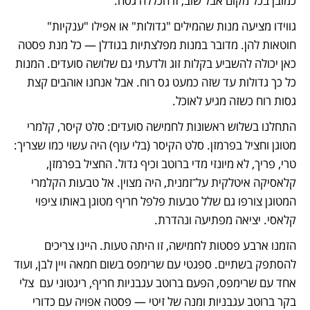
כמובן בכל מקום אבל שוב, זו הכללה גסה. 
גווידו מציעה מנות שהמילים "גדולות" או אפילו "ענקיות" 
חוטאות להן. מדובר במנות מפלצתיות בגודלן — כל מנת פסטה 
כאן יכולה להשביע בקלות זוג ולדעתי גם שלושה סועדים. המנות 
כל כך גדולות עד שזה כמעט גס רוח. אבל אנחנו אוהבים קצת 
גסות רוח כשזה מגיע לאוכל. 
התחלנו בשלוש ראשונות לחמישה סועדים: סלט קיסר, קלמרי 
מטוגן וחציל בפרמזן. סלט הקיסר (בלי עוף) היה עשוי כמו שצריך: 
טרי, פריך, לא מיונזי מדי ברוטב וכיף גדול. החציל בפרמזן, 
קלאסיקה איטלקית על־זמנית, היה מצוין. אל טבעות הקלמרי 
המטוגן צורפו גם שלל טבעות פלפל חריף מטוגן באותו ציפוי 
קלאסי. יציאה מפתיעה ונהדרת.
הזמנו ארבע פסטות לחמישה, זו היתה טעות. היינו צריכים 
להסתפק בשתיים. ספגטי עם שרימפס בשום חמאה ויין לבן, ועוד 
אחד עם שרימפס, הפעם ברוטב עגבניות חריף, ריגטוני עם  צלי 
בקר ברוטב עגבניות ומנה של זיטי — פסטה אפויה עם כדורי 