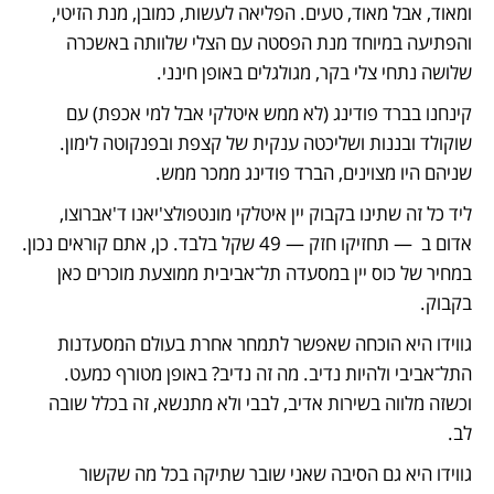
ומאוד, אבל מאוד, טעים. הפליאה לעשות, כמובן, מנת הזיטי, 
והפתיעה במיוחד מנת הפסטה עם הצלי שלוותה באשכרה 
שלושה נתחי צלי בקר, מגולגלים באופן חינני.
קינחנו בברד פודינג (לא ממש איטלקי אבל למי אכפת) עם 
שוקולד ובננות ושליכטה ענקית של קצפת ובפנקוטה לימון. 
שניהם היו מצוינים, הברד פודינג ממכר ממש.
ליד כל זה שתינו בקבוק יין איטלקי מונטפולצ'יאנו ד'אברוצו, 
אדום ב  — תחזיקו חזק — 49 שקל בלבד. כן, אתם קוראים נכון. 
במחיר של כוס יין במסעדה תל־אביבית ממוצעת מוכרים כאן 
בקבוק. 
גווידו היא הוכחה שאפשר לתמחר אחרת בעולם המסעדנות 
התל־אביבי ולהיות נדיב. מה זה נדיב? באופן מטורף כמעט. 
וכשזה מלווה בשירות אדיב, לבבי ולא מתנשא, זה בכלל שובה 
לב. 
גווידו היא גם הסיבה שאני שובר שתיקה בכל מה שקשור 