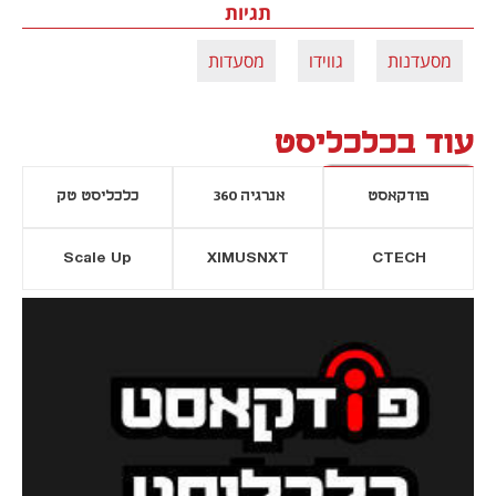
תגיות
מסעדנות
גווידו
מסעדות
עוד בכלכליסט
פודקאסט
אנרגיה 360
כלכליסט טק
Scale Up
XIMUSNXT
CTECH
יסייה חדשה
נפתח בכרטיסייה חדשה