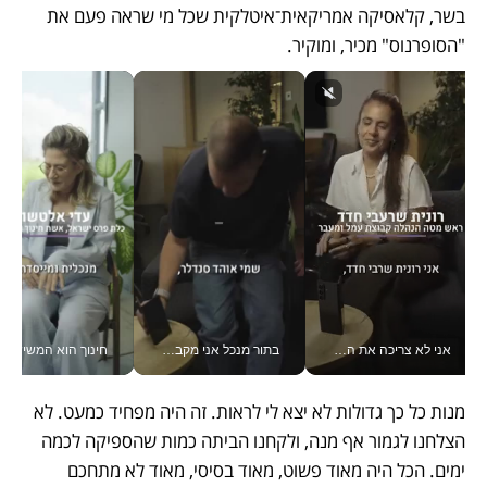
בשר, קלאסיקה אמריקאית־איטלקית שכל מי שראה פעם את 
"הסופרנוס" מכיר, ומוקיר. 
אני לא צריכה את המשרד: רונית שרעבי-חדד מנהלת ארגון של 30000 עובדים מכל מקום_v
בתור מנכל אני מקבל מאות החלטות ביום, וה- Galaxy Z Fold8 Ultra עוזר לי לחתוך אותן מהר יותר_v
חינוך הוא המש
מנות כל כך גדולות לא יצא לי לראות. זה היה מפחיד כמעט. לא 
הצלחנו לגמור אף מנה, ולקחנו הביתה כמות שהספיקה לכמה 
ימים. הכל היה מאוד פשוט, מאוד בסיסי, מאוד לא מתחכם 