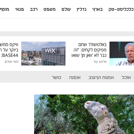
כלכליסט-טק
בארץ
נדל"ן
עולם
משפט
רכב
פנאי
מוסף
באלטשולר שחם
וויקס ממש
מפיקים לקחים: "זה
ביוקר על ר
כבר לא 'וואן מן' שואו
44
של גילעד"
אלמוג עזר
סופי שולמן
מיליון דולר
אוכל
אמנות ועיצוב
אופנה
כושר