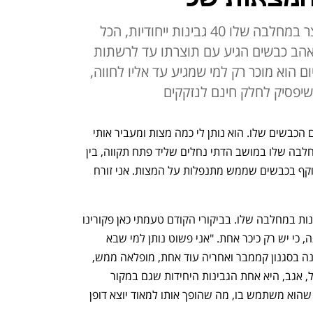
אהרון מרקוביץ' ממושב נחלים מייצר במחלבה שלו 40 גבינות ייחודיות, הכל
שאהב כבשים הגיע עם תוצרתו עד לרשתות
ם הוא מוכר רק למי שמגיע עד אליו לחווה,
שיפסיק לחלק חינם לנזקקים
 עושה לי היכרות קצרה עם הכבשים שלו. הוא נותן לי כמה מצות ומעביר אותי 
את הגדר. אני עומד על המדשאה של המחלבה שלו במושב הדתי נחלים שליד פתח תקווה, בין 
עצי הזית, ומחכה. בתוך כמה שניות אני מוקף בכבשים שממש מתנפלות על המצות. אני זורח 
מרקוביץ' מייצר לא פחות מ־40 גבינות שונות במחלבה שלו. בביקורי הקודם טעמתי כאן פקורינו 
בת 1,000 יום אבל מרקוביץ' לא מוכר אותה, כי יש רק כיכר אחת. "אני פשוט נותן למי שבא 
לטעום", הוא אומר. היום הוא מגיש לי גבינה בסגנון קממבר ואחריה עוד אחת, מופלאה ממש, 
שהיא שילוב בין קמבבר לקצ'קבל. קצ'קבל, אגב, היא אחת הגבינות היחידות שגם במקור 
מכינים מחלב כבשים, שהוא החלב היחיד שהוא משתמש בו, מה שהופך אותו למאוד יוצא דופן 