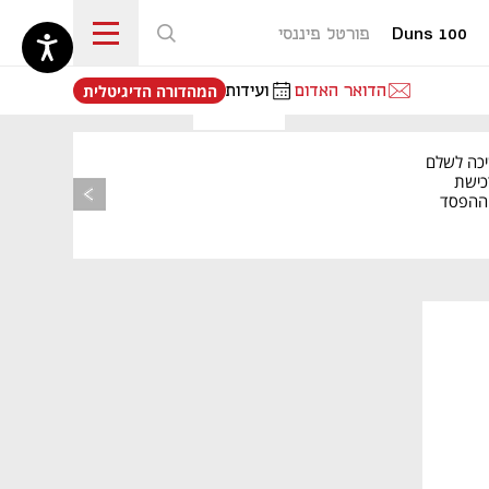
Duns 100
פורטל פיננסי
נפתח בכרטיסייה חדשה
הדואר האדום
ועידות
המהדורה הדיגיטלית
יכה לשלם
כישת
BASE: ההפסד
הרבעוני זינק ל-76