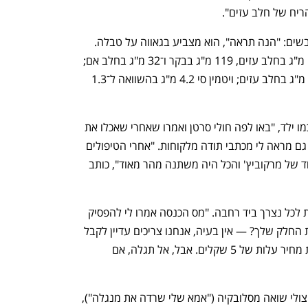
יח של חלב עזים".
הוא גם מספר לי על סגולותיו של חלב הכבשים: "הנה תראה", הוא מצביע בגאווה על טבלה. 
"סידן: 119 מ"ג בחלב כבשים לעומת 134 מ"ג בחלב עזים, 119 מ"ג בבקר ו־32 מ"ג בחלב אם; 
זרחן? 158 מ"ג בחלב כבשים לעומת 111 מ"ג בחלב עזים; ויטמין סי 4.2 מ"ג בהשוואה ל־1.3 
"אבל עזוב את זה", הוא ממשיך ומתלהב כמו ילד, "באו לפה חולי סרטן ואמרו שאחרי שאכלו את 
היוגורט שלנו, הם הרגישו יותר טוב". הוא גם מראה לי מכתבי תודה מלקוחות. "אחרי הטיפולים 
תמיד הרגשתי חלש. הייתי אוכל יוגורט אחד של מרקוביץ' והכל היה משתנה מהר מאוד", כותב 
נפתח בכרטיסייה חדשה
נפתח בכרטיסייה חדשה
אולי לא בדיוק לקוח, כי מרקוביץ' נוהג לתת לכל נצרך ביד רחבה. "מס הכנסה אמרו לי להפסיק 
לחלק חינם את היוגורט. אתה לא רוצה את החלק שלך? — אין בעיה, אנחנו צריכים עדיין לקבל 
את החלק שלנו. אז עכשיו אני נאלץ לקחת מחיר עלות של 5 שקלים. אבל, אל תגלה, אם 
מרקוביץ' מספר לי איך בתור ילד, בן של ניצולי שואה מסלובקיה ("אמא שלי שרדה את מנגלה"), 