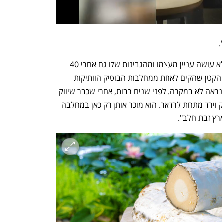
מרקוביץ' (68) הוא איש צנוע ושובה לב. לא עושה עניין מעצמו ומהגבינות שלו גם אחרי 40 
שנות ייצור שלהן, מה שהופך את המפעל הקטן שהקים לאחת ממחלבות הבוטיק הוותיקות 
בארץ. ואם לא שמעתם עליה עד כה, זה כנראה לא במקרה. לפני שנים רבות, אחרי שכבר שיווק 
את גבינותיו אפילו לרשתות השיווק, הפסיק וירד מתחת לרדאר. הוא מוכר אותן רק כאן במחלבה 
ץ זבת חלב". 