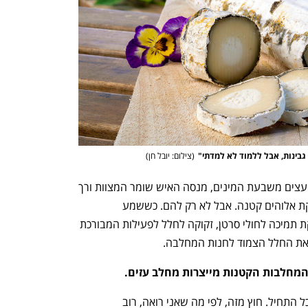
 גבינות, אבל ללמוד לא למדתי"
(
צילום: יובל חן
)
כך על פלגי מים, שאותם חפר בעצמו, בין עצים משבעת המינים, מנסה האיש שומר המצוות ורך 
הדיבור הזה לבנות לעצמו וללקוחותיו חלקת אלוהים קטנה. אבל לא רק להם. כששמע 
שהעמותה "שני: בית למבריאים", המספקת תמיכה לחולי סרטן, זקוקה לחלל לפעילות המבורכת 
 את החלל הצמוד לחנות המחלבה. 
המחלבות הקטנות מייצרות מחלב עזים.
"קודם כל, אני פשוט אוהב כבשים. מזה הכל התחיל. חוץ מזה, לפי מה שאני רואה, רוב 