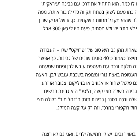
h – the gateway to Tech
You're NXT
התאהב בכבשים וכל מה שרצה היה שיהיו לו כמה. הוא התחיל את דרכו עם גבינה 'עיראקית' 
שהיה מכין ביד ואז היה רוכב על סוס ועגלה כמו פעם לשוק בפתח תקווה כדי למכור אותה. מפה 
לשם הוא כבר מייצר 600 ק"ג בחודש מחלב שהוא מקבל מחוות השקמים. כן, זו של אריק שרון 
המנוח. "הכבשים כאן הם רק תפאורה. אני לא מתבייש ולא מסתיר. פעם היו לי כאן 300 אבל 
יחד עם תמי אשתו ושתי עובדות חדשות, שאחת מהן גם היא סוג של "פרויקט" שלו – העבודה 
במחלבה עזרה לה להחלים מדיכאון, הוא מייצר כאמור כ־40 סוגים שונים של גבינות. כך אפשר 
לפגוש אצלו את גבינת ה"נווה־פחם": גבינה חלקה ורכה עם מעטפת עובש לבן ופחם שטעמה 
מתחזק בהתיישנות; או את ה"מטר־סושי" העטופה באצת נורי ומצופה בשכבת עובש לבן. האצה 
מעניקה לה טעם ימי עדין; גבינת "נחל" עם פלפל שחור או אגוזים או בזיליקום וצנובר או זרעי 
חרדל. ויש גם עם קצח או עשבי תיבול. זו גבינה בשלה חצי קשה; ה"טל" היא גבינת כבשים 
עדינה בסגנון קממבר; ה"ים" חצי קשה בשלה ורכה בסגנון גבינות תום; ה”נחל מור” בשלה חצי 
 רוקפורי במרכז. וזה רק על קצה המזלג. 
"הם ברוך השם עוסקים בביטחון: ביבשה, באוויר ובים. יש לי חמישה ילדים. ואני גם לא רוצה 