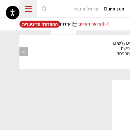
Duns 100
פורטל פיננסי
נפתח בכרטיסייה חדשה
הדואר האדום
ועידות
המהדורה הדיגיטלית
יכה לשלם
כישת
BASE: ההפסד
הרבעוני זינק ל-76