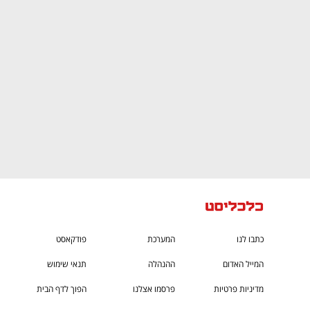
CTech – the
הבית של ההייטק הישראלי
כתבו לנו
המערכת
פודקאסט
המייל האדום
ההנהלה
תנאי שימוש
מדיניות פרטיות
פרסמו אצלנו
הפוך לדף הבית