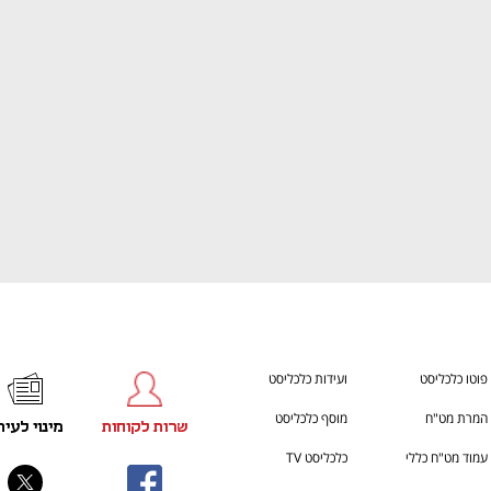
ענף במתח גבוה
מדברים כלכלה, עסקים ומה שב
פוטו כלכליסט
ועידות כלכליסט
המרת מט"ח
מוסף כלכליסט
שרות לקוחות
מינוי לעית
עמוד מט"ח כללי
כלכליסט TV