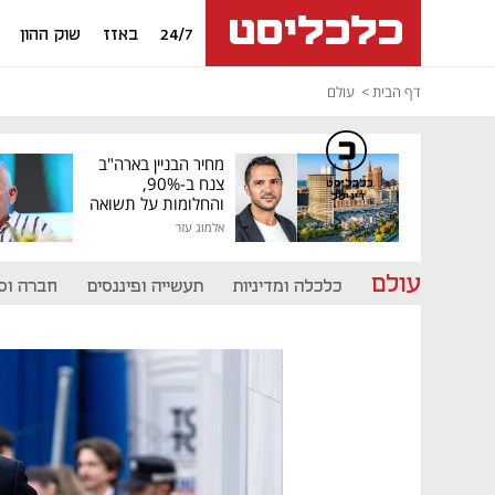
24/7
באזז
שוק ההון
דף הבית
עולם
מחיר הבניין בארה"ב
צנח ב-90%,
כלכליסט
דיגיטל
והחלומות על תשואה
גבוהה התנפצו
אלמוג עזר
עולם
כלכלה ומדיניות
תעשייה ופיננסים
חברה וס