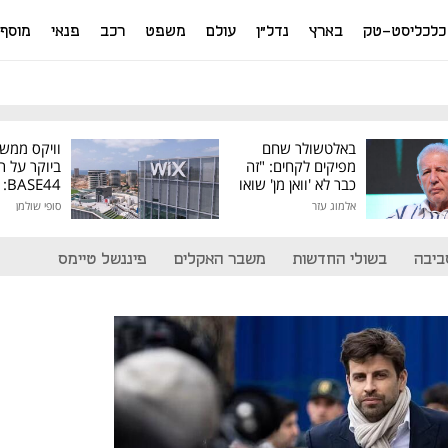
כלכליסט-טק
בארץ
נדל"ן
עולם
משפט
רכב
פנאי
מוסף
באלטשולר שחם
וויקס ממש
מפיקים לקחים: "זה
ביוקר על ר
כבר לא 'וואן מן' שואו
44
של גילעד"
אלמוג עזר
סופי שולמן
מיליון דולר
ביבה
בשולי החדשות
משבר האקלים
פיננשל טיימס