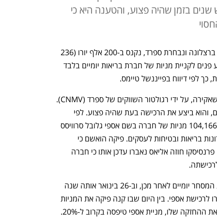
מש שנים בזמן שהיה פצוע, והטענה היא כי
חסוי
ג'רארד פיקה, שחקן הכדורגל לשעבר של ברצלונה ונבחרת ספרד, נקנס ב-200 אלף יורו (236 
אלף דולר) לאחר שהורשע בשימוש במידע פנים לקניית מניות של חברת בריאות יומיים בלבד 
ך לפי דיווח בפייננשל טיימס. 
 הגרוש של הזמרת שאקירה, על ידי רגולטור השווקים של ספרד (CNMV). 
התקרית המדוברת אירעה לפני חמש שנים, והוא ביצע את הרכישה בעת שהיה פצוע. לפי 
הרגולטור, ב-20 בינואר 2021 רכש פיקה 104,166 מניות של חברה בשם אספי גלובל סרוויסס 
(Aspy Global Services) המספקת פתרונות בריאות ובטיחות לעסקים. פיקה הואשם כי 
העסקה יצאה לדרך לאחר שאיש העסקים פרנסיסקו חוזה אליאס נאברו עדכן אותו כי חברה 
רכישתה. 
המגעים בין החברות פורסמו לאחר סגירת המסחר יומיים לאחר מכן, וב-26 בינואר אותה שנה 
אטריס הגישה הצעה בגובה 223 מיליון יורו לרכישת אספי. בין היום שבו קנה פיקה את המניות 