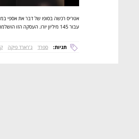
עבור 145 מיליון יורו. העסקה הזו הושלמה בינואר האחרון. 
תגיות:
ספרד
ג'רארד פיקה
קנ