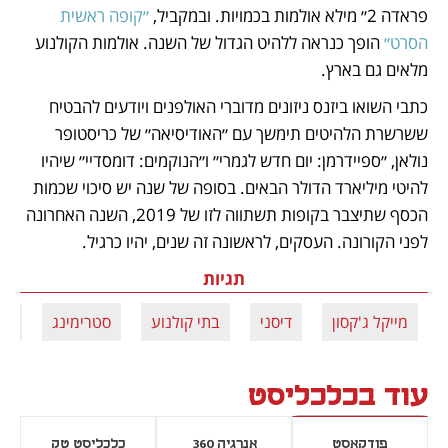
פראדה 2״ מילא אולמות בכמויות. ובמקביל, 
״קופה ראשית 
הסרט״
 הופך כנראה ללהיט הגדול של השנה. אולמות הקולנוע 
מלאים גם בארץ.
כתבי השואו ביזנס ניזונים מדוברי האולפנים ויודעים להבטיח 
ששרשרת הלהיטים תימשך עם ״האודיסיאה״ של כריסטופר 
נולאן, ״ספיידרמן: יום חדש לגמרי״ ו״הנוקמים: דומסדיי״ שיהיו 
להיטי מיליארד הדולר הבאים. בסופה של שנה יש סיכוי שכמות 
הכסף שתיצבר בקופות תשתווה לזו של 2019, השנה האחרונה 
לפני הקורונה. העסקים, לראשונה זה שנים, יהיו כרגיל.
תגיות
מייקל ג'קסון
דיסני
בתי קולנוע
סטרימינג
הו
עוד בכלכליסט
פודקאסט
אנרגיה 360
כלכליסט טק