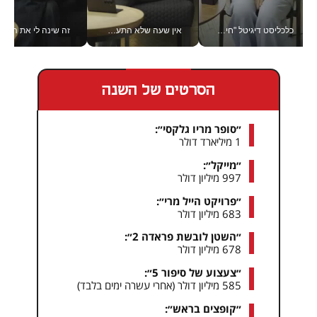
כלכליסט דיגיטל "חינוך הוא המשימה של החיים שלי"_v
אין שעה שלא התעסקתי במשבר - טל אלכסנדרוביץ’ שגב מנהלת משברים תקשורתיים מכל מקום עם ה- Galaxy Z Fold8 Ultra שלה_v
זה שינה לי את החיים: 
הסרטים של השנה
״סופר מריו גלקסי״:
1 מיליארד דולר
״מייקל״:
997 מיליון דולר
״פרויקט הייל מרי״:
683 מיליון דולר
״השטן לובשת פראדה 2״:
678 מיליון דולר
״צעצוע של סיפור 5״:
585 מיליון דולר (אחרי עשרה ימים בלבד)
״קופצים בראש״: