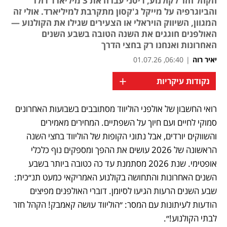
הקהל חזר לקולנוע, דיסני עברה את 3 מיליארד דולר
והביוגרפיה על מייקל ג'קסון מתקרבת למיליארד. אולי זה
המגוון, השיווק הויראלי או הצעירים שגילו את הקולנוע —
האולפנים חוגגים את השנה הטובה בשבע השנים
האחרונות ואנחנו רק בחצי הדרך
יאיר רוה
|
06:40, 01.07.26
+
נקודות עיקריות
רואי החשבון של אולפני הוליווד מסתובבים בשבועות האחרונים 
נפתח בכרטיסייה חדשה
נפתח בכרטיסייה חדשה
נפתח בכרטיסייה חדשה
נפתח בכרטיסייה חדשה
נפתח בכרטיסייה חדשה
נפתח בכרטיסייה חדשה
נפתח בכרטיסייה חדשה
נפתח בכרטיסייה חדשה
נפתח בכרטיסייה חדשה
נפתח בכרטיסייה חדשה
נפתח בכרטיסייה חדשה
סמוקי לחיים ועם חיוך על השפתיים. המחירים מאמירים 
והשווקים יורדים, אבל נתוני הקופות של הוליווד בחצי השנה 
הראשונה של 2026 עושים את ההפך ומספקים נוף כלכלי 
אופטימי. שנת 2026 מסתמנת עד כה כטובה ביותר בשבע 
השנים האחרונות והתחושה בקולנוע האמריקאי כמעט תנ״כית: 
שבע השנים הרעות הגיעו לסיומן. דוברי האולפנים מפיצים 
הודעות לעיתונות עם המסר: ״הוליווד עושה קאמבק! הקהל חזר 
לבתי הקולנוע!״.