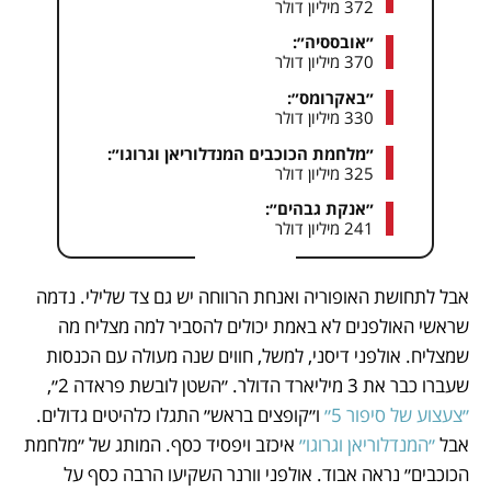
372 מיליון דולר
״אובססיה״:
370 מיליון דולר
״באקרומס״:
330 מיליון דולר
״מלחמת הכוכבים המנדלוריאן וגרוגו״:
325 מיליון דולר
״אנקת גבהים״:
241 מיליון דולר
אבל לתחושת האופוריה ואנחת הרווחה יש גם צד שלילי. נדמה 
שראשי האולפנים לא באמת יכולים להסביר למה מצליח מה 
שמצליח. אולפני דיסני, למשל, חווים שנה מעולה עם הכנסות 
שעברו כבר את 3 מיליארד הדולר. ״השטן לובשת פראדה 2״, 
״צעצוע של סיפור 5״
 ו״קופצים בראש״ התגלו כלהיטים גדולים. 
אבל 
״המנדלוריאן וגרוגו״
 איכזב ויפסיד כסף. המותג של ״מלחמת 
הכוכבים״ נראה אבוד. אולפני וורנר השקיעו הרבה כסף על 