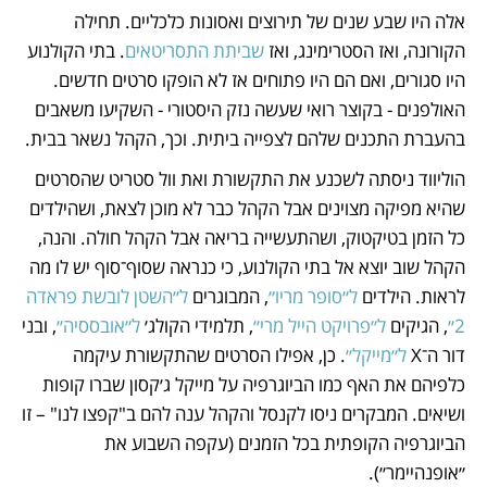
אלה היו שבע שנים של תירוצים ואסונות כלכליים. תחילה 
הקורונה, ואז הסטרימינג, ואז 
שביתת התסריטאים
. בתי הקולנוע 
היו סגורים, ואם הם היו פתוחים אז לא הופקו סרטים חדשים. 
האולפנים - בקוצר רואי שעשה נזק היסטורי - השקיעו משאבים 
בהעברת התכנים שלהם לצפייה ביתית. וכך, הקהל נשאר בבית. 
הוליווד ניסתה לשכנע את התקשורת ואת וול סטריט שהסרטים 
שהיא מפיקה מצוינים אבל הקהל כבר לא מוכן לצאת, ושהילדים 
כל הזמן בטיקטוק, ושהתעשייה בריאה אבל הקהל חולה. והנה, 
הקהל שוב יוצא אל בתי הקולנוע, כי כנראה שסוף־סוף יש לו מה 
לראות. הילדים 
ל״סופר מריו״
, המבוגרים 
ל״השטן לובשת פראדה 
2״
, הגיקים 
ל״פרויקט הייל מרי״
, תלמידי הקולג׳ 
ל״אובססיה״
, ובני 
דור ה־X 
ל״מייקל״
. כן, אפילו הסרטים שהתקשורת עיקמה 
כלפיהם את האף כמו הביוגרפיה על מייקל ג׳קסון שברו קופות 
ושיאים. המבקרים ניסו לקנסל והקהל ענה להם ב"קפצו לנו" – זו 
הביוגרפיה הקופתית בכל הזמנים (עקפה השבוע את 
״אופנהיימר״).