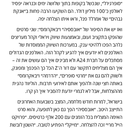
״סופרגירל״, שנכשל בקופות בתוך שלושה ימים וכנראה יפסיד 
לאולפן כ־100 מיליון דולר. הם השקיעו הרבה פחות ב״אנקת 
גבהים״ של אמרלד פנל, וראו איתו הצלחה יפה.
ואז יש את הסיפור של ״אובססיה״ ו״באקרומס״: שני סרטים 
שהופקו בתקציב זעום, ובאמצעות שיווק ויראלי וקהל מעריצים 
נלהב הפכו ללהיטי ענק. במערכות השיווק הממוסדות של 
האולפנים לא יודעים איך להגיע לקהל הזה. האולפנים הגדולים 
מסתכלים על חברת A24 ולא מבינים איך הם עושים את זה – 
איך הם מצליחים לתקשר עם דור ה־Z הכל כך הפכפך ומפונק, 
ולשווק להם גם את ״מרטי סופרים״, ״הדרמה״ ו״באקרומס״ 
באותה חצי שנה ולהפוך אותם לאירועי תרבות. הוליווד נהנית 
מההצלחות, אבל לא לגמרי יודעת להסביר איך הן קרו.
בישראל, למרות חודש מלחמה, המצב בשבועות האחרונים 
התייצב היטב. ״אובססיה״ הפך גם כאן לתופעה, והוא סרט 
האימה המצליח בכל הזמנים עם 200 אלף כרטיסים. ״פרויקט 
הייל מרי״ זכה להצלחה. ״מייקל״ הפתיע לטובה. ״השטן לובשת 