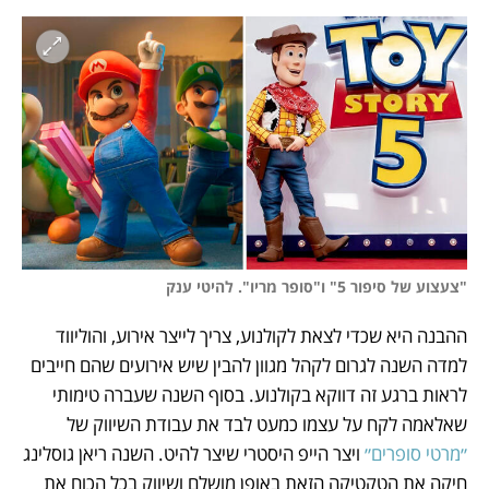
"צעצוע של סיפור 5" ו"סופר מריו". להיטי ענק
ההבנה היא שכדי לצאת לקולנוע, צריך לייצר אירוע, והוליווד 
למדה השנה לגרום לקהל מגוון להבין שיש אירועים שהם חייבים 
לראות ברגע זה דווקא בקולנוע. בסוף השנה שעברה טימותי 
שאלאמה לקח על עצמו כמעט לבד את עבודת השיווק של 
״מרטי סופרים״
 ויצר הייפ היסטרי שיצר להיט. השנה ריאן גוסלינג 
חיקה את הטקטיקה הזאת באופן מושלם ושיווק בכל הכוח את 