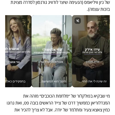
של ג׳ון וויליאמס (הנעימה שיצר לודוויג גורנסון לסדרה מצוינת 
בזכות עצמה). 
זה שינה לי את החיים: איך עידו איז'ק הופך את הסמארטפון לכלי צילום מקצועי_v
חינוך הוא המשישמה של החיים שלי - V
בתפקידים כאלה אי אפשר לח
מי שבקיא בפולקלור של ״מלחמת הכוכבים״ מזהה את 
המנדלוריאן כממשיך דרכו של צייד הראשים בובה פט, ואת גרוגו 
כמין צאצא צעיר ומתלמד של יודה. אבל לא צריך להכיר את 