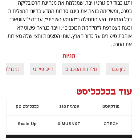
ותנו כבוד לסיגורני וויבר, שמגלמת את מנהיגת הרפובליקה 
בסרט, ומשלימה בזאת את בינגו סדרות המדע בדיוני המצליחות 
בכל הזמנים. היא התחילה ב״הנוסע השמיני״, עברה ל״אווטאר״ 
וכעת מצטרפת ל״מלחמת הכוכבים״. וויבר כנראה פשוט לא 
אוהבת סיפורים על כדור הארץ. שתי הסצינות וחצי שלה מאירות 
את הסרט.
תגיות
ג'ון פברו
מלחמת הכוכבים
דייב פילוני
המנדלוריאן 
עוד בכלכליסט
פודקאסט
אנרגיה 360
כלכליסט טק
Scale Up
XIMUSNXT
CTECH
יסייה חדשה
נפתח בכרטיסייה חדשה