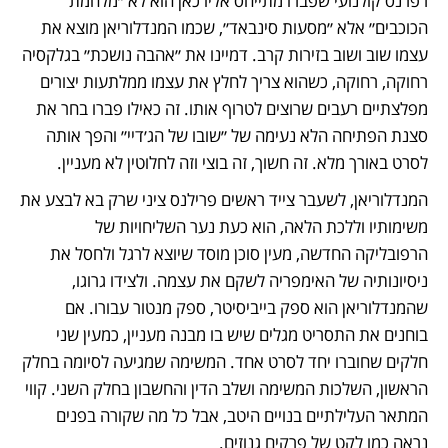
רפרנס קולנועי שפברו מתייחס אליו כאן הוא לא ״מלחמת 
הכוכבים״ אלא ״מסעות סינבאד״, שכמו המנדלוריאן מוצא את 
עצמו שוב ושוב בזירות קרב. דמיינו את ״אהבה נושכת״ בגלקסיה 
רחוקה, רחוקה, כשהוא צריך לחלץ את עצמו ממלתעות יצורים 
מפלצתיים רעבים שרוצים לטרוף אותו. זה כאילו פברו בחר את 
סצנת הפתיחה הלא נעימה של ״שובו של הג׳דיי״ והפך אותה 
לסרט באורך מלא. זה חשוך, זה בוצי וזה לחלוטין לא מעניין.  
המנדלוריאן, לשעבר צייד ראשים פרילנס ציני שרק בא לבצע את 
משימותיו וללכת הלאה, הוא כעת נער השליחויות של 
הרפובליקה החדשה, מעין סוכן מוסד שיוצא לרגל ולחסל את 
ניסיונותיה של האימפריה לשקם את עצמה. ולצידו גרוגו, 
שהמנדלוריאן הוא ספק בייביסיטר, ספק מנטור עבורו. אם 
בוחנים את התסריט מגלים שיש בו מבנה מעניין, כמעין שני 
חלקים שחוברו יחד לסרט אחד. המשימה שמגיעה לסיומה בחלק 
הראשון, השלכות המשימה ושלב הדין והחשבון בחלק השני. קווי 
המתאר העלילתיים בנויים היטב, אבל כל מה שקורה בפנים 
נראה כמו לקט של פרקים גנוזים.