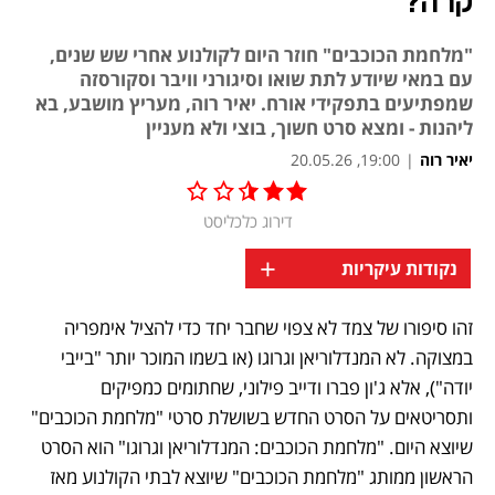
קרה?
"מלחמת הכוכבים" חוזר היום לקולנוע אחרי שש שנים,
עם במאי שיודע לתת שואו וסיגורני וויבר וסקורסזה
שמפתיעים בתפקידי אורח. יאיר רוה, מעריץ מושבע, בא
ליהנות - ומצא סרט חשוך, בוצי ולא מעניין
יאיר רוה
|
19:00, 20.05.26
דירוג כלכליסט
+
נקודות עיקריות
זהו סיפורו של צמד לא צפוי שחבר יחד כדי להציל אימפריה 
במצוקה. לא המנדלוריאן וגרוגו (או בשמו המוכר יותר "בייבי 
יודה"), אלא ג'ון פברו ודייב פילוני, שחתומים כמפיקים 
ותסריטאים על הסרט החדש בשושלת סרטי "מלחמת הכוכבים" 
שיוצא היום. "מלחמת הכוכבים: המנדלוריאן וגרוגו" הוא הסרט 
הראשון ממותג "מלחמת הכוכבים" שיוצא לבתי הקולנוע מאז 