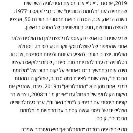
2019, אז סגר ג'יי.ג'יי אברמס את הטרילוגיה השלישית 
שהתחילה עם "מלחמת הכוכבים" של ג׳ורג׳ לוקאס ב־1977. 
בשנה הבאה, אגב, הסדרה הזאת תחגוג יום הולדת 50, אז צפו 
להפצה מחודשת, חגיגית ומשופצת של הסרט הראשון.
שבע שנים ניסו אנשי לוקאספילם לפצח לאן הם הולכים הלאה 
אחרי שהסיפור של שושלת סקייווקר הגיע לסיומו. ניסו ולא 
הצליחו. יוצרים הוזמנו להציע רעיונות ולפתח תסריטים, שנגנזו. 
בטלוויזיה זה עבד להם יותר טוב. פילוני, שג׳ורג׳ לוקאס בעצמו 
מינה אותו כממשיך דרכו כאחראי על יקום התוכן של "מלחמת 
הכוכבים", היה שותף ליצירת כמה סדרות, שחלקן היו מהנות 
למדי. אחת מהן היא "המנדלוריאן" מ־2019. פברו, שהזניק את 
היקום הקולנועי של מארוול עם "איירון מן" ב־2008, ויצר שובר 
קופות היסטרי עם הרימייק ל"מלך האריות", עבר כעת לדיוויזיה 
השלישית של דיסני ועשה קסמים עם הדמויות מ"מלחמת 
הכוכבים". קוסם. 
מה שהיה יפה בסדרה ״המנדלוריאן״ היא העובדה שפברו 