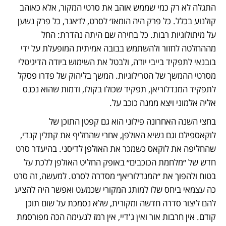
התגלה לא רק כמי שממש אוהב את סרטי המקור, אלא כאוהב 
קולנוע בכלל. כל פרק היה הומאז׳ לסרט, לז׳אנר, כל פרק נשען 
על מיתולוגיות רבות. כל בחירה שם היתה נהדרת: החל 
מההחלטה לחזור ולהשתמש בבובה אמיתית המופעלת על ידי 
בובנאי לתפקיד בייבי יודה, ולבטל את השימוש ביודה הדיגיטלי 
מסרטי ההמשך של הטרילוגיות. המשך בליהוק של פדרו פסקל 
לתפקיד המנדלוריאן, תפקיד שכולו בקולו, ודמות שהוא נכנס 
אליה אלמוני ויצא ממנה כוכב על. 
בחצי השנה האחרונה פילוני הוא גם קפטן התוכן של 
לוקאספילם וגם נשיא האולפן, אחרי שהחליף את קתלין קנדי, 
שהחליפה את לוקאס כשמכר את האולפן לדיסני. בהיעדר סרט 
חדש של ״מלחמת הכוכבים״ באופק החליט האולפן ללכת על 
בטוח ולהפוך את ״המנדלוריאן״ מסדרה לסרט. למעשה, זה סרט 
כה עצמאי ביחס שלו למותג המקורי שכמעט ואפשר היה להציע 
להם ליצור סדרה חדשה ומקורית, שלא נסמכת על שום תוכן 
קודם. אין חרבות אור ואין ג'דיי, אין רמז לנעימה הכה מפורסמת 