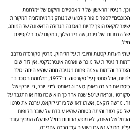
וכך, הניסיון הראשון של לוקאספילם והיקום של ״מלחמת 
הכוכבים״ לספר סיפור קולנועי שמנותק מהמיתולוגיה המקורית 
שיצר לוקאס הופך להיות האכזבה הגדולה הראשונה של המותג, 
של הדמויות ושל פברו, שהוריד הילוך, במקום לעבור לקפיצת 
חלל.
שתי הערות קטנות וחיוביות על הליהוק. מרטין סקורסזה מדבב 
דמות דיגיטלית של מוכר שווארמה אינטרגלקטי. אין לזה שום 
הצדקה והדמות עצמה פחות מגניבה ממה שהיא היתה יכולה 
להיות, אבל סחטיין על סקורסזה. ב־1977, ״מלחמת הכוכבים״ 
כיסח את הצורה באופן כואב וטראומטי ל״ניו יורק, ניו יורק״ של 
סקורסזי, ונראה ש־50 שנה אחר כך הוא שכח מזה או התגבר על 
זה. מרשה לוקאס, אשתו דאז של ג׳ורג׳ לוקאס, ערכה את סרטו 
של סקורסזה והיתה בטוחה שהיא עובדת על שובר הקופות 
הגדול של השנה, ולא מופע הבובות בחלל שבעלה המביך עובד 
עליו. הם לא נשארו נשואים עוד הרבה אחרי זה.