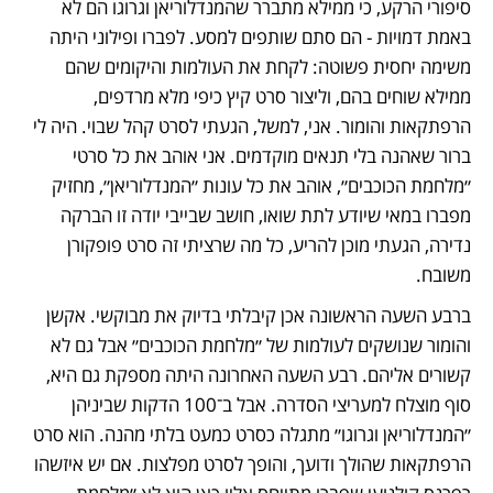
סיפורי הרקע, כי ממילא מתברר שהמנדלוריאן וגרוגו הם לא 
באמת דמויות - הם סתם שותפים למסע. לפברו ופילוני היתה 
משימה יחסית פשוטה: לקחת את העולמות והיקומים שהם 
ממילא שוחים בהם, וליצור סרט קיץ כיפי מלא מרדפים, 
הרפתקאות והומור. אני, למשל, הגעתי לסרט קהל שבוי. היה לי 
ברור שאהנה בלי תנאים מוקדמים. אני אוהב את כל סרטי 
״מלחמת הכוכבים״, אוהב את כל עונות ״המנדלוריאן״, מחזיק 
מפברו במאי שיודע לתת שואו, חושב שבייבי יודה זו הברקה 
נדירה, הגעתי מוכן להריע, כל מה שרציתי זה סרט פופקורן 
משובח.
ברבע השעה הראשונה אכן קיבלתי בדיוק את מבוקשי. אקשן 
והומור שנושקים לעולמות של ״מלחמת הכוכבים״ אבל גם לא 
קשורים אליהם. רבע השעה האחרונה היתה מספקת גם היא, 
סוף מוצלח למעריצי הסדרה. אבל ב־100 הדקות שביניהן 
״המנדלוריאן וגרוגו״ מתגלה כסרט כמעט בלתי מהנה. הוא סרט 
הרפתקאות שהולך ודועך, והופך לסרט מפלצות. אם יש איזשהו 