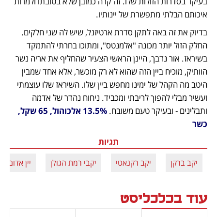
בעיקר בסדרות הזולות שלו. זה קרה כמובן שלא בטובתו ולמרות 
איכותם הבלתי מתפשרת של יינותיו. 
בדיוק את זה באה לתקן סדרת ארטיזנל, שיש לה שני חלקים. 
החלק הזול יותר מכונה "אלמנטס", ומתוכו בחרתי להתמקד 
בשיראז. אור נדבך, היינן הראשי הצעיר שהחליף את אריה נשר 
הוותיק, מוכיח ביין הזה שהוא לא רק מוכשר, אלא אחד שמבין 
היטב מה הקהל של ימינו מחפש ביין שלו. השיראז שלו עוצמתי 
ועשיר מבלי להפוך לריבתי ומכביד. ניחוח נהדר של אדמה 
ותבלינים - ובעיקר טעם משובח. 
13.5% אלכוהול, 65 שקל, 
כשר
תגיות
יקב ברקן
יקב רקנאטי
יקבי רמת הגולן
יין אדום
עוד בכלכליסט