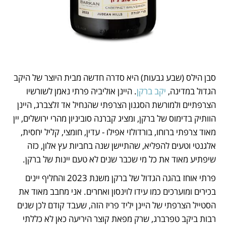
סבן הילס (שבע גבעות) היא סדרה חדשה מבית היוצר של היקב 
הגדול במדינה, 
יקב ברקן
. היינן אוליביה פרתי נאמן לשורשיו 
הצרפתיים ולמורשת הסגנון הצרפתי שהנחיל אד זלצברג, היינן 
הוותיק בדימוס של ברקן, ומציג קברנה סוביניון מהרי ירושלים, יין 
מאוד צרפתי ברוחו, בורדולזי אפילו - עדין, חומצי, קליל יחסית, 
אלגנטי וטעים להפליא, שהתיישן שנה בחביות עץ אלון, כזה 
שיפתיע מאוד את כל מי שכבר שנים לא טעם יינות של ברקן. 
פרתי אוחז בהגה הגדול של ברקן משנת 2023 והחליף יינים 
בכירים ומוערכים כמו עידו לוינסון ואחרים. אני מחבב מאוד את 
הסטייל הצרפתי של היינן יליד פריז הזה, שעבד קודם לכן שנים 
רבות ביקב טפרברג, שרק מפאת קוצר היריעה כאן לא כללתי 