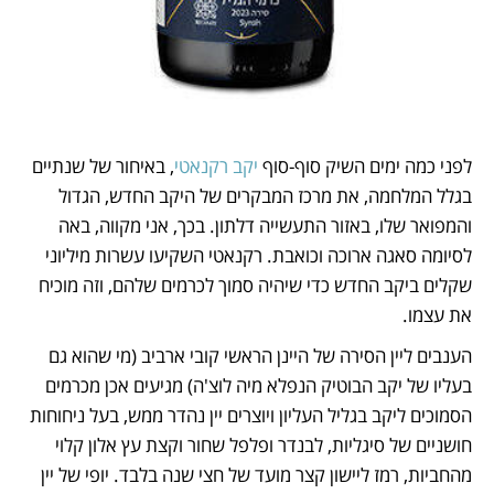
לפני כמה ימים השיק סוף-סוף 
יקב רקנאטי
, באיחור של שנתיים 
בגלל המלחמה, את מרכז המבקרים של היקב החדש, הגדול 
והמפואר שלו, באזור התעשייה דלתון. בכך, אני מקווה, באה 
לסיומה סאגה ארוכה וכואבת. רקנאטי השקיעו עשרות מיליוני 
שקלים ביקב החדש כדי שיהיה סמוך לכרמים שלהם, וזה מוכיח 
את עצמו. 
הענבים ליין הסירה של היינן הראשי קובי ארביב (מי שהוא גם 
בעליו של יקב הבוטיק הנפלא מיה לוצ'ה) מגיעים אכן מכרמים 
הסמוכים ליקב בגליל העליון ויוצרים יין נהדר ממש, בעל ניחוחות 
חושניים של סיגליות, לבנדר ופלפל שחור וקצת עץ אלון קלוי 
מהחביות, רמז ליישון קצר מועד של חצי שנה בלבד. יופי של יין 