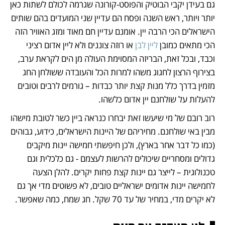
גם בעידן יקבי הבוטיק והפוסט-קורונה שגרמה לכולם לשתות כאן 
נפתח בכרטיסייה חדשה
נפתח בכרטיסייה חדשה
נפתח בכרטיסייה חדשה
נפתח בכרטיסייה חדשה
נפתח בכרטיסייה חדשה
נפתח בכרטיסייה חדשה
יותר ויותר, ראש השנה ופסח הם עדיין שני המועדים בהם שותים 
הישראלים הכי הרבה יין. אומנם עדיין חם מאוד ומזג האוויר הזה 
הכי מתאים כמובן 
ליין לבן
 או רוזה צוננים ולא ליין אדום רציני 
וכבד, ובכל זאת, הבריזה המסוימת העולה מן הים לקראת ערב, 
בצירוף הרצון לחגוג משהו למרות הכל והעובדה ששולחן החג 
מזמין בדרך כלל מנות קצת יותר כבדות – גורמים לרבים וטובים 
להעלות על שולחנם יין אדום כלשהו. 
רוב רובם של מי שיעשו זאת יבחרו כנראה ביין כשר לטובת מישהו 
מבין באי שולחנם. מחיריהם של היינות הישראלים, כידוע, גבוהים 
(כמו כל דבר אחר בארץ), ולכן חיפשתי חמישה יינות מיקבים 
גדולים ומסחריים שיכולים להרשות לעצמם - גם כלכלית וגם 
טכנולוגית – לייצר גם יינות קצת פחות יקרים. להלן הצעה 
לחמישה יינות אדומים ישראליים טובים, לא פשוטים מדי אך גם 
לא יקרים מדי, במחיר של עד 70 שקל. חג שמח, כמה שאפשר.