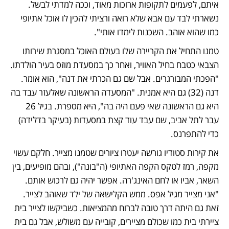
איתם, לפעמים לתקופות ארוכות מאוד, וככה למדתי לבשל. 
נשארתי לבד עם אבא שלא רואה ורציתי להכין לו אוכל אתיופי 
כמו שהוא אוהב. השכנות לימדו אותי".
טמנו התחיל את הקריירה שלו בעולם האוכל במסגרת שירותו 
הצבאי כטבח בחיל האוויר, ואחר כך במסעדת מוזס בעיר הולדתו. 
"הפכתי המבורגרים. אבל שם גם הכרתי את דנה", הוא אומר. 
דנה (32) גם היא אמנית. "המסעדה הראשונה שאלעזר עבד בה 
היא גם הראשונה שאי פעם היה בה", היא מספרת. בגיל 26 
עבר לתל אביב, שם עבד עוד קצת במסעדות (בעיקר בדלידה) 
כדי להתפרנס.
את קירות סטודיו גורשה יעטרו ציורים שטמנו מצייר. חלקם עשוי 
מקפה, רמז לטקס הקפה האתיופי (ה"בונה"), ובהם מופיעים, בין 
השאר, אביו או לחם האינג'רה. אפשר יהיה גם לרכוש אותם. 
"אני מצייר מגיל אפס. ממש הקלישאה של ילד שאוהב לצייר. 
זאת גם היתה דרך טובה לברוח מהמציאות. כשביקשו לצייר בית 
ציירתי בית כמו שכולם מציירים, קובייה עם משולש, אבל גם בית 