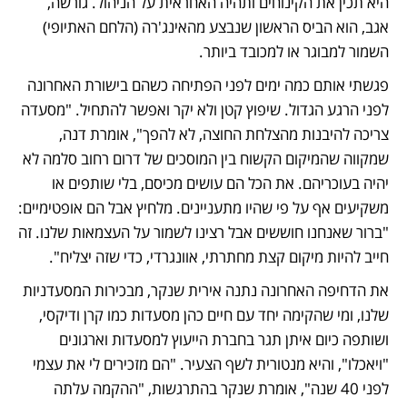
היא תכין את הקינוחים ותהיה האחראית על הניהול. גורשה, 
אגב, הוא הביס הראשון שנבצע מהאינג'רה (הלחם האתיופי) 
השמור למבוגר או למכובד ביותר.
פגשתי אותם כמה ימים לפני הפתיחה כשהם בישורת האחרונה 
לפני הרגע הגדול. שיפוץ קטן ולא יקר ואפשר להתחיל. "מסעדה 
צריכה להיבנות מהצלחת החוצה, לא להפך", אומרת דנה, 
שמקווה שהמיקום הקשוח בין המוסכים של דרום רחוב סלמה לא 
יהיה בעוכריהם. את הכל הם עושים מכיסם, בלי שותפים או 
משקיעים אף על פי שהיו מתעניינים. מלחיץ אבל הם אופטימיים: 
"ברור שאנחנו חוששים אבל רצינו לשמור על העצמאות שלנו. זה 
חייב להיות מיקום קצת מחתרתי, אוונגרדי, כדי שזה יצליח".
את הדחיפה האחרונה נתנה אירית שנקר, מבכירות המסעדניות 
שלנו, ומי שהקימה יחד עם חיים כהן מסעדות כמו קרן ודיקסי, 
ושותפה כיום איתן תגר בחברת הייעוץ למסעדות וארגונים 
"ויאכלו", והיא מנטורית לשף הצעיר. "הם מזכירים לי את עצמי 
לפני 40 שנה", אומרת שנקר בהתרגשות, "ההקמה עלתה 