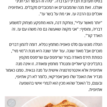
בסיס תערובת תבליני הברברה. "טלה זה הבשר הכי חגיגי 
אצלנו. זאת מנה שהמבוגרים או המכובדים מקבלים. באתיופיה 
אוכלים גם הרבה עז. אני מת על בשר עז". 
"יותר מאשר עליי", צוחקת דנה, והוא מתפקע מצחוק למשמע 
דבריה, ומוסיף: "אני מקווה שאעשה גם פה משהו עם עז. זה 
הארד קור". 
הטלה מוגש עם סלט פאפיה מוחמץ נפלא. דומה להמון דברים 
מוכרים אבל מאוד שונה. עוד יותר שונה היא מנת ה"מוי מוי", 
כופתת תירס מאודה בציר שרימפס עם שרימפס מוקפץ 
בתבלינים קריאוליים ומנגולד מוחמץ ומאודה. זו אינה מנה 
אתיופית אלא אינטרפרטציה אישית על מנה גנאית. טמנו כאמור 
מגדיר את האוכל שלו פאן־אפריקאי, כלומר לא רק אתיופי, 
ובעצם, כל האוכל שהוא מכין הוא לגמרי אישי בהשפעה 
אתיופית.