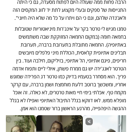
הרבה פחות ממה שעולה היום לפתוח מסעדה, גם כי היתה 
התגייסות של ספקים ובעלי מקצוע לתת יד לזוג המקסים הזה 
ולאג’נדה שלהם, וגם כי הם ויתרו על כל מה שלא היה חיוני".
טמנו מגיש לי טרטר בקר על אינג'רות מיניאטוריות שטובלות 
בחמאה חומה (במקום החמאה המזוקקת שבה משתמשים 
באתיופיה). החמאה מתובלת בתערובת ברברה, תערובת 
תבלינים אתיופית קלאסית, הכוללת מיני פלפלים מיובשים 
חריפים, פיגם אתיופי, הל אתיופי, בזיליקום, חילבה ועוד. בין 
הטרטר לאנג'ירה יש גם ממרח פשתן, איולי ליים ותפוח אדמה 
פריך. הוא מסחרר בטעמיו בדיוק כמו טרטר דג הפרידה שמוגש 
אחריו, ומשכשך ברוטב דלעת מוחמצת ושמן ברברה, עם קרקר 
מקמח טף. אכלתי בימי חיי מאות טרטרים, לא כאלה. זה אוכל 
מופלא ממש. לאו דווקא בגלל התיבול האתיופי ואפילו לא בגלל 
ההגשה היפהפייה, מהרגע הראשון ברור שטמנו הוא אמן. 