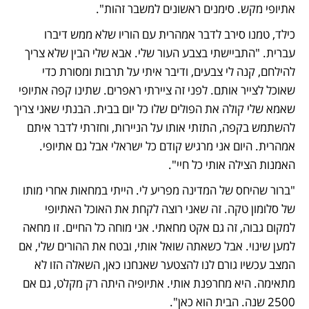
אתיופי מקש. סימנים ראשונים למשבר זהות".
כילד, טמנו סירב לדבר אמהרית עם הוריו שלא ממש דיברו 
עברית. "התביישתי בצבע העור שלי. אבא שלי הבין שלא צריך 
להילחם, קנה לי צבעים, ודיבר איתי על תרבות ומסורת כדי 
שאוכל לצייר אותם. לפני זה ציירתי ראפרים. שתינו קפה אתיופי 
שאמא שלי קולה את הפולים שלו כל יום בבית. הבנתי שאני צריך 
להשתמש בקפה, התזתי אותו על הניירות, וחזרתי לדבר איתם 
אמהרית. היום אני מרגיש קודם כל ישראלי אבל גם אתיופי. 
האמנות הצילה אותי כל חיי".
"ברור שהיחס של המדינה מפריע לי. הייתי במחאות אחרי מותו 
של סלומון טקה. זה שאני רוצה לקחת את האוכל האתיופי 
למקום גבוה, זה גם אקט מחאתי. אני מוחה כל החיים. זו מחאה 
למען שינוי. אבל כשאתה שואל אותי, ובטח את ההורים שלי, אם 
המצב עכשיו גורם לנו להצטער שאנחנו כאן, השאלה הזו לא 
מתאימה. היא מחרפנת אותי. אתיופיה היתה רק מקלט, גם אם 
2500 שנה. הבית הוא כאן". 