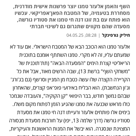
השף והאמן אלעזר טמנו יוצר פרשנות אישית מודרנית,
מסחררת בטעמיה, של המטבח הפאן־אפריקאי. עכשיו
הוא פותח עם בת זוגו דנה חי טמנו את סטודיו גורשה,
מסעדה שהם מקווים שתגרום גם לשינוי חברתי
חיליק גורפינקל
|
08:28, 04.05.25
אלעזר טמנו הוא הכוכב הבא של המטבח הישראלי. אם עוד לא 
שמעתם עליו, זה לא מקרי. טמנו השתתף אומנם בתוכנית 
הריאליטי קצרת הימים "המסעדה הבאה" (תת־תוכנית של 
"משחקי השף" ברשת 13), שבה הרשים מאוד, אבל את כל 
הקריירה הקצרה שלו עשה כטבח מן המניין וסו־שף (גם בג'ורג' 
וג'ון הנחשבת). הוא הבליח באירועי פופ־אפ קצרים, שהאחרון 
שבהם נמשך חודש, בבר היפואי "קן הקוקיה", והעובדה שנמכר 
כולו מראש שכנעה את טמנו שהגיע הזמן לפתוח מקום משלו. 
בימים אלו פותחים אלעזר ורעייתו דנה חי טמנו את מסעדת 
סטודיו גורשה (דרך שלמה 13, יפו) על חורבות מסעדת מנסורה 
המצוינת שנסגרה. הוא יבשל את המנות הראשונות והעיקריות, 