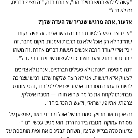
"קשה לי להשתמש במילה הזו", אומרת דנה, "זה מציף דברים, 
זה לא רגיל".
אלעזר, אתה מרגיש שגריר של העדה שלך? 
"אני רוצה לפעול לטובת החברה הישראלית. זה יהיה מקום 
שמדבר לא רק אוכל אלא גם תרבות ואמנות, מקום מחבר. זה 
יוכל אולי לעודד הרבה אנשים לעשות דברים אחרת. זה משהו 
יותר גדול ממני, וצעד חשוב כדי לעשות שינוי חברתי גדול".
דנה מוסיפה: "אנחנו לא פעילים חברתיים. אנחנו לא צריכים 
לצעוק אלא לעשות. אני לא רוצה שלקוח שלנו ירגיש שצריכה 
להיות לו עמדה מסוימת. אלעזר ישראלי לכל דבר, והכי אותנטי 
מבחינתו לקחת את כל מה שהוא חווה  — מטבח איטלקי, 
צרפתי, אתיופי, ישראלי, ולעשות הכל ביחד".
זה אכן תיאור מדויק. טמנו מבשל אוכל מודרני מאוד, שנשען על 
מסורת עמוקה ומגובה ביד נהדרת. הוא מגיש עכשיו "גון" - 
צלעות טלה בגלייז של צ'ו, משחת תבלינים אתיופית מותססת על 