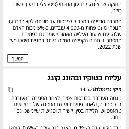
החזקה שהציגה, לרבעון הנוכחי (פיסקאלי רביעי) ולשנה 
כולה. 
החברה הודיעה במקביל לפרסום על כוונתה לקצץ ברבעו 
הנוכחי מעט פחות מ-4,000 עובדים, כ-5% מכוח האדם 
שלה. עם שיעור העלייה האמור יישמר גם בפתיחת 
המסחר, זו תהיה הקפיצה החדה ביותר במניית סיסקו מאז 
שנת 2022. 
המשך
עליות בטוקיו ובהונג קונג 
מיקי גרינפלד
14.5.26
מגמה מעורבת בבורסות אסיה, לאחר הסגירה המעורבת 
בוול סטריט, ולאחר פתיחת ועידת הפסגה של הנשיאים 
טראמפ ושי הלילה בסין, לשיחות ופגישות שיימשכו גם 
מחר. 
מדד ניקיי עולה ב-0.3%, האנג סנג עולה ב-0.6%, קוספי 