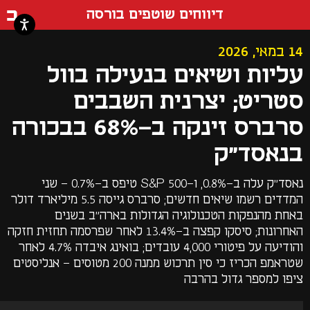
דף ה
דיווחים שוטפים בורסה
14 במאי, 2026
עליות ושיאים בנעילה בוול
סטריט; יצרנית השבבים
סרברס זינקה ב-68% בבכורה
בנאסד"ק
נאסד"ק עלה ב-0.8%, ו-S&P 500 טיפס ב-0.7% - שני
המדדים רשמו שיאים חדשים; סרברס גייסה 5.5 מיליארד דולר
באחת מהנפקות הטכנולוגיה הגדולות בארה"ב בשנים
האחרונות; סיסקו קפצה ב-13.4% לאחר שפרסמה תחזית חזקה
והודיעה על פיטורי 4,000 עובדים; בואינג איבדה 4.7% לאחר
שטראמפ הכריז כי סין תרכוש ממנה 200 מטוסים - אנליסטים
ציפו למספר גדול בהרבה