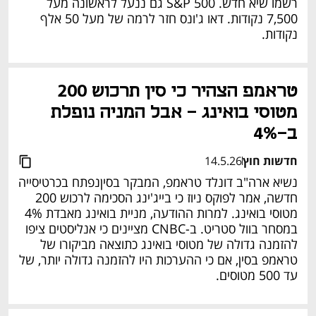
רשמו שיא חדש. S&P 500 גם ננעל לראשונה מעל 
7,500 נקודות. דאו ג'ונס חזר לרמה של מעל 50 אלף 
נקודות.
טראמפ הצהיר כי סין תרכוש 200 
מטוסי בואינג - אבל המניה נופלת 
ב-4%
חדשות חוץ
14.5.26
נשיא ארה"ב דונלד טראמפ, המבקר בסיןנפתח בכרטיסייה 
חדשה, אמר לפוקס ניוז כי בייג'ינג הסכימה לרכוש 200 
מטוסי בואינג. למרות ההודעה, מניית בואינג מאבדת 4% 
במסחר בוול סטריט. ב-CNBC מציינים כי אנליסטים ציפו 
להזמנה גדולה של מטוסי בואינג כתוצאה מביקורו של 
טראמפ בסין, אם כי ההערכות היו להזמנה גדולה יותר, של 
עד 500 מטוסים. 