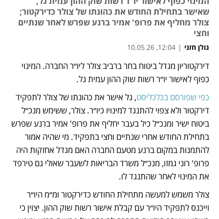
המינוי כפוף לאישור יו"ר רשות שוק ההון עמית גל,
שאישר בתחילת החודש את כהונתו של צולר כדירקטור;
צולר מחליף את פרופ' אמיר ברנע שפרש לאחר שנתיים
וחצי
גולן חזני
|
12:04, 10.05.26
דירקטוריון מגדל ביטוח בחר ברביב צולר ליו״ר החברה. המינוי 
נפתח בכרטיסייה חדשה
כפוף לאישור יו״ר רשות שוק ההון עמית גל.
כפי שפורסם בכלכליסט
, גל אישר את כהונתו של צולר לתפקיד 
דירקטור ולא צפוי להתנגד למינויו כיו״ר. צולר, ששימש מנכ״ל 
ביטוח ישיר ומנכ״ל כיל בעבר יחליף את פרופ' אמיר ברנע שפרש 
בתחילת החודש אחרי שנתיים וחצי בתפקיד. מי שהיה אמור 
להתמנות במקום ברנע מטעם החברה האם מגדל אחזקות היה 
פרופ' רוני גמזו, מנכ״ל משרד הבריאות לשעבר שאולי גם טירפד 
את המינוי לאחר שהתנגד לו.
צולר משמש למעשה מתחילת החודש כדירקטור ומ״מ היו״ר 
וייכנס לתפקיד היו״ר עם קבלת אישור רשות שוק ההון. יצוין כי 