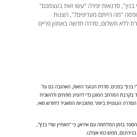
 בנץ", סדנאות יצירה "עשו זאת בעצמכם"
ופסה "מה הייתם מעדיפים?", הצגות
רת ללא תשלום, סדרה חדשה באמזון פריים
אם אין בית ספר בחוץ, נצפה ב"האחיין שלי בנץ" בפנים. סדרת הנוער הזאת, האהובה גם על 
מבוגרים, ואין מתאימה ממנה לצפייה ביחד בקרבת המרחב המוגן כדי להפיג מתחים ולהשכיח 
טילים, כבר מוכיחה שהיא "מקובלת": היא הסדרה הנצפית ביותר מתוכניות התאגיד לחודש מאי, 
אין טוב מלראות סדרה על בן השטן בבית הספר בזמן המלחמה עם איראן, כי "האחיין שלי בנץ", 
גיהינום, ממש כמו אצלנו.