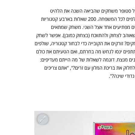
CTech – the gateway to Tech
הבית של ההייטק הישראל
משחק הקופסה "מה הייתם מעדיפים?" של סטופר משחקים שהביאה השנה את הלהיט 
הבינלאומי ההיסטרי "היטסטר". משחק קלפים לכל המשפחה. 200 שאלות בארבע קטגוריות 
שיגרמו לכם לצחוק, להתווכח ולגלות צדדים מפתיעים אחד אצל השני. משחק שמתאים 
למשפחות ולכל הגילאים, חברים ולכל מי שאוהב לצחוק ולהתווכח (בצחוק כמובן). אפשר לשחק 
בסלון, במקלט או בחדר מדרגות. איך משחקים? זורקים את הקובייה כדי לבחור קטגוריה, שולפים 
קלף ועונים על שאלות בסתר, שאר המשתתפים ינסו לנחש מה בחרתם, ואם הטעיתם את כולם 
זכיתם בנקודות. הראשון שצובר 10 אסימונים מנצח. דוגמה לשאלות של מה הייתם מעדיפים: 
"תמיד לקבל שדרוג בטיסה, או לעולם לא לחלוק את בריכת המלון עם זרים?", "אתם צריכים 