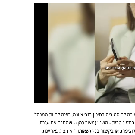
כל שצריך לדעת הוא שיוני (דניאל קורן), מורה להיסטוריה בתיכון בנס ציונה, רוצה להיות המנהל 
שלו, ולאחר שזה לא עולה בידו, הוא נעזר בחזי גופרית - השטן (מאור כהן) - שהתנה את עזרתו 
בכך שיוני ילמד את בנו, בנציפר (הבן של לוציפר), או בקיצור בנץ (שאותו הוא מציג כאחיינו), 