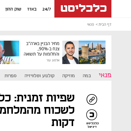
24/7
באזז
שוק ההון
דף הבית
פנאי
מחיר הבניין בארה"ב
צנח ב-90%,
והחלומות על תשואה
גבוהה התנפצו
אלמוג עזר
פנאי
במה
מוזיקה
קולנוע וטלוויזיה
ספרות
שפיות זמנית: כל
לשכוח מהמלחמה
דקות
כלכליסט
דיגיטל