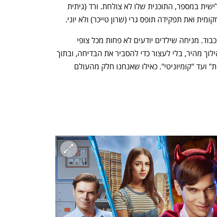
לבגרויות בהצלחה. גם בעונה הזאת, השלישית במספר, התוכנית שלו לא צולחת. ורד (גיתית 
ית ואת תפקידה תופס גרי (שרון טייכר) ולא יוני.
"האחיין שלי בנץ" מתייחסת לקהל שלה בכבוד. מניחה שילדים יודעים לא פחות מכל צופי 
הטלוויזיה המבוגרים. הכל בה מתרחש בהילוך מהיר, בלי לעצור כדי להסביר את הבדיחה, ובתוך 
הקשר של עולם טלוויזיוני רחב מ"הפיג'מות" ועד "קומיוניטי". כאילו שאנחנו חלק מהעולם 