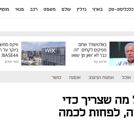
כלכליסט-טק
בארץ
נדל"ן
עולם
משפט
רכב
פנאי
מוסף
באלטשולר שחם
וויקס ממש
מפיקים לקחים: "זה
ביוקר על ר
כבר לא 'וואן מן' שואו
44
של גילעד"
אלמוג עזר
סופי שולמן
מיליון דולר
אוכל
אמנות ועיצוב
אופנה
כושר
 מה שצריך כדי
, לפחות לכמה