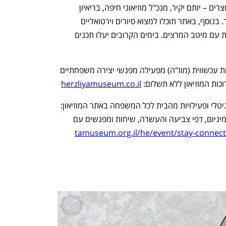
לטובת המבוגרים: הצצה לעולמם של האוצרים – יותם יקיר, מנכ"ל מוזיאוני חיפה, בריאיון 
מצולם עם אוצרי המוזיאונים השונים בעיר. בנוסף, באתר תוכלו למצוא סיורים וירטואליים 
בתערוכות עבר והרצאות העשרה מצולמות עם מיטב המרצים. בימים הקרובים יעלו תכנים 
מחלקת החינוך של מוזיאון הרצליה לאמנות עכשווית (מוז"ה) מפעילה מפגשי יצירה משפחתיים 
וכות המוזיאון ללא תשלום: 
herzliyamuseum.co.il
גם מוזיאון תל אביב לאמנות מציע תוכן דיגיטלי ופעילויות מהבית לכל המשפחה באתר המוזיאון: 
יצירה בהשראת ואן גוך, יצירת תבליט אלומיניום, דפי צביעה והעשרה, שיחות ומפגשים עם 
tamuseum.org.il/he/event/stay-connecte