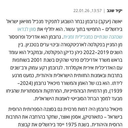
יקיר שגב
|
13:57, 22.01.26
יאשה (יעקב) גרובמן נבחר השבוע לתפקיד מנכ״ל מוזיאון ישראל 
נפתח בכרטיסייה חדשה
בירושלים – החמישי בתוך עשור. הוא יחליף את 
סוזן לנדאו 
שכהנה שנתיים כמנכ״לית זמנית
. גרובמן הוא אדריכל ופרופסור 
מן המניין בפקולטה לארכיטקטורה ובינוי ערים בטכניון. בין 
השנים 2019–2022 כיהן כדיקן הפקולטה, ובמקביל הוא עומד 
בראש משרד אדריכלים פרטי שהקים בשנת 2001 בשותפות 
עם האדריכלית אירית אקסלרוד. לגרובמן רקע עמוק ורב־שנים 
בתרבות ובאמנות החזותית הישראלית והיהודית, כמעט מרגע 
לידתו. הוא בנו של האמן והמשורר מיכאיל גרובמן (2024–
1939), מן הדמויות הבוהמייניות, המרתקות והמסתוריות שהגיחו 
מבעד למסך הברזל הסובייטי לאמנות הישראלית. 
מיכאיל גרובמן היה דמות מרכזית גם בסצנה הספרותית הרוסית 
בישראל – כתאורטיקן, אספן ואוצר, שחקר בהרחבה את התרבות 
הרוסית והיהודית. בשנת 1975 ייסד בירושלים את קבוצת 