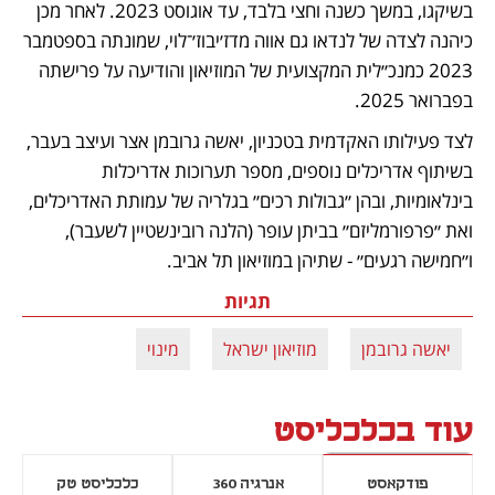
בשיקגו, במשך כשנה וחצי בלבד, עד אוגוסט 2023. לאחר מכן 
כיהנה לצדה של לנדאו גם אווה מדז׳יבוז׳־לוי, שמונתה בספטמבר 
2023 כמנכ״לית המקצועית של המוזיאון והודיעה על פרישתה 
בפברואר 2025.
לצד פעילותו האקדמית בטכניון, יאשה גרובמן אצר ועיצב בעבר, 
בשיתוף אדריכלים נוספים, מספר תערוכות אדריכלות 
בינלאומיות, ובהן ״גבולות רכים״ בגלריה של עמותת האדריכלים, 
ואת ״פרפורמליזם״ בביתן עופר (הלנה רובינשטיין לשעבר), 
ו״חמישה רגעים״ - שתיהן במוזיאון תל אביב.
תגיות
יאשה גרובמן
מוזיאון ישראל
מינוי
עוד בכלכליסט
פודקאסט
אנרגיה 360
כלכליסט טק