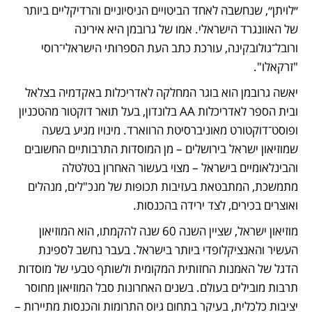
״לויתן״, שנחשבה לאחד הביטויים הניסיוניים והרדיקליים ביותר 
של האוונגרד הישראלי. אמו של גרובמן היא אירינה 
ורובל־גולובקינה, עורכת כתב העת הספרותי הישראלי־רוסי 
"זרקאלו".
יאשה גרובמן הוא בוגר המחלקה לאדריכלות באקדמיה בצלאל 
ובית הספר לאדריכלות AA בלונדון, בעל תואר דוקטור מהטכניון 
ופוסט־דוקטורט מאוניברסיטת הרווארד. מינויו מגיע בשעה 
שמוזיאון ישראל בירושלים – מן המוסדות התרבותיים החשובים 
והבינלאומיים בישראל – מצוי בעשור האחרון בטלטלה 
מתמשכת, המתבטאת בעזיבות תכופות של מנכ"לים, מנהלים 
ואוצרים בכירים, לצד ירידה בהכנסות.
מוזיאון ישראל, שציין השנה 60 שנה להקמתו, הוא המוזיאון 
העשיר והאנציקלופדי ביותר בישראל. בעבר נחשב לספינת 
הדגל של האמנות החזותית המקומית ולשותף טבעי של מוסדות 
תרבות מובילים בעולם. בשנים האחרונות סבל המוזיאון מחוסר 
יציבות כלכלית, בעיקר בתחום גיוס התרומות והכנסות מתיירות – 