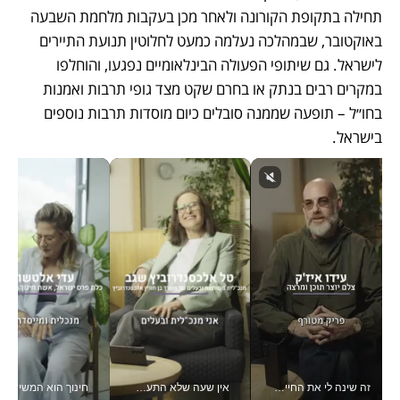
תחילה בתקופת הקורונה ולאחר מכן בעקבות מלחמת השבעה 
באוקטובר, שבמהלכה נעלמה כמעט לחלוטין תנועת התיירים 
לישראל. גם שיתופי הפעולה הבינלאומיים נפגעו, והוחלפו 
במקרים רבים בנתק או בחרם שקט מצד גופי תרבות ואמנות 
בחו״ל – תופעה שממנה סובלים כיום מוסדות תרבות נוספים 
בישראל.
זה שינה לי את החיים: איך עידו איז'ק הופך את הסמארטפון לכלי צילום מקצועי_v
אין שעה שלא התעסקתי במשבר - טל אלכסנדרוביץ’ שגב מנהלת משברים תקשורתיים מכל מקום עם ה- Galaxy Z Fold8 Ultra שלה_v
חינוך הוא המש