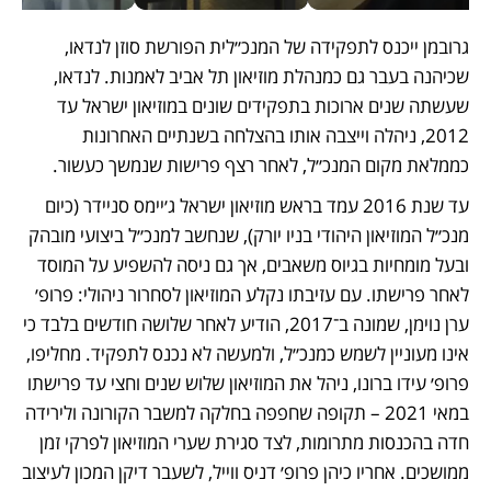
גרובמן ייכנס לתפקידה של המנכ״לית הפורשת סוזן לנדאו, 
שכיהנה בעבר גם כמנהלת מוזיאון תל אביב לאמנות. לנדאו, 
שעשתה שנים ארוכות בתפקידים שונים במוזיאון ישראל עד 
2012, ניהלה וייצבה אותו בהצלחה בשנתיים האחרונות 
כממלאת מקום המנכ״ל, לאחר רצף פרישות שנמשך כעשור.
עד שנת 2016 עמד בראש מוזיאון ישראל ג׳יימס סניידר (כיום 
מנכ״ל המוזיאון היהודי בניו יורק), שנחשב למנכ״ל ביצועי מובהק 
ובעל מומחיות בגיוס משאבים, אך גם ניסה להשפיע על המוסד 
לאחר פרישתו. עם עזיבתו נקלע המוזיאון לסחרור ניהולי: פרופ׳ 
ערן נוימן, שמונה ב־2017, הודיע לאחר שלושה חודשים בלבד כי 
אינו מעוניין לשמש כמנכ״ל, ולמעשה לא נכנס לתפקיד. מחליפו, 
פרופ׳ עידו ברונו, ניהל את המוזיאון שלוש שנים וחצי עד פרישתו 
במאי 2021 – תקופה שחפפה בחלקה למשבר הקורונה ולירידה 
חדה בהכנסות מתרומות, לצד סגירת שערי המוזיאון לפרקי זמן 
ממושכים. אחריו כיהן פרופ׳ דניס ווייל, לשעבר דיקן המכון לעיצוב 