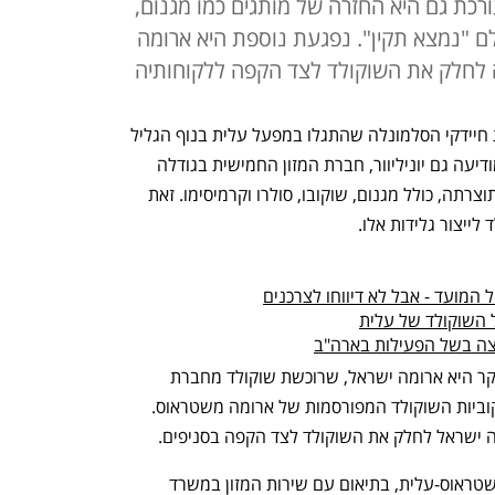
ורכת גם היא החזרה של מותגים כמו מגנום,
לם "נמצא תקין". נפגעת נוספת היא ארומה
 לחלק את השוקולד לצד הקפה ללקוחותיה
 בעקבות חיידקי הסלמונלה שהתגלו במפעל עלית בנוף הגליל 
מכה גלים גם מעבר לחברה: הערב (ב') מודיעה גם יוניליוור, חברת המזון החמישית בגודלה 
בישראל, על ריקול לעשרות סוגי גלידה מתוצרתה, כולל מגנום, שוקובו, סולרו וקרמיסימו. זאת 
ייצור גלידות אלו.
המועד - אבל לא דיווחו לצרכנים
 השוקולד של עלית
צה בשל הפעילות בארה"ב
נפגעת נוספת מהסלמונלה שנמצאה הבוקר היא ארומה ישראל, שרוכשת שוקולד מחברת 
תופינית, הרוכשת את חומר הגלם לייצור קוביות השוקולד המפורסמות של ארומה משטראוס. 
 ישראל לחלק את השוקולד לצד הקפה בסניפים.
מיוניליוור נמסר: "בעקבות אירוע במפעל שטראוס-עלית, בתיאום עם שירות המזון במשרד 