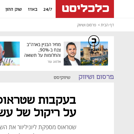
24/7
באזז
שוק ההון
דף הבית
פרסום ושיווק
מחיר הבניין בארה"ב
צנח ב-90%,
כלכליסט
דיגיטל
והחלומות על תשואה
גבוהה התנפצו
אלמוג עזר
פרסום ושיווק
שיווקיסט
בעקבות שטראוס: 
על ריקול של עשר
שטראוס מספקת ליוניליוור את השוק