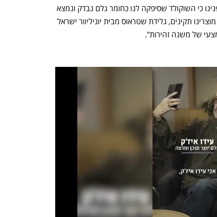
הבריאות, ואף ששטראוס-עלית אישרה בפנינו כי השוקולד שסיפקה לנו כחומר גלם נבדק ונמצא 
תקין, ואף שהבדיקות שאנו ערכנו הראו כי מוצרינו תקינים, גלידת שטראוס מבית יוניליוור ישראל 
עי של משנה זהירות".