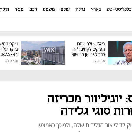
כלכליסט-טק
בארץ
נדל"ן
עולם
משפט
רכב
פנאי
מוסף
באלטשולר שחם
וויקס ממש
מפיקים לקחים: "זה
ביוקר על ר
כבר לא 'וואן מן' שואו
44
של גילעד"
אלמוג עזר
סופי שולמן
מיליון דולר
יוניליוור מכריזה
ות סוגי גלידה
ולד לייצור הגלידות שלה, ולפיכך כאמצעי