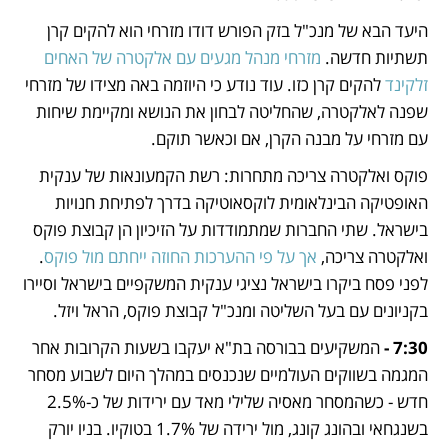
היעד הבא של מנכ"ל בזק הפורש דודו מזרחי הוא להקים קרן 
תשתיות חדשה. 
מזרחי מנהל מגעים עם אלקטרה של האחים 
זלקינד
 להקים קרן כזו. עוד נודע כי היוזמה באה מצידו של מזרחי 
שפנה לאלקטרה, שהחליטה לבחון את הנושא ומקיימת שיחות 
עם מזרחי על מבנה הקרן, אם וכאשר תוקם. 
פוקס ואלקטרה צריכה מתחרות: רשת הקמעונאות של ענקית 
האופטיקה הבינלאומית לוקסאוטיקה בדרך לפתיחת חנויות 
בישראל. שתי החברות שמתמודדות על הזיכיון הן קבוצת פוקס 
ואלקטרה צריכה,
 אך על פי ההערכות החוזה ייחתם מול פוקס
. 
לפני פסח ביקרו בישראל נציגי ענקית המשקפיים בישראל וסיירו 
בקניונים עם בעל השליטה ומנכ"ל קבוצת פוקס, הראל ויזל.  
7:30 - 
המשקיעים בבורסה בת"א יעקבו בשעות הקרובות אחר 
המגמה בשווקים העולמיים שנכנסים במהלך היום לשבוע מסחר 
חדש - כשהמסחר מאסיה שלילי מאד עם ירידות של כ-2.5% 
בשנגחאי ובהונג קונג, מול ירידה של 1.7% בטוקיו. בניו יורק 