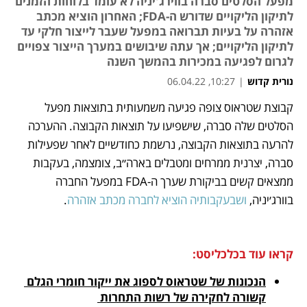
מפעל הסלטים סברה בווירג'יניה לא עומד בלוחות הזמנים
לתיקון הליקויים שדורש ה-FDA; האחרון הוציא מכתב
אזהרה על בעיות תברואה במפעל שעבר לייצור חלקי עד
לתיקון הליקויים; אך עתה שיבושים במערך הייצור צפויים
לגרום לפגיעה במכירות בהמשך השנה
נורית קדוש
|
10:27, 06.04.22
מאמר קניות
מאמר קניות
מאמר קניות
קבוצת שטראוס צופה פגיעה משמעותית בתוצאות מפעל 
נפתח בכרטיסייה חדשה
הסלטים שלה סברה, שישפיעו על תוצאות הקבוצה. ההערכה 
להרעה בתוצאות הקבוצה, נרשמת כחודשיים לאחר שפעילות 
סברה, יצרנית ממרחים ומטבלים בארה״ב, צומצמה, בעקבות 
ממצאים קשים בביקורת שערך ה-FDA במפעל החברה 
בוורג׳יניה, 
ושבעקבותיה הוציא לחברה מכתב אזהרה
.
קראו עוד בכלכליסט:
הנכונות של שטראוס לספוג את ייקור חומרי הגלם 
קשורה לחקירה של רשות התחרות 