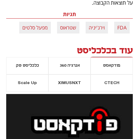
על תוצאות הקבוצה. 
תגיות
FDA
וירג'יניה
שטראוס
מפעל סלטים
עוד בכלכליסט
פודקאסט
אנרגיה 360
כלכליסט טק
Scale Up
XIMUSNXT
CTECH
יסייה חדשה
נפתח בכרטיסייה חדשה