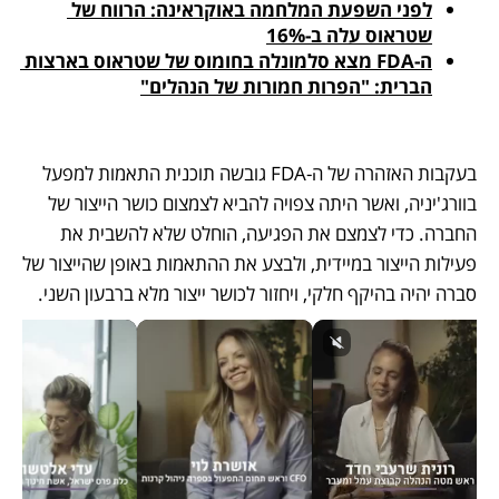
לפני השפעת המלחמה באוקראינה: הרווח של 
שטראוס עלה ב-16%
ה-FDA מצא סלמונלה בחומוס של שטראוס בארצות 
הברית: "הפרות חמורות של הנהלים"
בעקבות האזהרה של ה-FDA גובשה תוכנית התאמות למפעל 
בוורג'יניה, ואשר היתה צפויה להביא לצמצום כושר הייצור של 
החברה. כדי לצמצם את הפגיעה, הוחלט שלא להשבית את 
פעילות הייצור במיידית, ולבצע את ההתאמות באופן שהייצור של 
סברה יהיה בהיקף חלקי, ויחזור לכושר ייצור מלא ברבעון השני. 