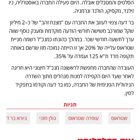
הסלטים והמטבלים אובלה. היום פעילה החברה באוסטרליה, ניו 
זילנד, מקסיקו, הולנד וגרמניה.
בר דעה צפוי לעזוב את החברה עם "מצנח זהב" של כ–2 מיליון 
שקל שמורכב משישה חודשי הודעה מוקדמת ומענק נוסף שווה 
ערך לתשעה חודשי שכר. במהלך כהונתו כמנכ"ל רשמה מניית 
שטראוס עלייה של 20% אך זו הייתה נמוכה מזו שרשם באותה 
תקופה מדד ת"א 125 ועמדה על 35%.
העובדה שהחברה מחפשת לראשונה מנכ"ל חיצוני היא חריגה 
לאחר שעד היום הקפידה למנות מנהלים מתוך השדרה 
הניהולית הפנימית של החברה, כמו בר דעה וקודמו בתפקיד 
לסין. 
תגיות
שטראוס
עופרה שטראוס
גולן חזני
גיורא בר דעה