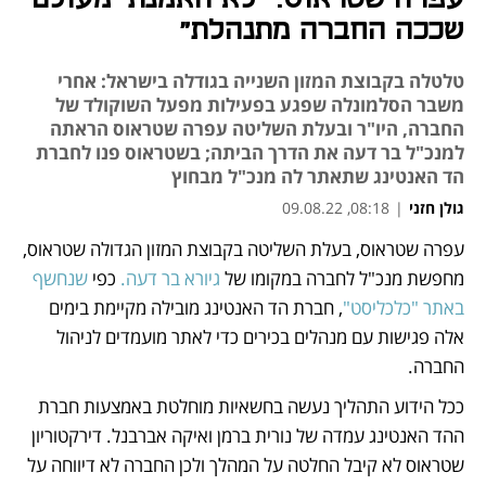
שככה החברה מתנהלת"
טלטלה בקבוצת המזון השנייה בגודלה בישראל: אחרי
משבר הסלמונלה שפגע בפעילות מפעל השוקולד של
החברה, היו"ר ובעלת השליטה עפרה שטראוס הראתה
למנכ"ל בר דעה את הדרך הביתה; בשטראוס פנו לחברת
הד האנטינג שתאתר לה מנכ"ל מבחוץ
גולן חזני
|
08:18, 09.08.22
מאמר קניות
מאמר קניות
מאמר קניות
עפרה שטראוס, בעלת השליטה בקבוצת המזון הגדולה שטראוס, 
נפתח בכרטיסייה חדשה
נפתח בכרטיסייה חדשה
מחפשת מנכ"ל לחברה במקומו של 
גיורא בר דעה. 
כפי 
שנחשף 
באתר "כלכליסט"
, חברת הד האנטינג מובילה מקיימת בימים 
אלה פגישות עם מנהלים בכירים כדי לאתר מועמדים לניהול 
החברה. 
ככל הידוע התהליך נעשה בחשאיות מוחלטת באמצעות חברת 
ההד האנטינג עמדה של נורית ברמן ואיקה אברבנל. דירקטוריון 
שטראוס לא קיבל החלטה על המהלך ולכן החברה לא דיווחה על 