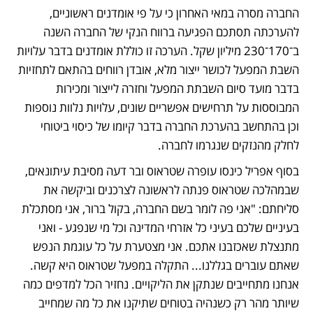
החברה מסרה במאי האחרון כי על פי אומדנים ראשוניים, 
להערכתה תסתכם הפגיעה ברווח הנקי של החברה השנה 
ב־170־230 מיליון שקל. הערכה זו כוללת אומדנים בדבר עלויות 
השבת המפעל לכושר ייצור מלא, אובדן רווחים בהתאם לתחזיות 
בדבר מועד סיום השבתת המפעל וחזרה לייצור ומכירות 
המבוססות על תרחישים אפשריים שונים, עלויות נלוות נוספות 
וכן בהתחשב בהערכת החברה בדבר קיומו של כיסוי ביטוחי 
לחלק מהנזקים שנגרמו לחברה. 
בסוף אפריל כינסו עופרה שטראוס ובר דעה מסיבת עיתונאים, 
שבמהלכה שטראוס פנתה לראשונה לצרכנים וביקשה את 
סליחתם: "אני פה לומר בשם החברה, בקול ברור, אני מסתכלת 
בעיניים שלכם בעיני כל אזרחי המדינה וכל מי שנפגע - ואני 
מתנצלת שאכזבנו אתכם. אני מצטערת על כל עוגמת הנפש 
שאתם עוברים בגללנו... התקלה במפעל שטראוס היא קשה. 
אנחנו מתחייבים שנתקן את הליקויים. נחזיר הכל למדפים כמה 
שיותר מהר רק כשנהיה בטוחים שתיקנו את כל מה שמחייב 