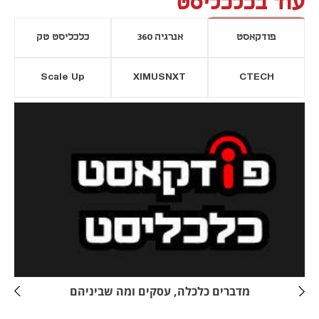
עוד בכלכליסט
פודקאסט
אנרגיה 360
כלכליסט טק
Scale Up
XIMUSNXT
CTECH
יסייה חדשה
נפתח בכרטיסייה חדשה
מדברים כלכלה, עסקים ומה שביניהם