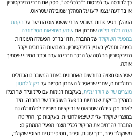
כך לבורסה עד לפרסום ב"כלכליסט". ספק אם חברי הדירקטוריון 
או בר דעה עצמו ידעו על המהלך שמובילה שטראוס.
המהלך מגיע פחות משבוע אחרי ששטראוס הודיעה על
 הקמת 
ועדה בלתי תלויה 
שתבחן את 
אירוע הימצאות הסלמונלה 
במפעל השוקולד 
של החברה, תדון בדרכי הפעולה העומדות 
בפניה ותמליץ בעניין לדירקטוריון. בשבועות הקרובים יקבל 
הדירקטוריון החלטה על הרכב חברי הוועדה וכתב המינוי שיסמיך 
אותה.
שטראוס מצויה בחודשים האחרונים באחד המשברים הגדולים 
בתולדותיה, אחרי שבאפריל האחרון הכריזה על
 ריקול למגוון 
מוצרים של שוקולד עלית
, בעקבות דגימות עם סלמונלה שהתגלו 
במהלך בדיקות שגרתיות במפעל השוקולד של החברה. מיד 
לאחר מכן קיבלה שטראוס אינדיקציות חיוביות לסלמונלה גם 
במוצרי שוקולד עלית שיצאו לחנויות. בעקבות כך, החליטה 
החברה להרחיב את הריקול לכלל מוצרי מפעל הממתקים: 
משוקולד פרה, דרך עוגות, ופלים, חטיפי דגנים מצופי שוקולד, 