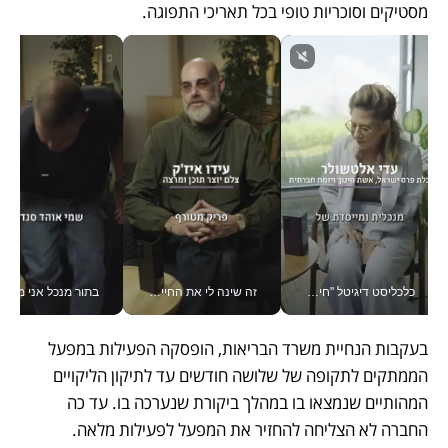
מסטיקים וסוכריות טופי בכל תאריכי התפוגה. 
כלכליסט דיגיטל "חינוך הוא המשימה של החיים שלי"_v
זה שינה לי את החיים: איך עידו איז'ק הופך את הסמארטפון לכלי צילום מקצועי_v
בתור מנכל אני מקבל מאות הח
בעקבות הנחיית משרד הבריאות, הופסקה הפעילות במפעל 
הממתקים לתקופה של שלושה חודשים עד לתיקון הליקויים 
המהותיים שנמצאו בו במהלך ביקורת שנערכה בו. עד כה 
החברה לא הצליחה להחזיר את המפעל לפעילות מלאה. 