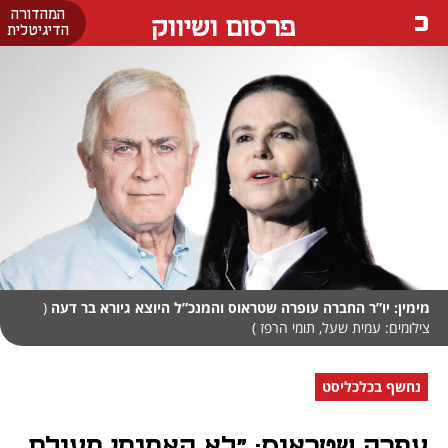
המהדורה
פרסום ושיווק
הדיגיטלית
מימין: יו”ר החברה עופרה שטראוס והמנכ”ל היוצא גיורא בר דעה
(
צילומים: עמית שעל, תומי הרפז )
נחשף בכלכליסט
עפרה שטראוס: "לא האמנתי מעולם