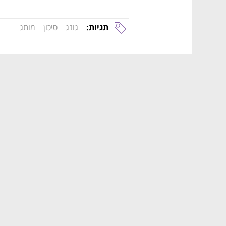
תגיות:
גונג
סיכון
מותג