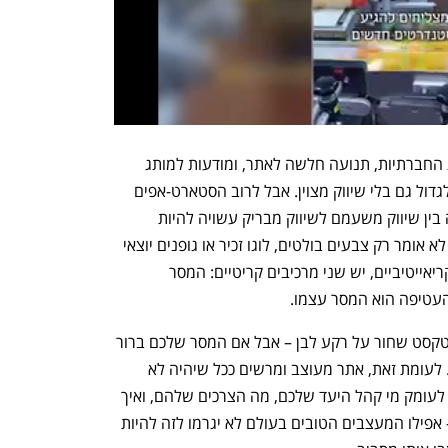
התוצאה? מעט תגובות לפוסטים ברשתות החברתיות, תנועה חלשה לאתר, ומודעות למותג 
שלא צומחת מהר. יש חברות שמצליחות לגדול גם בלי שיווק מצוין. אבל לרוב הסטארט-אפים 
שמנסים לבלוט בשוק רווי ורועש, הבחירה בין שיווק משעמם לשיווק מבריק עשויה להיות 
ההבדל בין הצלחה לכישלון. שיווק מבריק לא אומר רק צבעים בולטים, לוגו זכיר או גופנים יוצאי 
דופן. כשמדובר באלמנטים הוויזואליים והקריאייטיביים, יש שני מרכיבים קריטיים: המסר 
עטיפה הוא המסר עצמו.
אתם יכולים להקים אתר פשוט לחלוטין – טקסט שחור על רקע לבן – אבל אם המסר שלכם ברור 
ומתחבר לקהל היעד, זה עדיין יכול לעבוד. לעומת זאת, אתר מעוצב ומרשים ככל שיהיה לא 
יפצה על סיפור גרוע. אם אתם לא מבינים לעומק מי קהל היעד שלכם, מה הצרכים שלהם, ואיך 
הפתרון שלכם פותר אותם בצורה ברורה – אפילו המעצבים הטובים בעולם לא יגרמו לזה להיות 