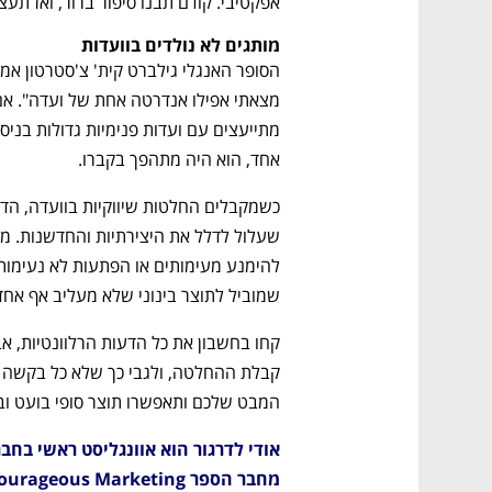
אפקטיבי. קודם תבנו סיפור ברור, ואז תעצ
מותגים לא נולדים בוועדות
אחד, הוא היה מתהפך בקברו.
שמוביל לתוצר בינוני שלא מעליב אף אח
המבט שלכם ותאפשרו תוצר סופי בועט ובו
מחבר הספר Courageous Marketing שיצא לאור החודש