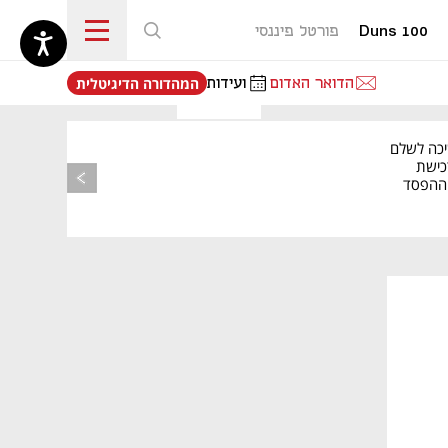
Duns 100
פורטל פיננסי
נפתח בכרטיסייה חדשה
הדואר האדום
ועידות
המהדורה הדיגיטלית
יכה לשלם
כישת
BASE: ההפסד
הרבעוני זינק ל-76