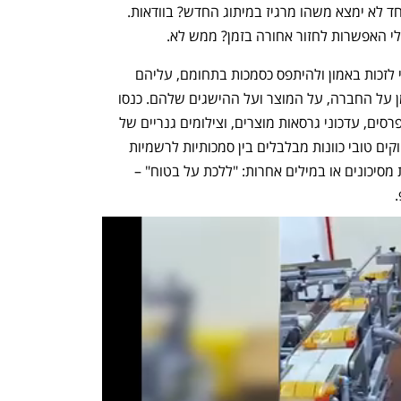
משוב מקבוצה רחבה יותר, ולוודא שאף אחד לא ימצא משהו מרגיז במיתוג החדש? בוודאות. 
י האפשרות לחזור אחורה בזמן? ממש לא.
מרבית יזמי הסטארט-אפים מאמינים שכדי לזכות באמון ולהיתפס כסמכות בתחומם, עליהם 
להיראות רציניים ומעמיקים ולדבר כל הזמן על החברה, על המוצר ועל ההישגים שלהם. כנסו 
לעשרה אתרי B2B אקראיים ותמצאו שם פרסים, עדכוני גרסאות מוצרים, וצילומים גנריים של 
לחיצות ידיים בחדרי ישיבות. נראה כי משווקים טובי כוונות מבלבלים בין סמכותיות לרשמיות 
מוגזמת. זוהי תוצאה קלאסית של הימנעות מסיכונים או במילים אחרות: "ללכת על בטוח" – 