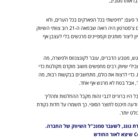
בו אותו מסביב.
הסופר האנגלי גילברט קית' צ'סטרטון אמר פעם: "חיפשתי בכל הפארקים בכל הערים, ולא 
מצאתי אפילו אנדרטה אחת של ועדה". אם צ'סטרטון היה רואה שבמאה ה-21 רוב צוותי השיווק 
מתייעצים עם ועדות פנימיות גדולות בניסיון ליצור מותגים וקמפיינים מרגשים בלי לעצבן אף 
כשמקבלים החלטות שיווקיות בוועדה, הדגש, מטבע הדברים, עובר לקונצנזוס ולפשרה, מה 
שעלול לדלל את היצירתיות והחדשנות. מובילי שיווק רבים מחפשים משוב מוקדם מקולגות כדי 
להימנע מעימותים או הפתעות לא נעימות. כדי לרצות את כולם, מתחשבים בבקשות רבות, מה 
ד, אבל בטח לא מרגש אף אחד.
קחו בחשבון את כל הדעות הרלוונטיות, אבל היו ברורים לגבי זהות מקבל ההחלטות ותהליך 
קבלת ההחלטה, ולגבי כך שלא כל בקשה ודעה תיכנס לתוצר הסופי. כך תשמרו על חדות נקודת 
לט יותר.
אודי לדרגור הוא אוונגליסט ראשי בחברת גונג, לשעבר סמנכ"ל השיווק של החברה. 