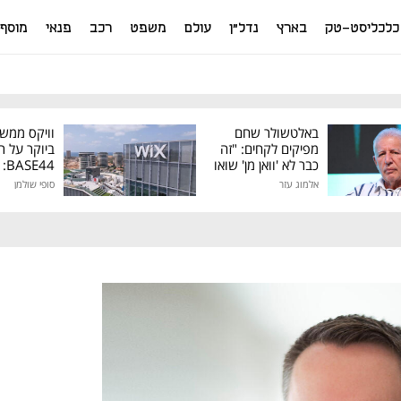
כלכליסט-טק
בארץ
נדל"ן
עולם
משפט
רכב
פנאי
מוסף
באלטשולר שחם
וויקס ממש
מפיקים לקחים: "זה
ביוקר על ר
כבר לא 'וואן מן' שואו
44
של גילעד"
אלמוג עזר
סופי שולמן
מיליון דולר