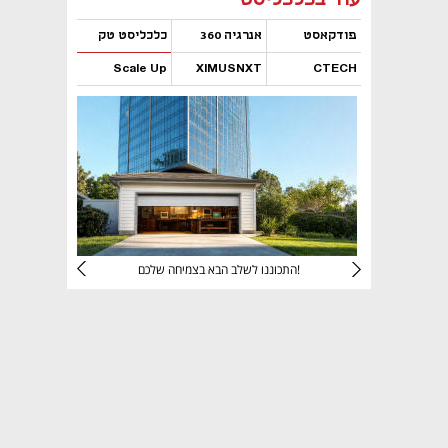
פודקאסט
אנרגיה 360
כלכליסט טק
Scale Up
XIMUSNXT
CTECH
נפתח בכרטיסייה חדשה
נפתח בכרטיסייה חדשה
נפתח בכרטיסייה חדשה
נפתח בכרטיסייה חדשה
יניהם
התכוננו לשלב הבא בצמיחה שלכם!