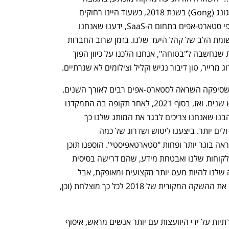
להשקת חזות המותג החדשה שהובלתי בגונג (Gong) בשנת 2018, כשעוד היינו רחוקים 
מלהיות מותג מבוסס. בתור אחד מתוך אלפי סטארט-אפים בתחום ה-SaaS, ידענו שאנחנו 
חייבים לבלוט בתוך הרעש ולמשוך את תשומת הלב של קהל היעד שלנו. בזמן שרוב החברות 
השתמשו בפלטת צבעים מוגבלת וסולידית שנחשבה ל"בטוחה", אנחנו הלכנו על כיוון הפוך 
ג מרייר, טון דיבור נגיש וקליל וצילומים לא שגרתיים.
הזהות החזותית שהשקנו הפכה לתופעה שסיפקה השראה לסטארט-אפים רבים לאורך השנים. 
למעשה, לא נגענו בה במשך יותר משלוש שנים. ואז, בסוף 2021, לאחר תקופה בה התמקדנו 
בעיקר בעסקים קטנים ובינוניים (SMB), הבנו שאנחנו צריכים לבגר את המותג שלנו כך 
שיתאים גם לקהל של לקוחות ארגוניים גדולים יותר. ביצענו ליטוש ושדרוג של כמה 
מהאלמנטים הויזואליים כדי לשוות להם מראה בוגר יותר ופחות "סטארטאפיסטי". הוספנו תוכן 
קריטי על נושאים כמו הגנה על פרטיות הלקוחות שלנו ואבטחת מידע, שהם דרישה בסיסית 
עבור לקוחות גדולים. גם כיווננו את השפה שלנו להיות מעט יותר מקצועית ומאופקת, אבל 
שמרנו על כל המרכיבים המרכזיים שהפכו את ההשקה המקורית של 2018 לכל כך מוצלחת (וכן, 
האם יכולתי למנוע חלק מהתגובות הביקורתיות על ידי היוועצות עם יותר אנשים מראש, איסוף 