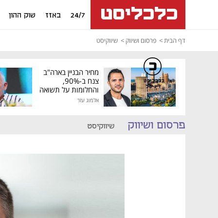
24/7
באזז
שוק ההון
דף הבית
פרסום ושיווק
שיווקיסט
מחיר הבניין בארה"ב
צנח ב-90%,
כלכליסט
דיגיטל
והחלומות על תשואה
גבוהה התנפצו
אלמוג עזר
פרסום ושיווק
שיווקיסט