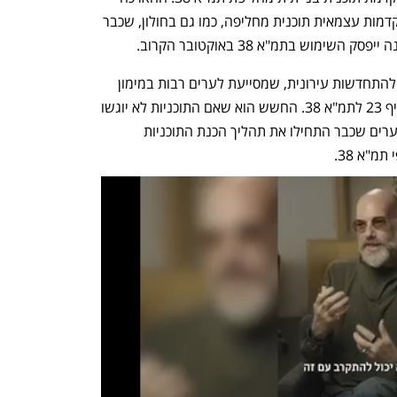
תאושר גם בת"א, גבעתיים וירושלים, שמקדמות עצמאית תוכנית מחליפה, כמו גם בחולון, שכבר 
מוש בתמ"א 38 באוקטובר הקרוב.
מי שמניע את המשך התמ"א היא הרשות להתחדשות עירונית, שמסייעת לערים רבות במימון 
והכנת תוכניות התחדשות עירונית לפי סעיף 23 לתמ"א 38. החשש הוא שאם התוכניות לא יוגשו 
לאישור עד 1 במאי, לא ניתן יהיה לקדם בערים שכבר התחילו את תהליך הכנת התוכניות 
"א 38. 