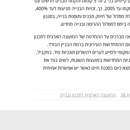
בנייה. כלומר, התיקון יאפשר הריסת מבנים קיימים בני 2 עד 5 קומות והקמת מבנים חדשים עם 
תוספת של עד 300% לשטחי הבנייה שהוקמו עד 2005. כך, זכויות הבנייה מגיעות לעד 400%, 
פי 5 מהמבנה הקיים. כמו כן, החלופה כוללת מסלול של חיזוק מבנים ותוספת בנייה, בסגנון 
מהתאחדות הקבלנים בוני הארץ נמסר: "אנו מברכים על ההחלטה של המועצה הארצית לתכנון 
ובנייה, שהבינה כי אסור לייצר ואקום בתחום ההתחדשות העירונית ברמת הבניין הבודד. 
המדינה צריכה כעת לעמוד לצד השלטון המקומי ולסייע לערים להשלים תוכניות מיד. במקביל, 
אנחנו קוראים לכל המתנגדים לקידום תוכניות התחדשות במועצות השונות, לשים בצד את 
הפוליטיקה ולזכור שהם משרתי ציבור שנמצא כיום בסכנת חיים כאשר יש אפשרות אמיתית 
38
המועצה הארצית לתכנון ובנייה