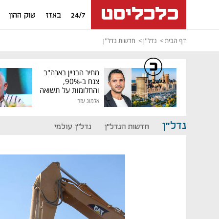
24/7
באזז
שוק ההון
דף הבית
נדל''ן
חדשות נדל''ן
מחיר הבניין בארה"ב
צנח ב-90%,
כלכליסט
דיגיטל
והחלומות על תשואה
גבוהה התנפצו
אלמוג עזר
נדל"ן
חדשות הנדל"ן
נדל"ן עולמי