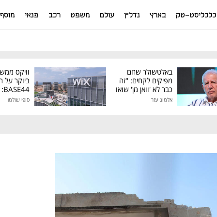
כלכליסט-טק
בארץ
נדל"ן
עולם
משפט
רכב
פנאי
מוסף
באלטשולר שחם
וויקס ממש
מפיקים לקחים: "זה
ביוקר על ר
כבר לא 'וואן מן' שואו
44
של גילעד"
אלמוג עזר
סופי שולמן
מיליון דולר