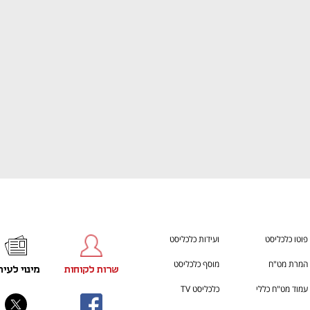
ענף במתח גבוה
מדברים כלכלה, עסקים ומה שב
פוטו כלכליסט
ועידות כלכליסט
המרת מט"ח
מוסף כלכליסט
שרות לקוחות
מינוי לעית
עמוד מט"ח כללי
כלכליסט TV