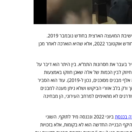
ההחלטה על הפסקת התמ"א התקבלה בישיבת המועצה הארצית בחודש נובמבר 2019. 
ההחלטה אז היתה להפסיק את התמ"א בחודש אוקטובר 2022, אלא שהיא הוארכה לאחר מכן 
ארז בן אליעזר, כיום מתכנן מחוז ת"א הסביר בעבר את חסרונות התמ"א. בין היתר הוא דיבר על 
הפער האדיר בין כמות המבנים שדורשים חיזוק לבין הכמות של אלה שאכן חוזקו באמצעות 
התמ"א (1.25% מבנים שאוכלסו מתוך 80 אלף מבנים מסוכנים, נכון ל-2019). עוד הוא הסביר 
כי היתרי הבנייה לתמ"א 38 ניתנו כמעט אך ורק בלב אזורי הביקוש ושלא ניתן מענה למבנים 
באזורים היותר מסוכנים, וכי המבנים המשודרגים לא מתאימים למרחב העירוני, הן מבחינה 
ה בכנסת
 ביוני 2022 ונכנסה מיד לתוקף. השוני 
העיקרי לעומת תמ"א 38 המקורית הוא שהיקף הבנייה החדשה הוא לא בקומות, אלא בזכויות 