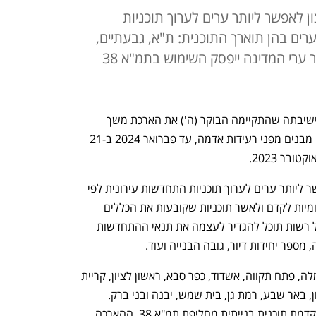
 לאפשר ליותר ערים לערוך תוכניות
רים בהן תוארך התוכנית: ת"א, גבעתיים,
ירושלים, נהריה, רמלה ופ"ת. בשאר ערי המדינה ייפסק השימוש בתמ"א 38
ישיבתה שהתקיימה הבוקר (ה') את הארכת משך 
, תוכנית המתאר הארצית לחיזוק מבנים מפני רעידות אדמה, עד פברואר 2024 ב-21 
בר 2023.
המניע להארכת התוכנית הוא הרצון לאפשר ליותר ערים לערוך תוכניות התחדשות עירונית לפי 
סעיף 23 לתמ"א, המאפשר לרשויות המקומיות לקדם ולאשר תוכניות שקובעות את הכללים 
למימוש ההתחדשות ברחבי העיר, כך שכל רשות תוכל להגדיר לעצמה את תנאי ההתחדשות 
מספר יחידות דיור, גובה הבנייה ועוד.
הערים בהן תוארך התוכנית הן: נהריה, רמלה, פתח תקווה, אשדוד, כפר סבא, ראשון לציון, קריית 
ביאליק, חיפה, רעננה, לוד, בת ים, אשקלון, באר שבע, רמת גן, בית שמש, יבנה ובני ברק. 
בערים אלו הרשות להתחדשות עירונית מקדמת תוכנית בנייתית מחליפת תמ"א 38. ההארכה 