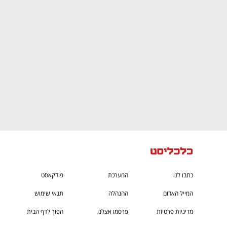
CTech – the
הבית של ההייטק הישראלי
כתבו לנו
המערכת
פודקאסט
המייל האדום
ההנהלה
תנאי שימוש
מדיניות פרטיות
פרסמו אצלנו
הפוך לדף הבית