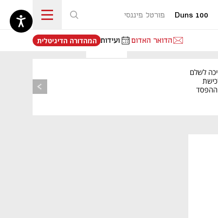
Duns 100
פורטל פיננסי
נפתח בכרטיסייה חדשה
הדואר האדום
ועידות
המהדורה הדיגיטלית
יכה לשלם
כישת
BASE: ההפסד
הרבעוני זינק ל-76