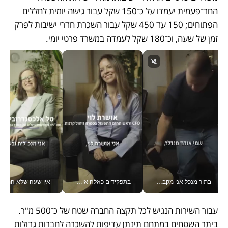
החד־פעמית יעמדו על כ־150 שקל עבור גישה יומית לחללים 
הפתוחים; 150 עד 450 שקל עבור השכרת חדרי ישיבות לפרק 
זמן של שעה, וכ־180 שקל לעמדה במשרד פרטי יומי. 
בתור מנכל אני מקבל מאות החלטות ביום, וה- Galaxy Z Fold8 Ultra עוזר לי לחתוך אותן מהר יותר_v
בתפקידים כאלה אי אפשר לחכות: אושרת לוי מניעה השקעות ענק מהטלפון_v
אין שעה שלא התעסקתי במשבר - טל אלכסנדרוביץ’ שגב מנהלת משברים
עבור השירות הנגיש לכל תקצה החברה שטח של כ־500 מ"ר. 
ביתר השטחים במתחם תינתן עדיפות להשכרה לחברות גדולות 