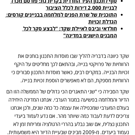
סוף לתכנון העיר החרדית בקרית גת: פורסם מכרז 
לבניית 2,000 דירות לכלל הציבור
התוכנית של שרת הפנים למלחמה בבניינים קורסים: 
הגדלת זכויות
חולדאי וביבס לאיילת שקד: "לבצע סקר לכל 
המבנים הישנים במדינה"
שקד כיוונה בדבריה להליך שבו מוסדות התכנון בוחנים את 
הרווחיות של פרויקטי בנייה, ובהתאם לכך מחליטים על היקף 
זכויות הבנייה. במקרים רבים, כאשר מוסדות התכנון סבורים כי 
הרווחיות מספקת, הם לא מאפשרים הוספת זכויות בנייה.
שקד הסבירה כי "שני התאגרים הכי גדולים של הממשלה הזו הם 
הדיור והמלחמה בפשיעה במגזר הערבי. אנחנו המדינה היחידה 
בעולם המערבי שמכפילה את עצמה כל כמה שנים, ולכן אנחנו 
צריכים לדעת לעבוד כמה שיותר מהר. אם נדע לעמוד ביעדי 
התכנון נצליח, אם שוב נבלע בהררי הרגולציה ומריחת זמן לא 
נעמוד ביעדים. מ-2009 מבינים שבעיית הדיור היא משמעותית. 