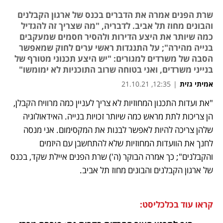
שרת הפנים אמרה את הדברים בכנס של ארגון הקבלנים
והבונים מחוז תל אביב. לדבריה, "מה שצריך זה להגדיל
כמה שיותר את היצע הדירות ולהסיר חסמים שמעקבים
בנייה מהירה"; על התנגדות ראשי ערים לחוק שמאפשר
הסבה של משרדים למגורים: "יש היצע תכנוני מטורף של
בנייני משרדים, ואני בטוחה שרוב התוכניות לא ימומשו"
אמיתי גזית
|
12:35, 21.10.21
"את ועדות התכנון המחוזיות לא צריך לעניין כמה מרוויח הקבלן, 
נפתח בכרטיסייה חדשה
נפתח בכרטיסייה חדשה
נפתח בכרטיסייה חדשה
נפתח בכרטיסייה חדשה
הן צריכות לתת מראש כמה שיותר זכויות בנייה. האידאולוגיה 
שלהן צריכה להיות לאפשר לבנות את המקסימום. אני מנסה 
לחנך את הוועדות המחוזיות שלא להתחשבן עם היזמים 
והקבלנים"; כך אמרה הבוקר (ה') שרת הפנים איילת שקד, בכנס 
של ארגון הקבלנים והבונים מחוז תל אביב.
קראו עוד בכלכליסט: