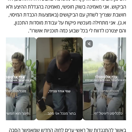
הביקוש. אני מאמינה בשוק חופשי, מאמינה בהגדלת ההיצע ולא 
חושבת שצריך לשחק עם הביקושים (באמצעות הכבדת המיסוי, 
א.ג). אני מתחילה מעכשיו פיקוח על עבודת מוסדות התכנון, 
והם יצטרכו לדווח לי בכל שבוע כמה תוכניות אושרו".
כלכליסט דיגיטל "חינוך הוא המשימה של החיים שלי"_v
בתור מנכל אני מקבל מאות החלטות ביום, וה- Galaxy Z Fold8 Ultra עוזר לי לחתוך אותן מהר יותר_v
חינוך הוא המש
באשר להתנגדות של ראשי ערים לחוק החדש שמאפשר הסבה 