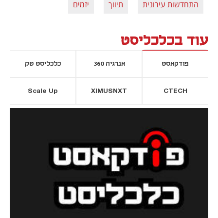
התחדשות עירונית
תיווך
יזמים
עוד בכלכליסט
פודקאסט
אנרגיה 360
כלכליסט טק
Scale Up
XIMUSNXT
CTECH
יסייה חדשה
נפתח בכרטיסייה חדשה