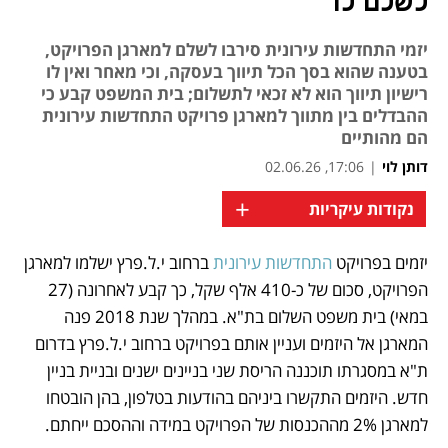
לשלם לו
יזמי התחדשות עירונית סירבו לשלם למארגן הפרויקט,
בטענה שהוא בסך הכל תיווך בעסקה, וכי מאחר ואין לו
רישיון תיווך הוא לא זכאי לתשלום; בית המשפט קבע כי
ההבדלים בין מתווך למארגן פרויקט התחדשות עירונית
הם מהותיים
דותן לוי
|
17:06, 02.06.26
+
נקודות עיקריות
יזמים בפרויקט
 התחדשות עירונית 
ברחוב י.ל.פרץ ישלמו למארגן 
נפתח בכרטיסייה חדשה
הפרויקט, סכום של כ-410 אלף שקל, כך קבע לאחרונה (27 
במאי) בית משפט השלום בת"א. במהלך שנת 2018 פנה 
המארגן אל היזמים ועניין אותם בפרויקט ברחוב י.ל.פרץ בדרום 
ת"א במסגרתו תוכננה הריסת שני בניינים ישנים ובניית בניין 
חדש. היזמים התקשרו ביניהם בהודעות בטלפון, בהן הובטחו 
למארגן 2% מההכנסות של הפרויקט במידה וההסכם ייחתם.   