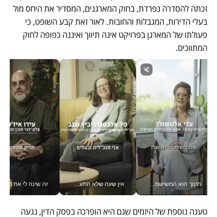
זכתה להסדרה נפרדת, בחוק המארגנים, המסדיר את היחס מול 
בעלי הדירות, המגבלות והחובות. לאור זאת קבע השופט, כי 
פעולתו של המארגן בפרויקט אינה תיווך ואיננה כפופה לחוק 
המתווכים. 
חינוך הוא המשישמה של החיים שלי - V
אין שעה שלא התעסקתי במשבר - טל אלכסנדרוביץ’ שגב מנהלת משברים תקשורתיים מכל מקום עם ה- Galaxy Z Fold8 Ultra שלה_v
זה שינה לי את החיים: 
טענה נוספת של היזמים שגם היא הופרכה בפסק הדין, נגעה 