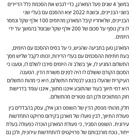
במשך 4 שנים פעל המארגן, כדי לגבש את הסכמת כלל הדיירים 
בשני הבניינים, ובשנת 2022 יצא ההסכם עם בעלי שני 
הבניינים, שלאחריו קיבל המארגן מהיזמים 100 אלף שקל ונמסר 
לו צ'ק נוסף על סכום של 200 אלף שקל שבוטל בהמשך על ידי 
היזמים. 
המארגן טען בתביעה שהגיש, כי על בסיס ההסכם עם היזמים, 
בעת חתימת ההסכמים עם בעלי הדירות, זכותו לקבל שליש מסך 
התשלום המגיע לו, אך בשלב זה היזמים סירבו לשלם לו, וטענו כי 
הסכום הקודם ששולם לו היה לפנים משורת הדין. הטענה 
העיקרית שהעלו בנוגע לבטלות התשלום, היא כי מהות התשלום 
היא דמי תיווך בעוד שהתובע איננו מתווך, איננו עומד בדרישות 
חוק המתווכים ולכן הם פטורים מהתשלום. 
חלק מהותי מפסק הדין של השופט רונן אילן, עסק בהבדלים בין 
פעולת התיווך, לבין פועלו של מארגן בקידום פרויקט התחדשות 
עירונית. השופט הסביר, כי פעולת המארגן הוכרה כפעולה בעלת 
ייחוד, נוכח מורכבותם של פרויקטים להתחדשות עירונית, ולכן גם 