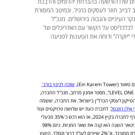
ים שלו הורשעה בהברחת יהלומים והלבנת
 לבייב חוזר לעסקים כרגיל. וכמיטב המסורת
קר העיניים והגבוה בירושלים. מנכ”ל
, מספר לכלכליסט על הקשר עם האדריכלים של
רי “יוקרה” ודוחה את הטענות לפגיעה
Ein Karem), 
שזכה לכינוי בורג' 
, לאחר שרכש את חברת LEVEL ONE", מספר אמנון מרחב, מנכ"ל החברה, 
בריאיון לכלכליסט, שמסמן את חזרתו של הטייקון לעסקי הנדל"ן בישראל. את החברה, ששמה 
 אילן רוזנטל
. לחברה כעת יש שלושה פרויקטים ועוד 
כמה בצנרת. מרחב מספר, כי "לבייב הצטרף לחברה בקיץ 2024, אז הוא רכש כ־35% מבעלי 
המניות אילן רוזנטל ובנק מזרחי טפחות. בינואר השנה הוא קנה את שאר המניות. כיום 98% 
מהחברה בידי לב לבייב בשרשור דרך חברת ממורנד, וכ־2% שייכים לעו"ד דרור וקסלר, היועץ 