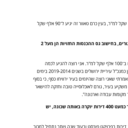
ענף במתח גבוה
מדברים כלכלה, עסקים ומה שב
"בפרויקט פורסט דירות יימכרו בכ־55 אלף שקל למ"ר, בעין כרם טאוור זה יגיע ל־90 אלף שקל 
בעין כרם טאוור יש 24 אלף מ"ר של מגורים, בחישוב גס ההכנסות החזויות הן מעל 2 
"אתה יכול להכפיל את השטח למגורים גם ב־100 אלף שקל למ"ר. אני רוצה להגיע לכמה 
שיותר. גם בתור מנכ"ל עירייה (מרחב כיהן כמנכ"ל עיריית ירושלים בשנים 2019-2014 בימים 
שבהם ניר ברקת היה ראש העיר — א"ג) אמרתי שאני רוצה שהיזמים בעיר ירוויחו כסף, כי בסוף 
יזם שמשקיע מיליארדים בפרויקט נדל"ני, משקיע בעיר, גורם לאוכלוסייה טובה וחזקה להישאר 
 מקומות עבודה וארנונה".
בשני הפרויקטים יחד אתה צריך למכור כמעט 400 דירות יוקרה באותה שכונה, יש 
"זה יקרה בשני שלבים. בשלב ראשון 150 דירות בפרויקט פורסט ובעוד שנה ויותר נתחיל למכור 