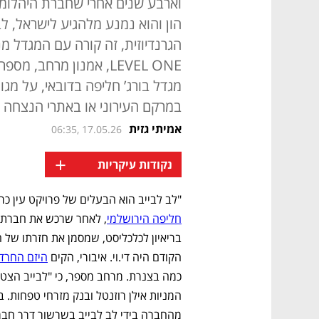
וארבע שנים אחרי שחברת היהלומ
הון והוא נמנע מלהגיע לישראל, לב
הגרנדיוזית, זה קורה עם המגדל מנ
LEVEL ONE, אמנון מרחב
מגדל בורג’ חליפה בדובאי, על מגו
במרקם העירוני או באתרי הנצחה
אמיתי גזית
06:35, 17.05.26
+
נקודות עיקריות
"לב לבייב הוא הבעלים של פרויקט עין כרם טאוור ( Tower
חליפה הירושלמי
הקודם היה די.וי. איבורי, הקים 
היזם החרדי