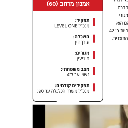
אמנון מרחב (60)
את הפעילות של LEVEL ONE. לדבריו, החברה 
שונה ממתחרותיה, מכיוון שהיא מקדמת "מגורי 
תפקיד:
יוקרה ואולטרה־יוקרה לירושלים". אחד מהם הוא 
מנכ”ל LEVEL ONE
“מגדל בורג' חליפה הירושלמי”, שעתיד להיות בן 42 
השכלה:
תוכנית. 
עורך דין
מגורים:
מודיעין
מצב משפחתי:
נשוי ואב ל־4
תפקידים קודמים:
מנכ”ל משרד הכלכלה עד ספטמבר 2024 ומנכ”ל עיריית ירושלים – שניהם תחת ניר ברקת. מנכ”ל התאחדות הקבלנים בוני הארץ