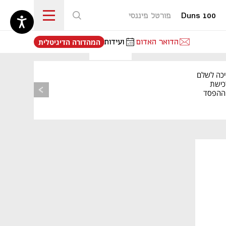
Duns 100
פורטל פיננסי
נפתח בכרטיסייה חדשה
הדואר האדום
ועידות
המהדורה הדיגיטלית
יכה לשלם
כישת
BASE: ההפסד
הרבעוני זינק ל-76