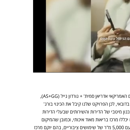
"את עין כרם טאוור תכנן משרד האדריכלים האמריקאי אדריאן סמית' + גורדון גייל (AS+GG), 
שהיו חלק מצוות התכנון של בורג' חליפה בדובאי, לכן הפרויקט שלנו קיבל את הכינוי בורג' 
חליפה הירושלמי. אנחנו שמים דגש על תכנון מיטבי של הדירות והשירותים שבעלי הדירות 
מקבלים בתוך הבניין. כל הפרויקטים שלנו יכללו מרכז בריאות מאוד איכותי, וכמובן שהמיקום 
מאוד טוב. זו תוכנית של עירוב שימושים, עם 5,000 מ"ר של שימושים ציבוריים, בהם יוקם מרכז 