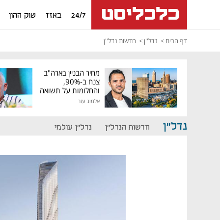
24/7
באזז
שוק ההון
דף הבית
נדל''ן
חדשות נדל''ן
מחיר הבניין בארה"ב
צנח ב-90%,
והחלומות על תשואה
גבוהה התנפצו
אלמוג עזר
נדל"ן
חדשות הנדל"ן
נדל"ן עולמי