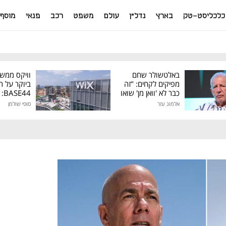
כלכליסט-טק
בארץ
נדל"ן
עולם
משפט
רכב
פנאי
מוסף
באלטשולר שחם
וויקס ממש
מפיקים לקחים: "זה
ביוקר על ר
כבר לא 'וואן מן' שואו
44
של גילעד"
אלמוג עזר
סופי שולמן
מיליון דולר