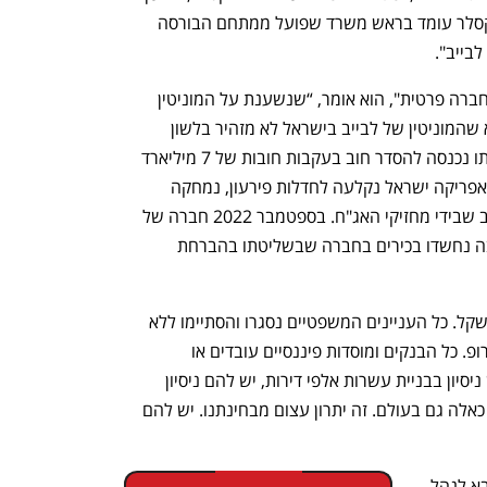
המשפטי של לבייב כמעט שני עשורים. וקסלר עומד בראש משרד שפועל ממתחם הבורסה 
בייב". 
את שווי החברה מרחב מסרב לחשוף. "זו חברה פרטית", הוא אומר, “שנשענת על המוניטין 
והאיתנות הכספית של קבוצת לבייב". אלא שהמוניטין של לבייב בישראל לא מזהיר בלשון 
המעטה. ב־2009 אפריקה ישראל בשליטתו נכנסה להסדר חוב בעקבות חובות של 7 מיליארד 
שקל, וב־2016 במסגרת הסדר חוב נוסף, אפריקה ישראל נקלעה לחדלות פירעון, נמחקה 
מהבורסה, ובוצעה תספורת של 40% לחוב שבידי מחזיקי האג"ח. בספטמבר 2022 חברה של 
לבייב חתמה על הסדר טיעון בפרשה, שבה נחשדו בכירים בחברה שבשליטתו בהברחת 
"לבייב הזרים באופן אישי קרוב למיליארד שקל. כל העניינים המשפטיים נסגרו והסתיימו ללא 
שום רבב. הוא איש עסקים מצליח ופילנתרופ. כל הבנקים ומוסדות פיננסיים עובדים או 
מעוניינים לעבוד איתנו. לקבוצת לבייב יש ניסיון בבניית עשרות אלפי דירות, יש להם ניסיון 
בייזום, במימון ובביצוע, הם עושים דברים כאלה גם בעולם. זה יתרון עצום מבחינתנו. יש להם 
מרחב, לשעבר מנכ"ל משרד הכלכלה, הובא לנהל 