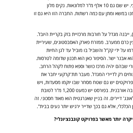
תרבות בקנה מידה עירוני, אולי אפילו ארצי. יש שם גם 10 אלף מ"ר למלונאות. נקים מלון 
שינוהל על ידי רשת בינלאומית, כרגע אנחנו במשא ומתן עם כמה רשתות. החברה הזו היא גם זו 
בפרויקט נוסף בירושלים, פורסט (Forest), ייבנה מגדל על חורבות מרכזיית בזק בקריית היובל. 
"המגדל משקיף על הכפר השבדי ומעיין עין כרם ממערב. ממזרח פארק האסבסטונים, שעיריית 
ירושלים משפצת ב־100 מיליון שקל שנתרמו על ידי קק"ל והשביל בו מוביל עד לגן החיות 
התנכ"י", אומר מרחב, "אדריכל הפרויקט הוא אבנר ישר. הסיפור כאן הוא תכנון שדומה לטרסות. 
בקומות הפודיום יש 3,000 מ"ר שטח ציבורי שבהם יהיה מרכז כושר וספא פתוח לקהל הרחב. 
זה בנוסף לחדר הכושר והבריכה שיהיו פתוחים רק לדיירי המגדל. מעבר תת־קרקעי יחבר את 
המרכז הקהילתי למרכז הכושר הציבורי. בפרויקטים יש גם שטח מסחר שבו יוקמו מסעדות, ויש 
נפתח בכרטיסייה חדשה
נפתח בכרטיסייה חדשה
שם גם חלל עבודה משותף. אז זה מין סביבה אורבנית. בפורסט יש כמעט 1,200 מ"ר לטובת 
דיירי הבניין, בין היתר בריכה, חדר כושר, לאונג' דיירים. זה בניין שאנרגטית הוא מאוד חסכוני. זה 
הכלכלי, אלא גם בכך שדייר ירגיש יותר נעים בבית".
קרה יותר מאשר בפרויקט קונבנציונלי?