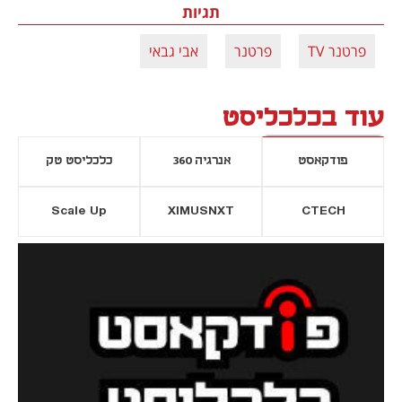
תגיות
פרטנר TV
פרטנר
אבי גבאי
עוד בכלכליסט
פודקאסט
אנרגיה 360
כלכליסט טק
Scale Up
XIMUSNXT
CTECH
יסייה חדשה
נפתח בכרטיסייה חדשה