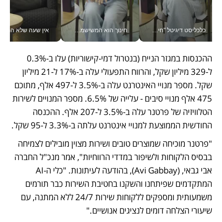
כלכליסט דיגיטל "חינוך הוא המשימה של החיים שלי"_v
חינוך הוא המשישמה של החיים שלי - V
אין שעה שלא התעסקתי במשבר - טל אלכסנדרוביץ’ שגב מנהלת משברים
ההכנסות במגזר הנייח (בנטרול דמי-קישוריות) עלו ב-0.3% 
ל-329 מיליון שקל, והרווח התפעולי עלה ב-17% ל-21 מיליון 
שקל. מספר מנויי האינטרנט עלה ב-3.5% ל-497 אלף, מתוכם 
475 אלף מנויי סיבים - עלייה של 6.5%. מספר המנויים לשירות 
הטלוויזיה של פרטנר עלה ב-3.5% ל-207 אלף. ההכנסה 
החודשית הממוצעת למנויי אינטרנט עלתה ב-3.3% ל-95 שקל.
"פרטנר מוכיחה שמוצרים טובים ושירות מצוין מובילים לצמיחה 
בבסיס הלקוחות ולשיפור במדדי הרווחיות", אמר מנכ"ל החברה 
אבי גבאי, (Avi Gabbay), בהודעה לעיתונות. "כלי ה-AI 
המתקדמים שפיתחנו והשקנו בחטיבת השירות כבר תורמים 
משמעותית ומספקים ללקוחות שירות 24/7 ללא המתנה, עם 
שיעורי הצלחה דומים לנציגים אנושיים."