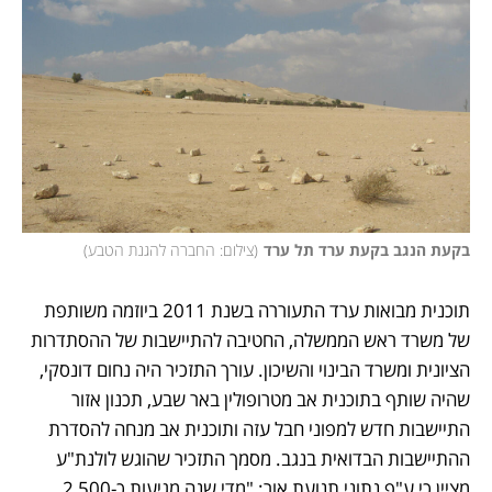
בקעת הנגב בקעת ערד תל ערד
(
צילום: החברה להגנת הטבע
)
תוכנית מבואות ערד התעוררה בשנת 2011 ביוזמה משותפת 
של משרד ראש הממשלה, החטיבה להתיישבות של ההסתדרות 
הציונית ומשרד הבינוי והשיכון. עורך התזכיר היה נחום דונסקי, 
שהיה שותף בתוכנית אב מטרופולין באר שבע, תכנון אזור 
התיישבות חדש למפוני חבל עזה ותוכנית אב מנחה להסדרת 
ההתיישבות הבדואית בנגב. מסמך התזכיר שהוגש לולנת"ע 
מציין כי ע"פ נתוני תנועת אור: "מדי שנה מגיעות כ-2,500 