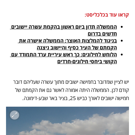
קראו עוד בכלכליסט:
הממשלה תדון ביום ראשון בהקמת עשרה יישובים 
חדשים בדרום
בניגוד להמלצות האוצר: הממשלה אישרה את 
הקמתם של העיר כסיף והיישוב ניצנה
הלוחש לחילונים: כך ראש עיריית ערד התמודד עם 
הקושי ביחסי חילונים-חרדים
יש לציין שמדובר בחמישה ישובים מתוך עשרה שעליהם דובר 
קודם לכן. הממשלה היתה אמורה לאשר גם את הקמתם של 
חמישה ישובים לאורך כביש 25, בציר באר שבע-דימונה.