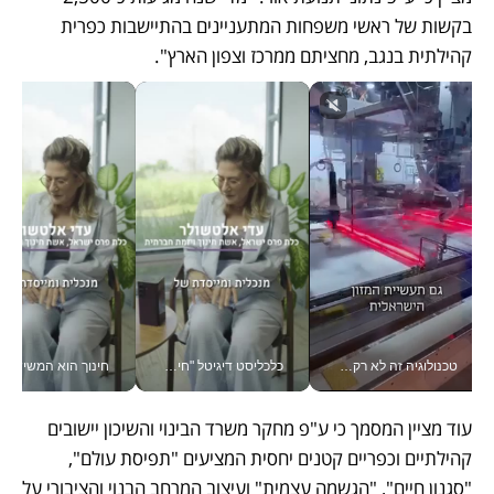
בקשות של ראשי משפחות המתעניינים בהתיישבות כפרית 
קהילתית בנגב, מחציתם ממרכז וצפון הארץ".
טכנולוגיה זה לא רק בהייטק: גם תעשיית המזון הישראלית מאמצת כלי AI, אוטומציה וניתוח דאטה בזמן אמת
כלכליסט דיגיטל "חינוך הוא המשימה של החיים שלי"_v
חינוך הוא המש
עוד מציין המסמך כי ע"פ מחקר משרד הבינוי והשיכון יישובים 
קהילתיים וכפריים קטנים יחסית המציעים "תפיסת עולם", 
"סגנון חיים", "הגשמה עצמית" ועיצוב המרחב הבנוי והציבורי על 