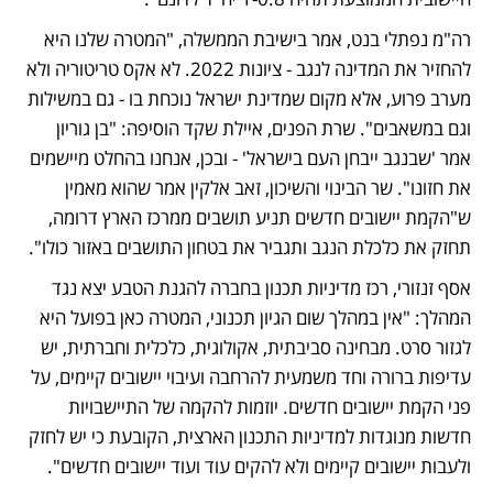
רה"מ נפתלי בנט, אמר בישיבת הממשלה, "המטרה שלנו היא 
להחזיר את המדינה לנגב - ציונות 2022. לא אקס טריטוריה ולא 
מערב פרוע, אלא מקום שמדינת ישראל נוכחת בו - גם במשילות 
וגם במשאבים". שרת הפנים, איילת שקד הוסיפה: "בן גוריון 
אמר 'שבנגב ייבחן העם בישראל' - ובכן, אנחנו בהחלט מיישמים 
את חזונו". שר הבינוי והשיכון, זאב אלקין אמר שהוא מאמין 
ש"הקמת יישובים חדשים תניע תושבים ממרכז הארץ דרומה, 
תחזק את כלכלת הנגב ותגביר את בטחון התושבים באזור כולו". 
אסף זנזורי, רכז מדיניות תכנון בחברה להגנת הטבע יצא נגד 
המהלך: "אין במהלך שום הגיון תכנוני, המטרה כאן בפועל היא 
לגזור סרט. מבחינה סביבתית, אקולוגית, כלכלית וחברתית, יש 
עדיפות ברורה וחד משמעית להרחבה ועיבוי יישובים קיימים, על 
פני הקמת יישובים חדשים. יוזמות להקמה של התיישבויות 
חדשות מנוגדות למדיניות התכנון הארצית, הקובעת כי יש לחזק 
ולעבות יישובים קיימים ולא להקים עוד ועוד יישובים חדשים".