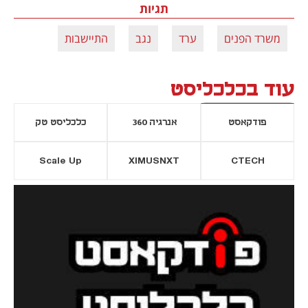
תגיות
משרד הפנים
ערד
נגב
התיישבות
עוד בכלכליסט
פודקאסט
אנרגיה 360
כלכליסט טק
Scale Up
XIMUSNXT
CTECH
יסייה חדשה
נפתח בכרטיסייה חדשה