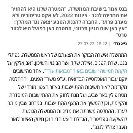
בנט אמר בישיבת הממשלה, "המטרה שלנו היא להחזיר
את המדינה לנגב - ציונות 2022. לא אקס טריטוריה ולא
מערב פרוע". החברה להגנת הטבע יצאה נגד המהלך:
"אין כאן שום הגיון תכנוני, המטרה כאן בפועל היא לגזור
סרט"
גיא נרדי
|
18:22, 27.03.22
הממשלה אישרה הבוקר את הצעתם של ראש הממשלה, נפתלי 
נפתח בכרטיסייה חדשה
נפתח בכרטיסייה חדשה
נפתח בכרטיסייה חדשה
נפתח בכרטיסייה חדשה
בנט, שרת הפנים, איילת שקד ושר הבינוי והשיכון, זאב אלקין על 
הקמת חמישה יישובים באזור "מבואות ערד"
. אחד מהישובים 
יוקם עבור האוכלוסייה הבדואית. ע"פ משרד הפנים, "ההחלטה 
מקודמת לאור חשיבות ההתיישבות באזור הצפון מזרחי של 
מטרופולין באר שבע, ועל מנת לחזק את ההתיישבות המוסדרת 
והקיימת, וכן להמשיך את הרצף ההתיישבותי במרחב שבין מיתר 
לערד. ההחלטה משרתת את מדיניות הממשלה הנוגעת 
להשקעה בפריפריה, הגדלת היצע הדיור וכן חיזוק האיזור לאור 
מעבר צה"ל לנגב". 