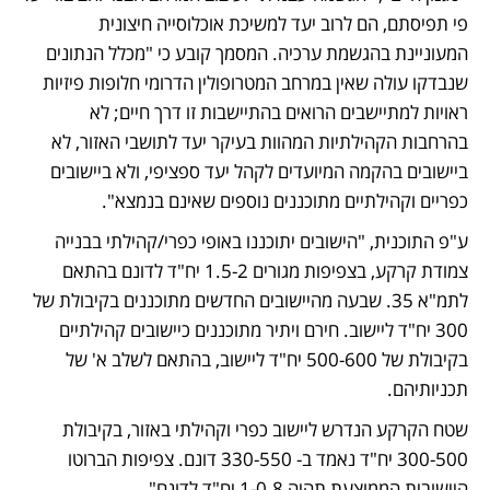
פי תפיסתם, הם לרוב יעד למשיכת אוכלוסייה חיצונית 
המעוניינת בהגשמת ערכיה. המסמך קובע כי "מכלל הנתונים 
שנבדקו עולה שאין במרחב המטרופולין הדרומי חלופות פיזיות 
ראויות למתיישבים הרואים בהתיישבות זו דרך חיים; לא 
בהרחבות הקהילתיות המהוות בעיקר יעד לתושבי האזור, לא 
ביישובים בהקמה המיועדים לקהל יעד ספציפי, ולא ביישובים 
כפריים וקהילתיים מתוכננים נוספים שאינם בנמצא". 
ע"פ התוכנית, "הישובים יתוכננו באופי כפרי/קהילתי בבנייה 
צמודת קרקע, בצפיפות מגורים 1.5-2 יח"ד לדונם בהתאם 
לתמ"א 35. שבעה מהיישובים החדשים מתוכננים בקיבולת של 
300 יח"ד ליישוב. חירם ויתיר מתוכננים כיישובים קהילתיים 
בקיבולת של 500-600 יח"ד ליישוב, בהתאם לשלב א' של 
תכניותיהם.
שטח הקרקע הנדרש ליישוב כפרי וקהילתי באזור, בקיבולת 
300-500 יח"ד נאמד ב- 330-550 דונם. צפיפות הברוטו 
היישובית הממוצעת תהיה 1-0.8 יח"ד לדונם". 