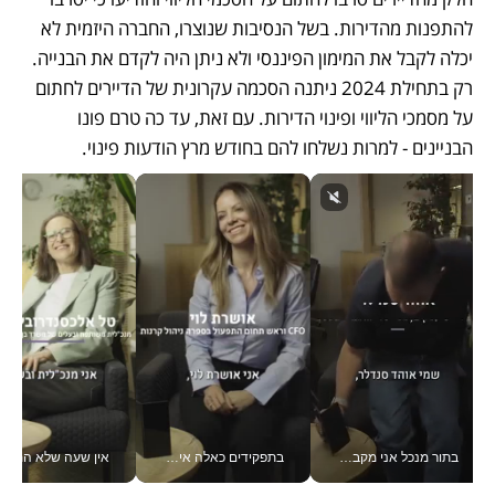
להתפנות מהדירות. בשל הנסיבות שנוצרו, החברה היזמית לא 
יכלה לקבל את המימון הפיננסי ולא ניתן היה לקדם את הבנייה. 
רק בתחילת 2024 ניתנה הסכמה עקרונית של הדיירים לחתום 
על מסמכי הליווי ופינוי הדירות. עם זאת, עד כה טרם פונו 
הבניינים - למרות נשלחו להם בחודש מרץ הודעות פינוי.
בתור מנכל אני מקבל מאות החלטות ביום, וה- Galaxy Z Fold8 Ultra עוזר לי לחתוך אותן מהר יותר_v
בתפקידים כאלה אי אפשר לחכות: אושרת לוי מניעה השקעות ענק מהטלפון_v
אין שעה שלא התעסקתי במשבר - טל אלכסנדרוביץ’ שגב מנהלת משברים