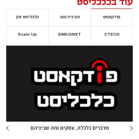
עוד בכלכליסט
פודקאסט
אנרגיה 360
כלכליסט טק
Scale Up
XIMUSNXT
CTECH
יסייה חדשה
נפתח בכרטיסייה חדשה
מדברים כלכלה, עסקים ומה שביניהם