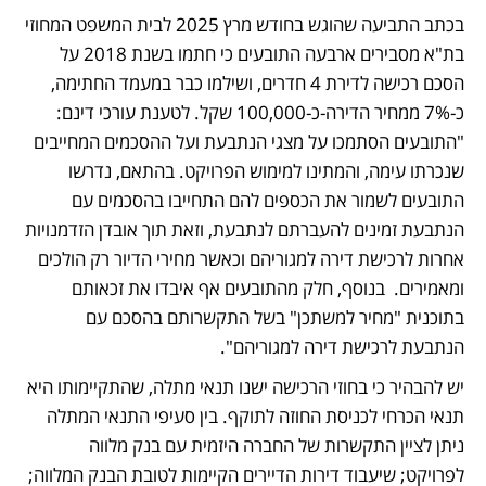
בכתב התביעה שהוגש בחודש מרץ 2025 לבית המשפט המחוזי 
בת"א מסבירים ארבעה התובעים כי חתמו בשנת 2018 על 
הסכם רכישה לדירת 4 חדרים, ושילמו כבר במעמד החתימה, 
כ-7% ממחיר הדירה-כ-100,000 שקל. לטענת עורכי דינם: 
"התובעים הסתמכו על מצגי הנתבעת ועל ההסכמים המחייבים 
שנכרתו עימה, והמתינו למימוש הפרויקט. בהתאם, נדרשו 
התובעים לשמור את הכספים להם התחייבו בהסכמים עם 
הנתבעת זמינים להעברתם לנתבעת, וזאת תוך אובדן הזדמנויות 
אחרות לרכישת דירה למגוריהם וכאשר מחירי הדיור רק הולכים 
ומאמירים.  בנוסף, חלק מהתובעים אף איבדו את זכאותם 
בתוכנית "מחיר למשתכן" בשל התקשרותם בהסכם עם 
הנתבעת לרכישת דירה למגוריהם". 
יש להבהיר כי בחוזי הרכישה ישנו תנאי מתלה, שהתקיימותו היא 
תנאי הכרחי לכניסת החוזה לתוקף. בין סעיפי התנאי המתלה 
ניתן לציין התקשרות של החברה היזמית עם בנק מלווה 
לפרויקט; שיעבוד דירות הדיירים הקיימות לטובת הבנק המלווה; 