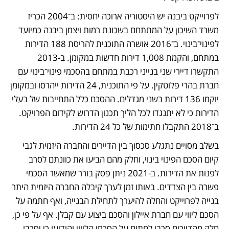
לפרוייקט ביבנה יש היסטוריה ארוכה יחסית: ב־2004 הכריז 
משרד השיכון על המתתחם בשכונת רמות ויצמן ביבנה כמיועד 
לפינוי־בינוי. ב־2016 אושרה התוכנית להריסת 188 הדירות 
במתחם, והקמת 1,008 דירות חדשות במקומן. ב-2013 
התקשרו דיירי שני בנייני רכבת במתחם בהסכמי פינוי־בינוי עם 
חברת בהרי פלוטקין. על פי התוכנית, 24 הדירות ייהרסו ובמקומן 
יוקמו 136 דירות בשני מגדלים. ההסכם כלל התחייבות של בעלי 
הדירות כי לא יתנגדו לכל הליך תכנון הדרוש לקידום הפרויקט. 
ב־2018 התקבלו חתימות של כל 24 הדירות. 
בשלב מסויים נתגלע סכסוך בין הדיירים והחברה היזמית לגבי 
קיום הסכם הפינוי בינוי, וחלק מהם הביעו את כוונתם לסרב 
לפנות את הדירות. ב-2021 ניתן פסק בורר שמאשר הסכמי 
פשרה בין הצדדים. באותו זמן לערך קיבלה החברה היזמית היתר 
בנייה לפרוייקט והחלה להיערך לתחילת הבנייה, ואף חתמה על 
הסכם ליווי עם חברת איילון והסכם ביצוע עם קבלן. אף על פי כן, 
חלק מהדיירים סרבו לחתום על הסכמי הליווי והודיעו כי יסרבו 