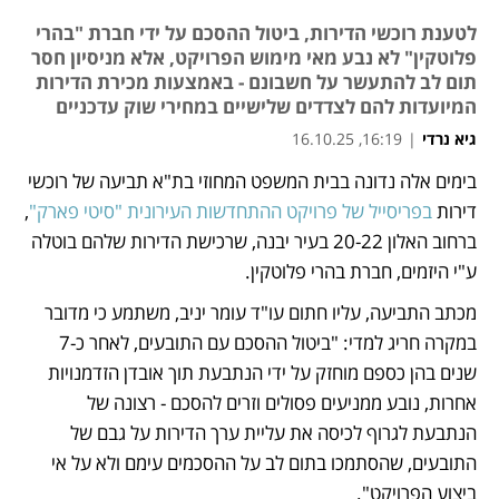
לטענת רוכשי הדירות, ביטול ההסכם על ידי חברת "בהרי
פלוטקין" לא נבע מאי מימוש הפרויקט, אלא מניסיון חסר
תום לב להתעשר על חשבונם - באמצעות מכירת הדירות
המיועדות להם לצדדים שלישיים במחירי שוק עדכניים
גיא נרדי
|
16:19, 16.10.25
בימים אלה נדונה בבית המשפט המחוזי בת"א תביעה של רוכשי 
נפתח בכרטיסייה חדשה
דירות 
בפריסייל של פרויקט ההתחדשות העירונית "סיטי פארק"
, 
ברחוב האלון 20-22 בעיר יבנה, שרכישת הדירות שלהם בוטלה 
ע"י היזמים, חברת בהרי פלוטקין. 
מכתב התביעה, עליו חתום עו"ד עומר יניב, משתמע כי מדובר 
במקרה חריג למדי: "ביטול ההסכם עם התובעים, לאחר כ-7 
שנים בהן כספם מוחזק על ידי הנתבעת תוך אובדן הזדמנויות 
אחרות, נובע ממניעים פסולים וזרים להסכם - רצונה של 
הנתבעת לגרוף לכיסה את עליית ערך הדירות על גבם של 
התובעים, שהסתמכו בתום לב על ההסכמים עימם ולא על אי 
ביצוע הפרויקט". 