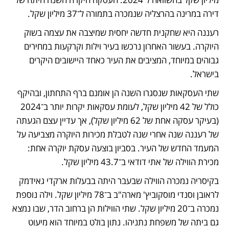
דירה במרינה בהרצליה שנמכרה בתמורה ל־37 מיליון שקל. 
רעננה היא שחקנית חדשה יחסית שמיצבה את עצמה בשוק 
היוקרה. בעשור האחרון נרכשו בעיר וילות וקרקעות במחירים 
גבוהים במיוחד, המציבים את העיר כאחד היישובים היקרים 
בישראל. 
שתי העסקאות שנסגרו השנה הן אומנם ברף התחתון, ובהיקף 
כולל של 42 מיליון שקל, לעומת עסקאות יקרות יותר ב־2024 
(בעיקר עסקה אחת של 62 מיליון שקל), אך עדיין עצם הגעתה 
של רעננה שנה אחרי שנה לטבלת מכירות היוקרה מצביעה על 
המעמד החדש של העיר. בסביון בוצעה עסקת יוקרה אחת: 
מכירת הווילה של אתי דודאי ב־43.7 מיליון שקל. 
בקיסריה נמכרה הווילה שבעבר היתה בבעלות ארקדי גאידמק 
לראובן וסנדי מוסקוביץ' מארה"ב ב־78 מיליון שקל. וילה נוספת 
נמכרה ב־20 מיליון שקל. שתי הווילות הן ברחוב הדר, שבו נמצא 
גם ביתה של משפחת נתניהו. נתון בולט במיוחד הוא מיעוט 