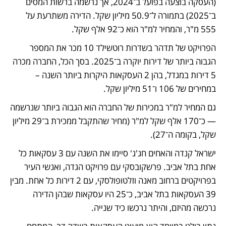
(העסקה בוצעה בפועל ב־2024, אך נרשמה ברשות המסים 
ב־2025) בתמורה ל־50.9 מיליון שקל. הדירה משתרעת על 
555 מ"ר, והמחיר למ"ר הוא כ־92 אלף שקל.  
הפרויקט של תדהר בשדרות רוטשילד 10 מכר את המספר 
הגבוה ביותר של דירות יוקרה ב־2025. בסך הכל, החברה מכרה 
5 דירות במגדל, בהן 2 העסקאות היקרות ביותר השנה – 
במחירים של 106 ו־51 מיליון שקל. 
גם המחיר למ"ר במכירות של החברה הוא הגבוה ביותר שנרשמה 
— כ־170 אלף שקל למ"ר (מחיר שהתקבל ממכירת ב־29 מיליון 
שקל, בקומה ה־27).  
ישראל קנדה והאחים חג'ג' סיימו את השנה עם 3 עסקאות כל 
אחת בתל אביב. פרשקובסקי עם פרויקט הגדה, ואנשי העיר 
בפרויקטים ברחוב מאנה וזלטופולסקי, עם 2 דירות כל אחת. מבין 
39 העסקאות בתל אביב, כ־25 היו עסקאות שבהן הדירה 
נרכשה מהיזם, והיתר נרכשו כיד שנייה. 