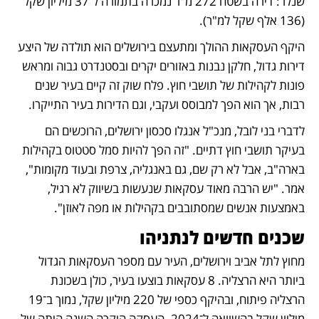
שנלר: דירה בשטח 272 מ"ר נמכרה בתמורה ל־37 מיליון שקל 
(136 אלף שקל למ"ר).   
היקף העסקאות ההולך ומתעצם בירושלים הוא תולדה של היצע 
דירות גדול, חלקן נבנות באזורים יקרים ובסטנדרט גבוה ומראש 
פונות לקהילות של תושבי חוץ. פלח שוק זה קיים בעיר שנים 
רבות, אך הוא הפך למבוסס ועקבי, וגם הדירות בעיר התייקרו. 
לדברי בני לובל, מנכ"ל אנגלו סכסון ירושלים, הרוכשים הם 
בעיקר תושבי חוץ דתיים. "זה הפך להיות סמל סטטוס בקהילות 
בארה"ב, אבל לא רק שם, גם באנגליה, צרפת ובעוד מקומות", 
אמר. "יש הרבה מאוד עסקאות שנעשות בשיווק לא רגיל, 
באמצעות אנשים שמסתובבים בקהילות או מפה לאוזן". 
שכנים חדשים לנתניהו
מחוץ לתל אביב וירושלים, העיר עם מספר העסקאות הגדול 
ביותר היא הרצליה. 8 עסקאות בוצעו בעיר, כולן בשכונת 
הרצליה פיתוח, ובהיקף כספי של 220 מיליון שקל, נמוך ב־19 
מיליון שקל בהשוואה ל־2024. העסקה היקרה השנה היתה של 