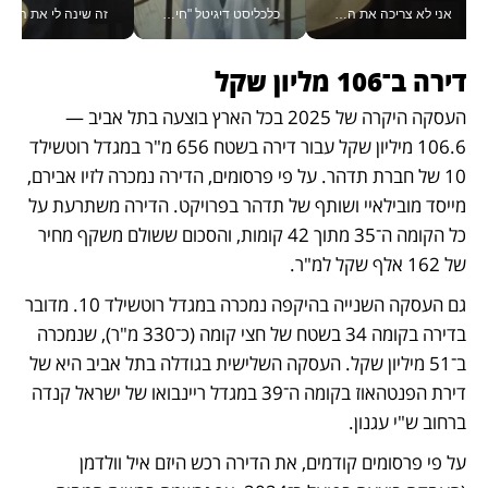
אני לא צריכה את המשרד: רונית שרעבי-חדד מנהלת ארגון של 30000 עובדים מכל מקום_v
כלכליסט דיגיטל "חינוך הוא המשימה של החיים שלי"_v
זה שינה לי את החיים: 
דירה ב־106 מליון שקל 
העסקה היקרה של 2025 בכל הארץ בוצעה בתל אביב — 
106.6 מיליון שקל עבור דירה בשטח 656 מ"ר במגדל רוטשילד 
10 של חברת תדהר. על פי פרסומים, הדירה נמכרה לזיו אבירם, 
מייסד מובילאיי ושותף של תדהר בפרויקט. הדירה משתרעת על 
כל הקומה ה־35 מתוך 42 קומות, והסכום ששולם משקף מחיר 
של 162 אלף שקל למ"ר. 
גם העסקה השנייה בהיקפה נמכרה במגדל רוטשילד 10. מדובר 
בדירה בקומה 34 בשטח של חצי קומה (כ־330 מ"ר), שנמכרה 
ב־51 מיליון שקל. העסקה השלישית בגודלה בתל אביב היא של 
דירת הפנטהאוז בקומה ה־39 במגדל ריינבואו של ישראל קנדה 
ברחוב ש"י עגנון. 
על פי פרסומים קודמים, את הדירה רכש היזם איל וולדמן 