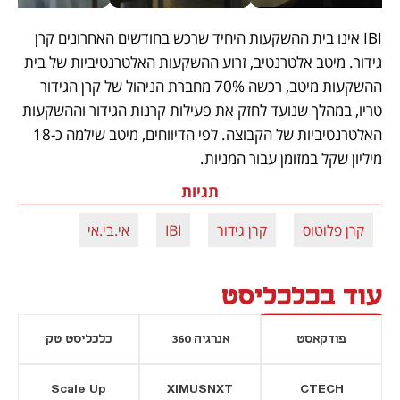
IBI אינו בית ההשקעות היחיד שרכש בחודשים האחרונים קרן 
גידור. מיטב אלטרנטיב, זרוע ההשקעות האלטרנטיביות של בית 
ההשקעות מיטב, רכשה 70% מחברת הניהול של קרן הגידור 
טריו, במהלך שנועד לחזק את פעילות קרנות הגידור וההשקעות 
האלטרנטיביות של הקבוצה. לפי הדיווחים, מיטב שילמה כ-18 
מיליון שקל במזומן עבור המניות.
תגיות
קרן פלוטוס
קרן גידור
IBI
אי.בי.אי
עוד בכלכליסט
פודקאסט
אנרגיה 360
כלכליסט טק
Scale Up
XIMUSNXT
CTECH