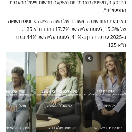
בהנפקות, חשיפה להזדמנויות השקעה חדשות וייעול המערכת 
התפעולית".
בארבעת החודשים הראשונים של השנה הציגה פרוטוס תשואה 
של 15.3%, לעומת עלייה של 17.7% במדד ת"א 125. 
ב-2025 עלתה הקרן ב-41%, לעומת עלייה של 44% במדד 
ת"א 125.
בתפקידים כאלה אי אפשר לחכות: אושרת לוי מניעה השקעות ענק מהטלפון_v
אין שעה שלא התעסקתי במשבר - טל אלכסנדרוביץ’ שגב מנהלת משברים תקשורתיים מכל מקום עם ה- Galaxy Z Fold8 Ultra שלה_v
חינוך הוא המש