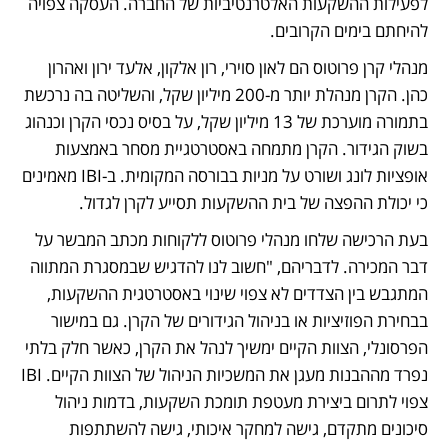
לפעילות ההשקעות האלטרנטיביות של החברה. העסקה צפויה 
להיחתם בימים הקרובים.
מנהלי קרן פרוטוס הם לאון סוירי, רון אלקון, אלעד ירון ואהרון 
כהן. הקרן מנהלת יותר מ-200 מיליון שקל, והשליטה בה נרכשת 
בתמורה מוערכת של 13 מיליון שקל, על בסיס נכסי הקרן וכנהוג 
בשוק הגידור. הקרן מתמחה באסטרטגיית מסחר באמצעות 
אופציות לונג ושורט על מניות בבורסה המקומית. ב-IBI מאמינים 
כי יכולת ההפצה של בית ההשקעות תסייע לקרן לגדול.
בעת הרכישה שלחו מנהלי פרוטוס ללקוחות מכתב המבשר על 
דבר המכירה. לדבריהם, "חשוב לנו להדגיש שבמסגרת המתווה 
המתגבש בין הצדדים לא צפוי שינוי באסטרטגית ההשקעות, 
בבחירת הפוזיציות או בניהול הגידורים של הקרן. גם במישור 
הפרסונלי, הצוות הקיים ימשיך לנהל את הקרן, כאשר חלק בלתי 
נפרד מההבנות מעגן את המשכיות הניהול של הצוות הקיים. IBI 
צפוי לתרום ביצירת מעטפת תומכת השקעות, בדמות ניהול 
סיכונים מתקדם, גישה למחקר איכותי, גישה להשתתפות 