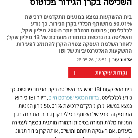
השליטה בקרן הגידור פלוטוס
בית ההשקעות נמצא במגעים מתקדמים לרכישת
50.01% מהשותף הכללי בקרן הגידור, כך נודע
לכלכליסט; פרוטוס מנהלת יותר מ-200 מיליון שקל,
והשליטה בה נרכשת בתמורה מוערכת של 13 מיליון שקל;
לאחר השלמת העסקה צפויה הקרן להתמזג לפעילות
ההשקעות האלטרנטיביות של IBI
אלמוג עזר
|
18:51, 28.05.26
+
נקודות עיקריות
בית ההשקעות IBI רוכש את השליטה בקרן הגידור פרוטוס, כך 
נפתח בכרטיסייה חדשה
נודע לכלכליסט. 
בדוח הכספי שפרסם היום
, דיווח IBI כי הוא 
נמצא במשא ומתן מתקדם לרכישת 50.01% מהון המניות 
המונפק והנפרע של השותף הכללי בקרן גידור. התמורה בגין 
המניות כוללת תמורה בסיסית ותמורה מותנית בכפוף לעמידה 
ביעדים. אם העסקה תיחתם ותושלם, אותה קרן גידור תמוזג 