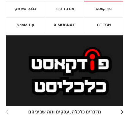
פודקאסט
אנרגיה 360
כלכליסט טק
Scale Up
XIMUSNXT
CTECH
יסייה חדשה
נפתח בכרטיסייה חדשה
מדברים כלכלה, עסקים ומה שביניהם