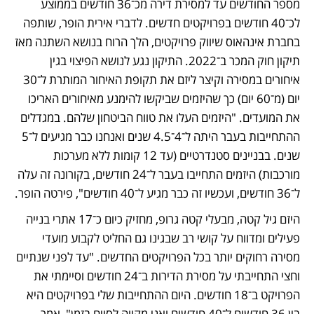
מספר החודשים עד למסירת דירה מכ־36 חודשים בממוצע 
לכ־40 חודשים בפרויקטים חדשים. לדברי אירית הופר, שותפה 
בחברת אינהאוס שיווק פרויקטים, הלך הרוח בנושא השתנה מאז 
תיקון חוק המכר ב־2022. התיקון נגע לנושא הפיצוי בגין 
איחורים במסירה וקיצר ליזם את תקופת האיחור המותרת ל־30 
יום (מ־60 יום) כך שהיזמים שביקשו להימנע מאיחורים האריכו 
את המועדים. "היזמים העלו את טווח הביטחון שלהם. במגדלים 
ההתחייבות בעבר היתה ל־4־4.5 שנים ואנחנו כבר מגיעים ל־5 
שנים. בבניינים סטנדרטיים (עד 12 קומות ללא מערכות 
מורכבות) היזמים התחייבו בעבר ל־24 חודשים, בקורונה זה עלה 
ל־36 חודשים, ועכשיו זה כבר מגיע ל־40 חודשים", פירטה הופר.
היזם גיל קטה, מבעלי קטה גרופ, מחזיק כיום כ־17 אתרי בנייה 
פעילים ומדווח על קושי רב שבגינו גם החליט לקבוע מועדי 
מסירה רחוקים יותר בכל הפרויקטים החדשים. "עד לפני שנתיים 
וחצי התחייבתי על מסירת הדירות ב־24 חודשים וסיימתי את 
הפרויקט ב־18 חודשים. היום ההתחייבות שלי בפרויקטים היא 
בין 36 חודשים ל־40 חודשים ואני מקווה לסיים בזמן", אמר. 