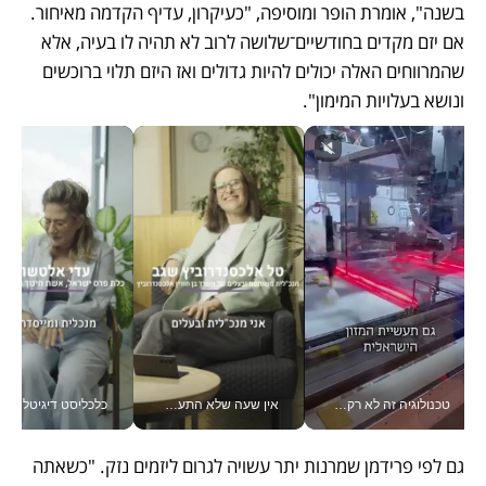
בשנה", אומרת הופר ומוסיפה, "כעיקרון, עדיף הקדמה מאיחור. 
אם יזם מקדים בחודשיים־שלושה לרוב לא תהיה לו בעיה, אלא 
שהמרווחים האלה יכולים להיות גדולים ואז היזם תלוי ברוכשים 
ונושא בעלויות המימון".
טכנולוגיה זה לא רק בהייטק: גם תעשיית המזון הישראלית מאמצת כלי AI, אוטומציה וניתוח דאטה בזמן אמת
אין שעה שלא התעסקתי במשבר - טל אלכסנדרוביץ’ שגב מנהלת משברים תקשורתיים מכל מקום עם ה- Galaxy Z Fold8 Ultra שלה_v
כלכליסט דיגיטל
גם לפי פרידמן שמרנות יתר עשויה לגרום ליזמים נזק. "כשאתה 