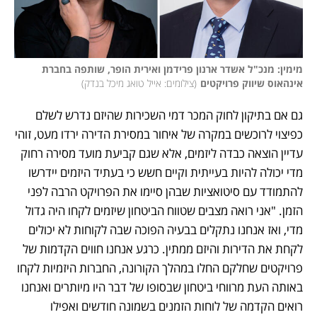
מימין: מנכ"ל אשדר ארנון פרידמן ואירית הופר, שותפה בחברת 
אינהאוס שיווק פרויקטים
(
צילומים: אייל טואג מיכל בנדק
)
גם אם בתיקון לחוק המכר דמי השכירות שהיזם נדרש לשלם 
כפיצוי לרוכשים במקרה של איחור במסירת הדירה ירדו מעט, זוהי 
עדיין הוצאה כבדה ליזמים, אלא שגם קביעת מועד מסירה רחוק 
מדי יכולה להיות בעייתית וקיים חשש כי בעתיד היזמים יידרשו 
להתמודד עם סיטואציות שבהן סיימו את הפרויקט הרבה לפני 
הזמן. "אני רואה מצבים שטווח הביטחון שיזמים לקחו היה גדול 
מדי, ואז אנחנו נתקלים בבעיה הפוכה שבה לקוחות לא יכולים 
לקחת את הדירות והיזם ממתין. כרגע אנחנו חווים הקדמות של 
פרויקטים שחלקם החלו במהלך הקורונה, החברות היזמיות לקחו 
באותה העת מרווחי ביטחון שבסופו של דבר היו מיותרים ואנחנו 
רואים הקדמה של לוחות הזמנים בשמונה חודשים ואפילו 