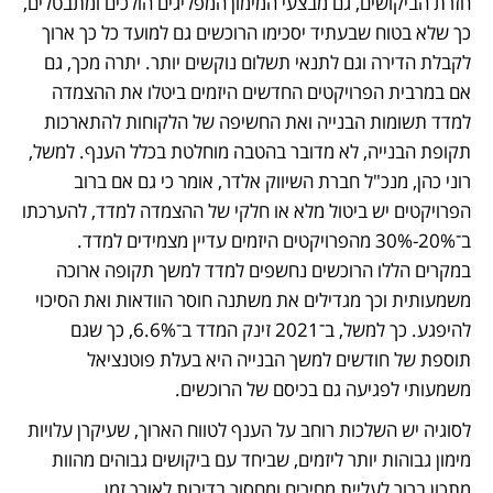
חזרת הביקושים, גם מבצעי המימון המפליגים הולכים ומתבטלים, 
כך שלא בטוח שבעתיד יסכימו הרוכשים גם למועד כל כך ארוך 
לקבלת הדירה וגם לתנאי תשלום נוקשים יותר. יתרה מכך, גם 
אם במרבית הפרויקטים החדשים היזמים ביטלו את ההצמדה 
למדד תשומות הבנייה ואת החשיפה של הלקוחות להתארכות 
תקופת הבנייה, לא מדובר בהטבה מוחלטת בכלל הענף. למשל, 
רוני כהן, מנכ"ל חברת השיווק אלדר, אומר כי גם אם ברוב 
הפרויקטים יש ביטול מלא או חלקי של ההצמדה למדד, להערכתו 
ב־20%-30% מהפרויקטים היזמים עדיין מצמידים למדד. 
במקרים הללו הרוכשים נחשפים למדד למשך תקופה ארוכה 
משמעותית וכך מגדילים את משתנה חוסר הוודאות ואת הסיכוי 
להיפגע. כך למשל, ב־2021 זינק המדד ב־6.6%, כך שגם 
תוספת של חודשים למשך הבנייה היא בעלת פוטנציאל 
משמעותי לפגיעה גם בכיסם של הרוכשים. 
לסוגיה יש השלכות רוחב על הענף לטווח הארוך, שעיקרן עלויות 
מימון גבוהות יותר ליזמים, שביחד עם ביקושים גבוהים מהוות 
מתכון ברור לעליית מחירים ומחסור בדירות לאורך זמן.