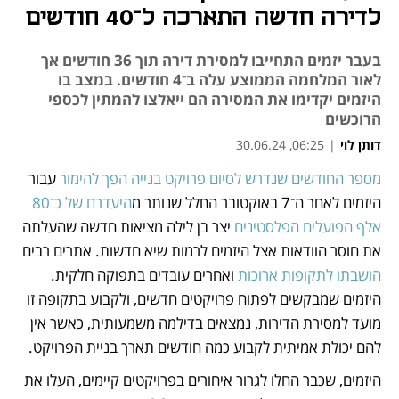
לדירה חדשה התארכה ל־40 חודשים
בעבר יזמים התחייבו למסירת דירה תוך 36 חודשים אך
לאור המלחמה הממוצע עלה ב־4 חודשים. במצב בו
היזמים יקדימו את המסירה הם ייאלצו להמתין לכספי
הרוכשים
דותן לוי
|
06:25, 30.06.24
מספר החודשים שנדרש לסיום פרויקט בנייה הפך להימור
 עבור 
נפתח בכרטיסייה חדשה
נפתח בכרטיסייה חדשה
נפתח בכרטיסייה חדשה
היזמים לאחר ה־7 באוקטובר החלל שנותר מ
היעדרם של כ־80 
אלף הפועלים הפלסטינים
 יצר בן לילה מציאות חדשה שהעלתה 
את חוסר הוודאות אצל היזמים לרמות שיא חדשות. אתרים רבים 
הושבתו לתקופות ארוכות 
ואחרים עובדים בתפוקה חלקית. 
היזמים שמבקשים לפתוח פרויקטים חדשים, ולקבוע בתקופה זו 
מועד למסירת הדירות, נמצאים בדילמה משמעותית, כאשר אין 
להם יכולת אמיתית לקבוע כמה חודשים תארך בניית הפרויקט.
היזמים, שכבר החלו לגרור איחורים בפרויקטים קיימים, העלו את 