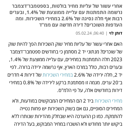
אחרי עשור של עליות מחיר בולטות, בספטמבר־דצמבר
נרשמה התמתנות עם עלייה ממוצעת של 1.4%, ובערים
רבות אף חלה נסיגה של 2.6% במחירי השכירות. ומה
העדפות השוכרים? דירה חדשה עם ממ"ד
דותן לוי
|
06:40, 05.02.24
האם אחרי עשור של עליות מחיר שוק השכירות הפך להיות שוק 
נפתח בכרטיסייה חדשה
נפתח בכרטיסייה חדשה
של שוכרים? מנתוני יד 2 מסתמן כי בחודשים ספטמבר־דצמבר 
2023 חלה התמתנות במחירים, עם עלייה ממוצעת של 1.4%, 
ובערים רבות, כולל במרכז הארץ, אף נרשמה ירידה ברורה. לפי 
יד 2, חלה ירידה של 2.6% 
במחירי השכירות
 של דירות 4 חדרים 
ב־20 ערים. מגמה זו מסתמנת ברקע לירידה של 0.8% במחירי 
דירות בחודשים אלה, על פי הלמ"ס.   
מחירי השכירות
 ביד 2 הם המחירים המבוקשים במודעות, ולא 
המחירים הסופיים, גם אם בשוק השכירות יש פחות נטייה 
להתמקח. כמו כן ההערכה היא שבחלק מהדירות שנותרו ללא 
ביקוש יותר מחודש ולא הושכרו במחיר המבוקש, בעל הדירה 