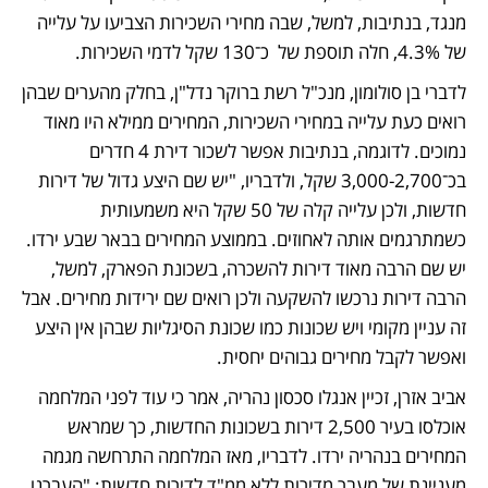
מנגד, בנתיבות, למשל, שבה מחירי השכירות הצביעו על עלייה 
של 4.3%, חלה תוספת של  כ־130 שקל לדמי השכירות.  
לדברי בן סולומון, מנכ"ל רשת ברוקר נדל"ן, בחלק מהערים שבהן 
רואים כעת עלייה במחירי השכירות, המחירים ממילא היו מאוד 
נמוכים. לדוגמה, בנתיבות אפשר לשכור דירת 4 חדרים 
בכ־3,000-2,700 שקל, ולדבריו, "יש שם היצע גדול של דירות 
חדשות, ולכן עלייה קלה של 50 שקל היא משמעותית 
כשמתרגמים אותה לאחוזים. בממוצע המחירים בבאר שבע ירדו. 
יש שם הרבה מאוד דירות להשכרה, בשכונת הפארק, למשל, 
הרבה דירות נרכשו להשקעה ולכן רואים שם ירידות מחירים. אבל 
זה עניין מקומי ויש שכונות כמו שכונת הסיגליות שבהן אין היצע 
ואפשר לקבל מחירים גבוהים יחסית. 
אביב אזרן, זכיין אנגלו סכסון נהריה, אמר כי עוד לפני המלחמה 
אוכלסו בעיר 2,500 דירות בשכונות החדשות, כך שמראש 
המחירים בנהריה ירדו. לדבריו, מאז המלחמה התרחשה מגמה 
מעניינת של מעבר מדירות ללא ממ"ד לדירות חדשות: "העברנו 