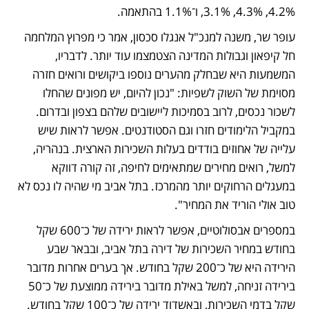
4.2%, 4.3%, 3.1%, ו־1.1% בהתאמה. 
עופר שר, משנה למנכ"ל אנגלו סכסון, אמר כי מפרוץ המלחמה 
חל קיפאון וגבולות המדינה הצטמצמו עוד יותר. לדבריו, 
המשמעות היא שבחלק מהערים נוספו ביקושים ורואים חזרה 
מסוימת של השוק לשפיות: "נכון להיום, יש מפונים שהחלו 
לשכור נכסים, לרוב בסמיכות ליישובים שלהם בצפון ובדרום. 
במקביל הלימודים חזרו וגם הסטודנטים. אפשר לראות שיש 
עלייה של אחוזים בודדים בעלות השכירות הארצית. בנהריה, 
למשל, רואים מחירים שמתאימים לחיפה, זה קורה דווקא 
במעגלים הרחוקים יותר מהמרכז. בתל אביב מי שהיה לו נכס לא 
טוב אולי הוריד את המחיר". 
במספרים אבסולוטיים, אפשר לראות ירידה של כ־600 שקל 
בחודש במחיר השכירות של דירה בתל אביב, ובבאר שבע 
הירידה היא של כ־200 שקל בחודש. אך בערים אחרות מדובר 
בירידה זניחה, למשל באילת מדובר בירידה ממוצעת של כ־50 
שקל בדמי השכירות, ובאשדוד ירידה של כ־100 שקל בחודש. 