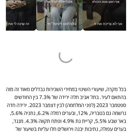
אני לא צריכה את המשרד: רונית שרעבי-חדד מנהלת ארגון של 30000 עובדים מכל מקום_v
כלכליסט דיגיטל "חינוך הוא המשימה של החיים שלי"_v
זה שינה לי את החיים: 
בכל מקרה, שיעורי השינוי במחירי השכירות נבדלים מאוד זה מזה 
בהתאם לעיר. בתל אביב חלה ירידה של 7.3% בין החודשים 
ספטמבר 2023 (לפני המלחמה) לבין דצמבר 2023. ירידה חדה 
נרשמה גם בטבריה, 12%, ובערים רמלה 6.2%, נתניה 5.6%, 
באר שבע 5.5%, קריית גת 4.9% ופתח תקווה 4.3%. מנגד, 
בערים עפולה, נתיבות יבנה וירושלים חלו עליות בשיעור של 