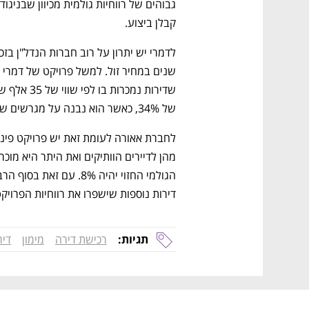
CTech – the
הבית של ההייטק הישראלי
קבלן ביצוע. 
של 34%, כאשר הוא נבנה על מגרשים שהחברה רכשה ב־2015.
דירות נוספות שישפרו את רווחיות הפרויקט
תגיות:
רכישת דירה
מימון
די