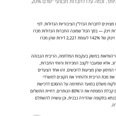
שרשמו גם את הרווחיות הגבוהה ביותר. וכמה עלו לחברות מבצעי "שלם 20%
תשעת החודשים הראשונים של 2024 היו מצוינים לחברות הנדל"ן הציבוריות הגדולות. לפי 
הדו"חות הכספיים שלהן, קצב מכירת הדירות זינק — בסך הכול שמונה החברות הגדולות מכרו 
מינואר ועד ספטמבר השנה 5,374 דירות, זינוק של 142% לעומת 2,221 דירות שהן מכרו 
הנתונים האלה מרשימים במיוחד לנוכח אי־הוודאות במשק בעקבות המלחמה, הריבית הגבוהה 
על המשכנתאות, ושרשרת של הורדות דירוג. אלא שמעבר לקצב המכירות ורווחי החברות, 
הדו"חות מספקים גם הצצה לעלות מבצעי המימון שהן מציעות לרוכשים. זהו אחד הצעדים 
הבולטים שהחברות עשו השנה, כדי לרכך את מכת הריבית ולהחזיר את הקונים למשרדי 
המכירות. מדובר במבצעים שבהם לרוב הלקוח משלם במועד החתימה על ההסכם לרכישת 
דירה 20% מהמחיר ולעתים פחות, ורק עם קבלת המפתח את ה־80% הנותרים. דחיית התשלום 
נוחה מכיוון שהיא חוסכת את עלויות המשכנתא בתקופה שהדירה נבנית, וכן עשויה להשתלם 
ה. 