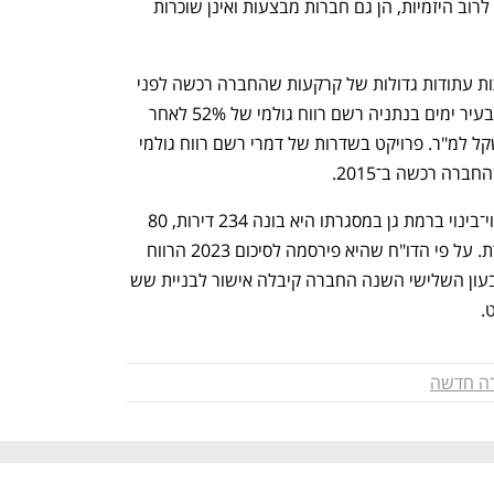
ענף במתח גבוה
מדברים כלכלה, עסקים ומה שב
גבוהים של רווחיות גולמית מכיוון שבניגוד לרוב היזמיות, הן גם חברות מבצעות ואינן שוכרות 
לדמרי יש יתרון על רוב חברות הנדל"ן בזכות עתודות גדולות של קרקעות שהחברה רכשה לפני 
שנים במחיר זול. למשל פרויקט של דמרי בעיר ימים בנתניה רשם רווח גולמי של 52% לאחר 
שדירות נמכרות בו לפי שווי של 35 אלף שקל למ"ר. פרויקט בשדרות של דמרי רשם רווח גולמי 
לחברת אאורה לעומת זאת יש פרויקט פינוי־בינוי ברמת גן במסגרתו היא בונה 234 דירות, 80 
מהן לדיירים הוותיקים ואת היתר היא מוכרת. על פי הדו"ח שהיא פירסמה לסיכום 2023 הרווח 
הגולמי החזוי יהיה 8%. עם זאת בסוף הרבעון השלישי השנה החברה קיבלה אישור לבניית שש 
.
רה חדשה