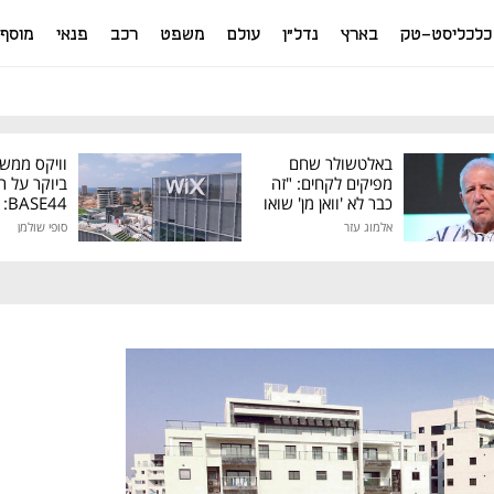
כלכליסט-טק
בארץ
נדל"ן
עולם
משפט
רכב
פנאי
מוסף
באלטשולר שחם
וויקס ממש
מפיקים לקחים: "זה
ביוקר על ר
כבר לא 'וואן מן' שואו
44
של גילעד"
אלמוג עזר
סופי שולמן
מיליון דולר