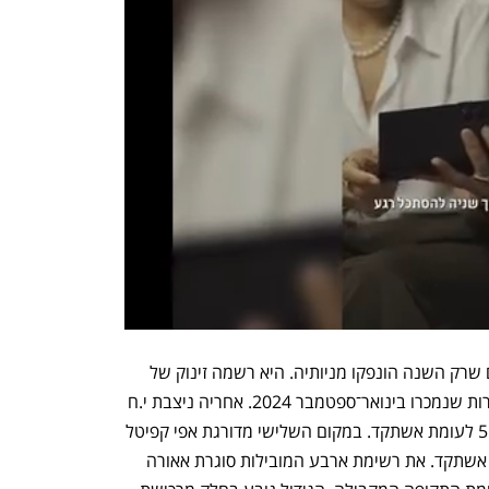
את המכירות הובילה חברת עמרם אברהם שרק השנה הונפקו מניותיה. היא רשמה זינוק של 
295% במכירות מ־375 דירות ל־1,482 דירות שנמכרו בינואר־ספטמבר 2024. אחריה ניצבת י.ח 
דמרי שמכרה 813 דירות, עלייה של כ־51% לעומת אשתקד. במקום השלישי מדורגת אפי קפיטל 
עם 731 דירות, זינוק של 365.6% לעומת אשתקד. את רשימת ארבע המובילות סוגרת אאורה 