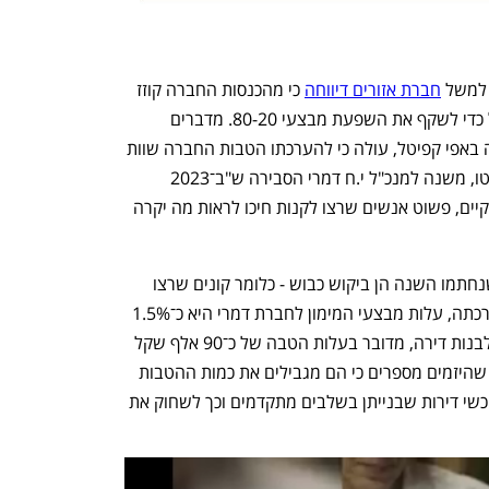
 למשל 
חברת אזורים דיווחה
 כי מהכנסות החברה קוזז 
בתקופת הדו"ח סכום של כ־10 מיליון שקל כדי לשקף את השפעת מבצעי 80-20. מדברים 
שאמר לכלכליסט אפי שקדי, בעל השליטה באפי קפיטל, עולה כי להערכתו הטבות החברה שוות 
כ־100 אלף שקל ממחיר דירה. נורית טואיטו, משנה למנכ"ל י.ח דמרי הסבירה ש"ב־2023 
הרכישות נעצרו, אך לא הביקוש. הביקוש קיים, פשוט אנשים שרצו לקנות חיכו לראות מה יקרה 
מכאן אפשר להעריך שחלק מהעסקאות שנחתמו השנה הן ביקוש כבוש - כלומר קונים שרצו 
לקנות עוד קודם, וחזרו לשוק השנה. להערכתה, עלות מבצעי המימון לחברת דמרי היא כ־1.5% 
משווי דירה לשנה. אם לוקח שלוש שנים לבנות דירה, מדובר בעלות הטבה של כ־90 אלף שקל 
לדירה ששווה שלושה מיליון שקלים. אלא שהיזמים מספרים כי הם מגבילים את כמות ההטבות 
מהסוג הזה ומשתדלים להציען בעיקר לרוכשי דירות שבנייתן בשלבים מתקדמים וכך לשחוק את 