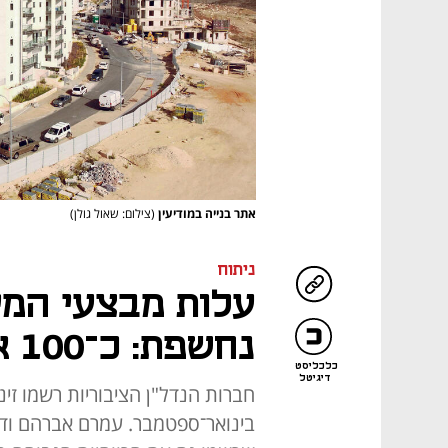
אתר בנייה במודיעין
(צילום: שאול גולן)
ניתוח
עלות מבצעי המימ
נחשפת: כ־100 אלף שקל לדירה
כלכליסט
דיגיטל
בינואר־ספטמבר. עמרם אברהם ודמר