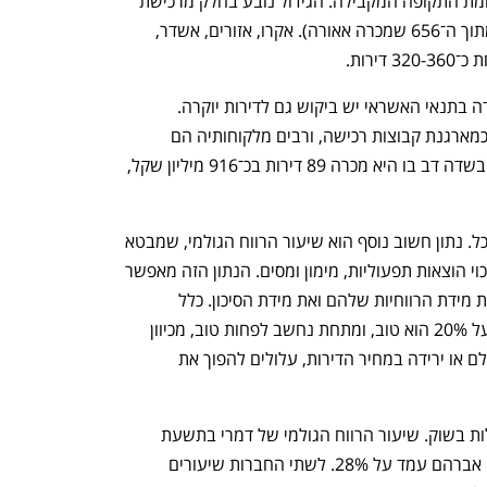
שמכרה 656 דירות, עלייה של כ־96% לעומת התקופה המקבילה. הגידול נובע בחלק מרכישת 
חברת הבנייה היזמית מגידו (180 דירות מתוך ה־656 שמכרה אאורה). אקרו, אזורים, אשדר, 
רות. 
נתוני ישראל קנדה מעידים כי חרף ההכבדה בתנאי האשראי יש ביקוש גם לדירות יוקרה. 
החברה אינה יזמית קלאסית, אלא פועלת כמארגנת קבוצות רכישה, ורבים מלקוחותיה הם 
משקיעים. פרויקט הדגל שלה השנה הוא בשדה דב בו היא מכרה 89 דירות בכ־916 מיליון שקל, 
קצב המכירות חשוב מאוד אך אינו חזות הכל. נתון חשוב נוסף הוא שיעור הרווח הגולמי, שמבטא 
את הרווחיות הבסיסית של פרויקט לפני ניכוי הוצאות תפעוליות, מימון ומסים. הנתון הזה מאפשר 
להשוות בין פרויקטים, הוא מסייע להבין את מידת הרווחיות שלהם ואת מידת הסיכון. כלל 
נפתח בכרטיסייה חדשה
נפתח בכרטיסייה חדשה
האצבע הוא שפרויקט עם רווח גולמי שמעל 20% הוא טוב, ומתחת נחשב לפחות טוב, מכיוון 
שכל שינוי לרעה, כמו התייקרות חומרי הגלם או ירידה במחיר הדירות, עלולים להפוך את 
גם בנתון הזה, דמרי ועמרם אברהם מובילות בשוק. שיעור הרווח הגולמי של דמרי בתשעת 
החודשים עומד על כ־39%, וזה של עמרם אברהם עמד על 28%. לשתי החברות שיעורים 