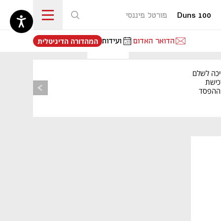
Duns 100
פורטל פיננסי
נפתח בכרטיסייה חדשה
הדואר האדום
ועידות
המהדורה הדיגיטלית
יכה לשלם
כישת
BASE: ההפסד
הרבעוני זינק ל-76