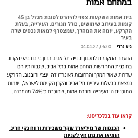
במתחם אמות
בית אמות השקעות צפוי להיהרס לטובת מגדל בן 45
קומות בעירוב שימושים, כולל מגורים. העירייה, בעלת
הקרקע, יזמה את המהלך, שמצטרף למאות נכסים שלה
בעיר
גיא נרדי
|
06:00, 04.04.22
הוועדה המקומית לתכנון ובנייה תל אביב תדון ביום רביעי הקרוב 
נפתח בכרטיסייה חדשה
נפתח בכרטיסייה חדשה
נפתח בכרטיסייה חדשה
בתוכנית התחדשות מתחם אמות בתל אביב, שגבולותיו הם 
שדרות שאול המלך והרחובות לאונרדו דה וינצ'י ודובנוב. הקרקע 
נמצאת בבעלות עיריית תל אביב והקרן הקיימת לישראל, ויוזמות 
התוכנית הן העירייה וחברת אמות, שחוכרת כ־74% מהמבנה.
קראו עוד בכלכליסט:
הכנסות של מיליארד שקל משכירות ורווח נקי חריג 
הוציאו את נתן חץ לקניות