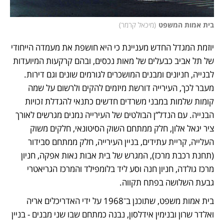
בית אמות המשפט
(
מיכאל קרמר
)
יוזמת המגדל החדש מעניינת כי היא חושפת את מעמדה הייחודי 
של תל אביב כבעלים של מאות נכסים, ובהם קרקעות המיועדות 
לבנייה, חניונים ומבנים המושכרים לגורמים שונים וגם דירות. 
מעבר לכך, העירייה דורשת מיזמים להקים ולרשום על שמה 
קומות שלמות במבני משרדים חדשים כתנאי להגדלת זכויות 
הבנייה. עם הנדל”ן הבולטים של העירייה נמנים מגרשים לאורך 
ציר יגאל אלון, חלק ממתחם השוק הסיטונאי, חלקים משוק 
העלייה, קריית עתידים, בניין העירייה, חלק ממתחם סבידור 
(תחנת רכבת מרכז), המגרש של בית אבות נאות אפקה, חניון 
מרכז גולדה, חניון חנה וסע ליד בלומפילד והמרכז הגריאטרי 
גבעת השלושה בפתח תקווה.
בית אמות משפט, שתוכנן ב־1968 על ידי האדריכלים אריה 
ואלדר שרון ובנימין אידלסון, נבנה כמתחם שבו שני מבנים - בניין 