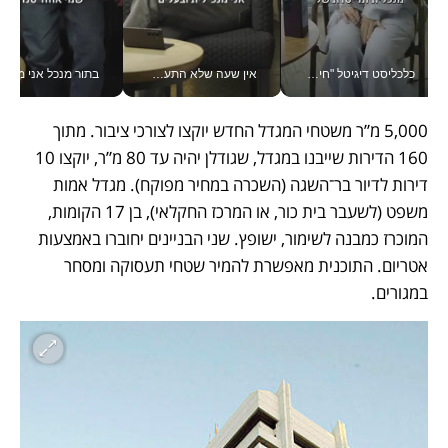
כלכליסט דיגיטל "חינוך הוא המשימה של החיים שלי"_v
אין שעה שלא התעסקתי במשבר - טל אלכסנדרוביץ’ שגב מנהלת משברים תקשורתיים מכל מקום עם ה- Galaxy Z Fold8 Ultra שלה_v
בתור מנכל אני מקבל מאות הח
5,000 מ”ר משטחי המגדל החדש יוקצו לצורכי ציבור. מתוך 
160 הדירות שייבנו במגדל, שגודלן יהיה עד 80 מ”ר, יוקצו 10 
דירות לדיור בר־השגה (השכרה במחיר מפוקח). מגדל אמות 
משפט (לשעבר בית כור, או המרכז החקלאי), בן 17 הקומות, 
המוכרז כמבנה לשימור, ישופץ. שני הבניינים יחוברו באמצעות 
אטריום. התוכנית מאפשרת להמיר שטחי תעסוקה ומסחר 
במגורים. 