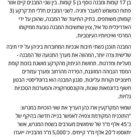
בן 17 קומות ומבנה נוסף בן 5 קומות. בין שני המבנים קיים אזור 
פתוח המשמש למעבר וחניה. לשני המבנים חללי תת־קרקע (3 
קומות) משותפים. בתיק התיעוד של המבנה, שהוכן על ידי 
האדריכלית טל איל, צוין שחשיבות המבנה נובעת ממיקומו 
המרכזי ואיכויותיו העיצוביות. 
המבנה תוכנן כשתי תיבות אנכיות המחוברות ביניהן על ידי תיבה 
שלישית צרה יותר, המהווה את מערך התנועה של המבנה - 
מעליות ומדרגות. תחושת הניתוק מהקרקע מושגת בזכות קומת 
המסד הגבוהה המזוגגת, הפרדה מהרחוב ומערך עמודים 
חיצוניים וקורות עליונות. סגנון המבנה הוא ברוטליסטי: הבטון 
חשוף בדוגמאות שונות, והקונסטרוקציה והמערכות הטכניות 
גלויות. 
שמאי המקרקעין ארז כהן העריך את שווי הזכויות במגרש: 
"התוכנית המקודמת צפויה לאפשר בנייה חדשה בהיקף של 
כ־45 אלף מ"ר של שימושים מעורבים בשטח המגרש, אשר 
יתווספו ל־20 אלף מ"ר קיימים. כ־5,000 מ"ר מהבנייה ייועדו 