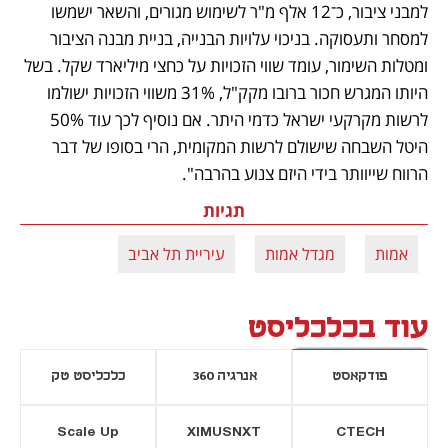
למבני ציבור, כ־12 אלף מ"ר לשימוש מגורים, והשאר ישמשו 
למסחר ותעסוקה. בניכוי עלויות הבנייה, בניית מבנה הציבור 
ומטלות השימור, עומד שווי הזכויות על כחצי מיליארד שקל. בשל 
היותו המגרש חכור ברובו מקק"ל, 31% משווי הזכויות ישולמו 
לרשות מקרקעי ישראל כדמי היתר. אם נוסיף לכך עוד 50% 
היטל השבחה שישולם לרשות המקומית, הרי בסופו של דבר 
הרווח שייוותר בידי היזם צנוע בהרבה".
תגיות
אמות
מגדל אמות
עיריית תל אביב
עוד בכלכליסט
פודקאסט
אנרגיה 360
כלכליסט טק
Scale Up
XIMUSNXT
CTECH