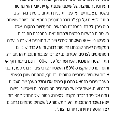
העירונית המואצת של שיכוני שכונת קריית יובל הוא מחסור 
בשטחים ציבוריים. על פניו, תוכנית מתחם כרמית  נועדה, בין 
היתר, לפצות על כך: "מדובר בתוכנית המתאימה  ביותר שאותה  
היה ניתן  לקדם, במסגרת התנאים והבעלויות במקום. אלה 
בשטחים בבעלות פרטית ולמרות זאת, במסגרת התוכנית 
הופרשו כ- 80% משטחה לצרכי ציבור. התוכנית אושרה בוועדה 
המקומית לאחר שנבחנו חלופות רבות, והיא עברה שינויים 
המותאמים לצרכים העירוניים, לצורכי הציבור ותוכנית התחבורה. 
מתוך שטח התוכנית הפרושה על פני  כ-100 דונם בייעוד חקלאי 
ומוסד פרטי, הוקצו כ-80% מהשטח לצרכי ציבור: בתי ספר, מבני 
ציבור ושטחים ציבוריים פתוחים. בנוסף, המתחם שוכן בפאתי 
מעבר ציבורי הנמצא בתכנון בימים אלו וכולל מערך של מעליות 
ודרגנועים, אשר יפצו על הפערים הטופוגרפיים ויאפשרו גישה 
נוחה אל ציר הרכבת הקלה. לסיכום: בסופו של התהליך הציבור 
ייצא נשכר מהתוכנית והעיר תשמור על שטחים פתוחים נרחבים 
לצד הוספת יחידות דיור נחוצות".