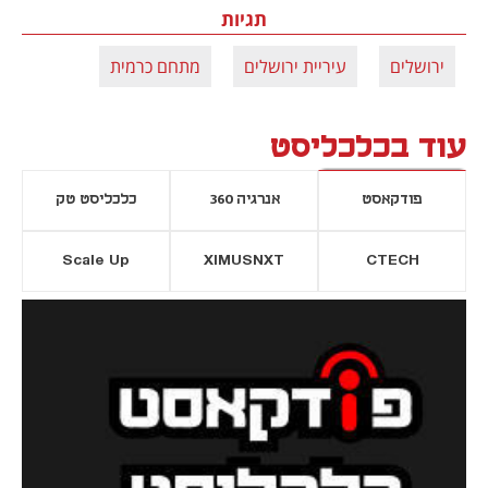
תגיות
ירושלים
עיריית ירושלים
מתחם כרמית
עוד בכלכליסט
פודקאסט
אנרגיה 360
כלכליסט טק
Scale Up
XIMUSNXT
CTECH
יסייה חדשה
נפתח בכרטיסייה חדשה