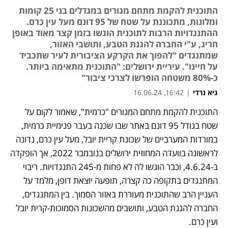
התוכנית להקמת מתחם מגורים במגדלים בני 25 קומות
ומלונות, מתכוננת על שטח של 95 דונם מעל עין כרם.
ההתנגדויות הרבות לתוכנית הוגשו בזמן קצר מאוד באופן
חריג, ע"י החברה להגנת הטבע, ותושבי האזור,
שמתנגדים "להפוך את הקרקע הציבורית לעיר שתכביד
על חיינו". עיריית ירושלים: "התוכנית מתאימה ביותר.
כ-80% משטחה הופרשו לצרכי ציבור"
גיא נרדי
|
16:42, 16.06.24
התוכנית להקמת מתחם המגורים "כרמית", שאמור לקום על 
שטח בגודל 95 דונם באתר שבו שכנה בעבר פנימיית כרמית, 
במורדות המערביים של שכונת קריית יובל, מעל עין כרם, נדונה 
לראשונה בוועדה המחוזית ירושלים בנובמבר 2022, אך הופקדה 
ב-4.6.24, וכבר הוגשו לה לא פחות מ-245 התנגדויות. ריבוי 
המתנגדים בתקופה כה קצרה, תופעה יוצאת דופן, מלמד על 
העניין הרב שהתוכנית מעוררת באזור הסמוך. בין המתנגדים, 
החברה להגנת הטבע, ותושבים מהשכונות הסמוכות-קרית יובל 
ועין כרם.