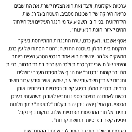
ערכיות אקולוגית, ולצד זאת הוא מצליח לשרת את התושבים 
כריאה הירוקה של השכונות מסביב. השטח בעל רגישות 
הידרולוגית ובנייה בו תשפיע על מי הנגר העיליים ועל חילחול 
המים לאזורי הזנת המעיינות". 
אסף אשכנזי, מעין כרם, שלח התנגדות המתייחסת בעיקר 
להקמת בית המלון בשכונה החדשה: "הנוף הפתוח של עין כרם, 
המשקיף אל הרי ירושלים הוא אחד מנכסי הטבע היפים ביותר 
והיחיד של תושבי דרך כרמית ולכל העוברים במורד הרחוב. בניית 
מלון רב קומות "תגנוב" את הנוף של מפתח מערב ירושלים 
ותגרום לאובדן משמעותי של אור, שמש, אוויר וטבע עבור תושבי 
כרמית. תכנית המלון תפגע קשות בפרטיות בדירותינו אותן 
רכשנו לאחרונה במיטב כספינו ותביא לאובדן משמעותי בערכן 
הכספי. מן המלון יהיה ניתן יהיה בקלות "לתצפת" לתוך חלונות 
בתינו ואל תוך המרפסות הפרטיות שלנו. במקום נוף נקבל 
פגיעה קשה בפרטיות ותחושת קדרות". 
בעיריית ירושלים מודעים היטב לכך שמחיר ההתחדשות 