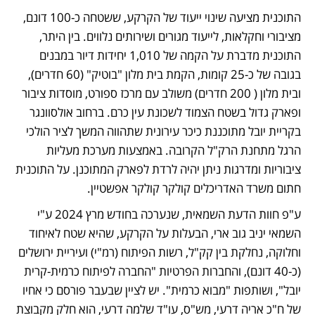
התוכנית מציעה שינוי ייעוד של הקרקע, ששטחה כ-100 דונם, 
מציבורי וחקלאות, לייעוד מגורים ושירותים נלווים. בין היתר, 
התוכנית מדברת על הקמה של 1,010 יחידות דיור במבנים 
בגובה של כ-25 קומות, הקמת בית מלון "בוטיק" (60 חדרים), 
ובית מלון ( 200 חדרים) משולב עם מרכז ספורט, מוסדות ציבור 
ופארק גדול בשטח הצמוד לשכונת עין כרם. ברחוב אולסוונגר 
בקריית יובל מתוכננת כיכר עירונית שתהווה המשך לציר הולכי 
הרגל מתחנת הרק"ל הקרובה. באמצעות מערכת מעליות 
ציבוריות ומדרגות ניתן יהיה לרדת לפארק המתוכנן. על התוכנית 
חתום משרד האדריכלים קולקר קולקר אפשטיין.
ע"פ חוות הדעת השמאית, שנערכה בחודש מרץ 2024 ע"י 
השמאי יניב גוב ארי, הבעלות על הקרקע, שהיא שטח לאיחוד 
וחלוקה, נחלקת בין קק"ל, רשות הפיתוח (רמ"י) ועיריית ירושלים 
(כ-40 דונם), והחברות הפרטיות "החברה לפיתוח כרמית-קרית 
יובל", ושותפות "מבוא כרמית". יש לציין שבעבר פורסם כי אחיו 
של ח"כ אריה דרעי, מש"ס, עו"ד שלמה דרעי, הוא חלק מקבוצת 