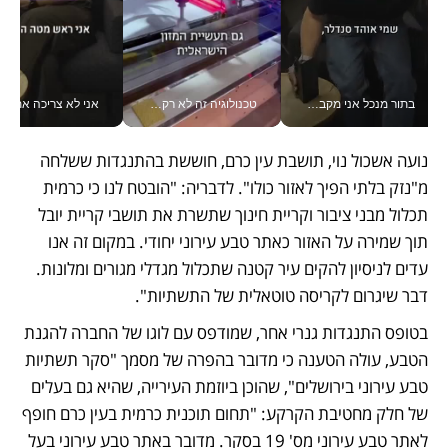
בתור מנכל אני מקבל מאות החלטות ביום, וה- Galaxy Z Fold8 Ultra עוזר לי לחתוך אותן מהר יותר_v
טכנולוגיה זה לא רק בהייטק: גם תעשיית המזון הישראלית מאמצת כלי AI, אוטומציה וניתוח דאטה בזמן אמת
אני לא צריכה את המשרד:
נועה אשכול נוי, תושבת עין כרם, חוששת בהתנגדות ששלחה 
מ"נזק בלתי הפיך לאזור כולו". לדבריה: "הובטח לנו כי כרמית 
תכלול מבני ציבור וקריית חינוך שתשרת את תושבי קריית יובל 
תוך שמירה על האזור כאתר טבע עירוני יחודי. במקום זה אנו 
עדים לניסיון להקים עיר קטנה שתכלול מגדלי מגורים ומלונות. 
דבר שיגרום לקריסה טוטאלית של התשתיות". 
בטופס התנגדות גנרי אחר, שמודפס עם לוגו של החברה להגנת 
הטבע, עולה הטענה כי מדובר בהפרה של מסמך "סקר תשתיות 
טבע עירוני בירושלים", שהוכן ביוזמת העירייה, שהיא גם בעלים 
של חלק מחטיבת הקרקע: "תחום תוכנית כרמית בעין כרם חופף 
לאתר טבע עירוני מס' 19 בסקר. מדובר באתר טבע עירוני בעל 