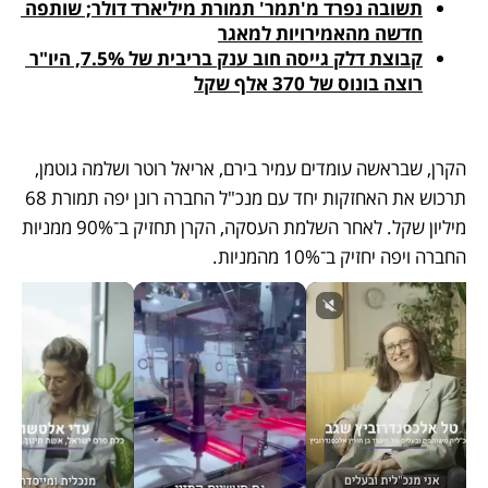
תשובה נפרד מ'תמר' תמורת מיליארד דולר; שותפה 
חדשה מהאמירויות למאגר
קבוצת דלק גייסה חוב ענק בריבית של 7.5%, היו"ר 
רוצה בונוס של 370 אלף שקל
הקרן, שבראשה עומדים עמיר בירם, אריאל רוטר ושלמה גוטמן, 
תרכוש את האחזקות יחד עם מנכ"ל החברה רונן יפה תמורת 68 
מיליון שקל. לאחר השלמת העסקה, הקרן תחזיק ב־90% ממניות 
החברה ויפה יחזיק ב־10% מהמניות.  