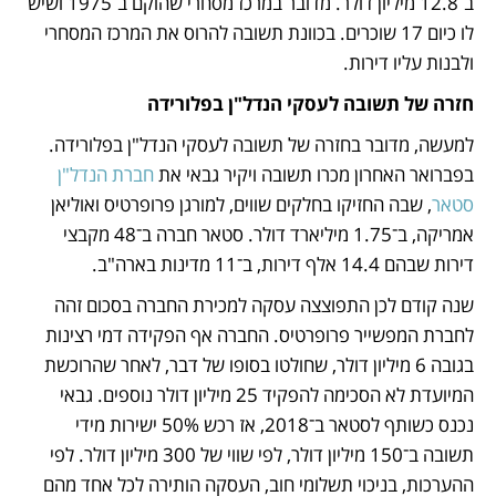
ב־12.8 מיליון דולר. מדובר במרכז מסחרי שהוקם ב־1975 ושיש 
לו כיום 17 שוכרים. בכוונת תשובה להרוס את המרכז המסחרי 
ולבנות עליו דירות.
חזרה של תשובה לעסקי הנדל"ן בפלורידה
למעשה, מדובר בחזרה של תשובה לעסקי הנדל"ן בפלורידה. 
בפברואר האחרון מכרו תשובה ויקיר גבאי את 
חברת הנדל"ן 
סטאר
, שבה החזיקו בחלקים שווים, למורגן פרופרטיס ואוליאן 
אמריקה, ב־1.75 מיליארד דולר. סטאר חברה ב־48 מקבצי 
דירות שבהם 14.4 אלף דירות, ב־11 מדינות בארה"ב.
שנה קודם לכן התפוצצה עסקה למכירת החברה בסכום זהה 
לחברת המפשייר פרופרטיס. החברה אף הפקידה דמי רצינות 
בגובה 6 מיליון דולר, שחולטו בסופו של דבר, לאחר שהרוכשת 
המיועדת לא הסכימה להפקיד 25 מיליון דולר נוספים. גבאי 
נכנס כשותף לסטאר ב־2018, אז רכש 50% ישירות מידי 
תשובה ב־150 מיליון דולר, לפי שווי של 300 מיליון דולר. לפי 
ההערכות, בניכוי תשלומי חוב, העסקה הותירה לכל אחד מהם 