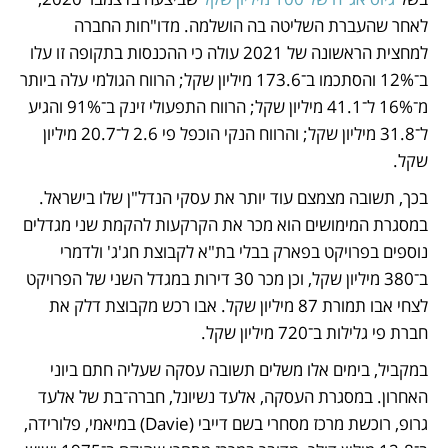
לאחר שהעברת השליטה בה הושלמה. מדו"חות החברה 
למחצית הראשונה של 2021 עולה כי ההכנסות בתקופה זו עלו 
ב־12% והסתכמו ב־173.6 מיליון שקל; הרווח הגולמי עלה ביותר 
מ־16% ל־41.1 מיליון שקל; הרווח התפעולי זינק ב־91% והגיע 
ל־31.8 מיליון שקל; והרווח הנקי הוכפל פי 2.6 ל־20.7 מיליון 
שקל.
בכך, תשובה מצמצם עוד יותר את עסקי הנדל"ן שלו בישראל. 
במסגרת המימושים הוא מכר את הקרקעות להקמת שני מגדלים 
נוספים בפרויקט בפארק בבלי בת"א לקבוצת חג'ג' ולדמרי 
ב־380 מיליון שקל, וכן מכר 30 דירות במגדל השני של הפרויקט 
לצחי אבו תמורת 87 מיליון שקל. אבו רכש מקבוצת דלק את 
חברת פי גלילות ב־720 מיליון שקל. 
במקביל, בימים אלו משלים תשובה עסקה שעליה חתם ביוני 
האחרון. במסגרת העסקה, אלעד נשיונל, חברה־בת של אלעד 
גרופ, רוכשת מרכז מסחרי בשם דייבי (Davie) במיאמי, פלורידה, 