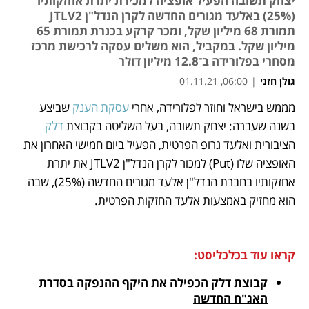
יצחק תשובה הפעיל אופציה למכירת יתרת אחזקותיו
(25%) באלעד מגורים החדשה לקרן הנדל"ן JTLV2
תמורת 68 מיליון שקל, ומכר קרקע בכנרת תמורת 65
מיליון שקל. במקביל, הוא משלים עסקה לרכישת מרכז
מסחרי בפלורידה ב־12.8 מיליון דולר
גולן חזני
|
06:00, 01.11.21
מממש בישראל וחוזר לפלורידה, אחרי 
עסקת הענק
 שביצע 
נפתח בכרטיסייה חדשה
נפתח בכרטיסייה חדשה
נפתח בכרטיסייה חדשה
נפתח בכרטיסייה חדשה
נפתח בכרטיסייה חדשה
נפתח בכרטיסייה חדשה
בשנה שעברה: יצחק תשובה, בעל השליטה בקבוצת 
דלק
הציבורית ואלעד גרופ הפרטית, הפעיל ביום חמישי האחרון את 
האופציה שלו (Put) למכור לקרן הנדל"ן JTLV2 את יתרת 
אחזקותיו בחברת הנדל"ן אלעד מגורים החדשה (25%), שבה 
הוא מחזיק באמצעות אלעד החזקות הפרטית. 
קראו עוד בכלכליסט:
קבוצת דלק הכפילה את היקף ההנפקה בסדרת 
האג"ח החדשה