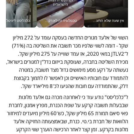
אין שעה שלא התעסקתי במשבר - טל אלכסנדרוביץ’ שגב מנהלת משברים תקשורתיים מכל מקום עם ה- Galaxy Z Fold8 Ultra שלה_v
טכנולוגיה זה לא רק בהייטק: גם תעשיית המזון הישראלית מאמצת כלי AI, אוטומציה וניתוח דאטה בזמן אמת
כלכליסט דיגיטל
השווי של אלעד מגורים החדשה בעסקה עומד על 272 מיליון 
שקל - דומה לשווי שלפיו מכר תשובה את השליטה בה (71%) 
ל־JTLV2 במאי 2020, אז עמד שווייה על 275 מיליון שקל. 
מכירת השליטה בחברה, שעוסקת בייזום נדל"ן למגורים בישראל, 
נעשתה על רקע מסע מימושים גדול מצד תשובה, במטרה 
להתמודד עם חובותיו האישיים וכן לאפשר לו לתמוך בקבוצת 
דלק, שהתמודדה עם חובות שהגיעו לכ־8 מיליארד שקל.
ל"כלכליסט" נודע עוד כי לאחרונה מכרה גם אלעד מלונות 
שבבעלות תשובה קרקע על שפת הכנרת, מפרץ אמנון, לחברת 
פאי סיאם תמורת 65 מיליון שקל, כש־60 מיליון מיועדים למיחזור 
הלוואות של חברת בי.טי. כנרת, שבאמצעותה החזיקה אלעד 
מלונות בקרקע. זמן קצר לאחר הרכישה הוערך שווי הקרקע 