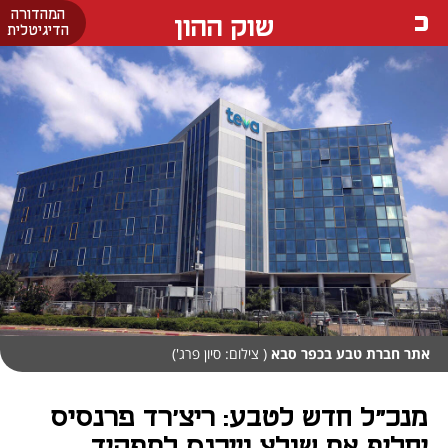
המהדורה
שוק ההון
הדיגיטלית
אתר חברת טבע בכפר סבא
( צילום: סיון פרג')
מנכ"ל חדש לטבע: ריצ'רד פרנסיס
יחליף את שולץ וייכנס לתפקיד