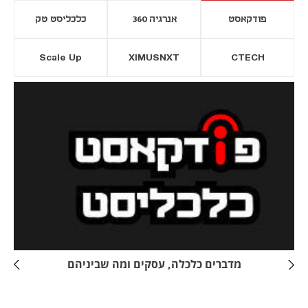
פודקאסט
אנרגיה 360
כלכליסט טק
Scale Up
XIMUSNXT
CTECH
יסייה חדשה
נפתח בכרטיסייה חדשה
מדברים כלכלה, עסקים ומה שביניהם