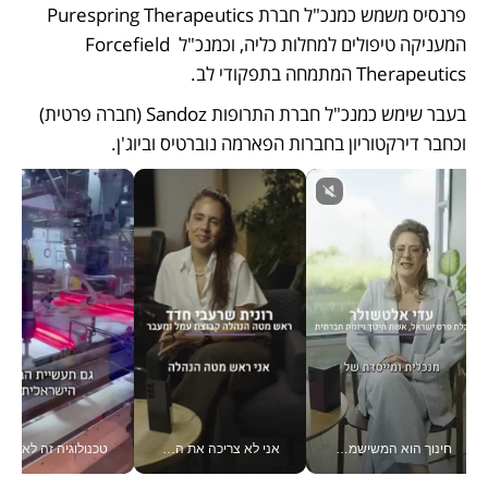
פרנסיס משמש כמנכ"ל חברת Purespring Therapeutics 
המעניקה טיפולים למחלות כליה, וכמנכ"ל Forcefield 
Therapeutics המתמחה בתפקודי לב.
בעבר שימש כמנכ"ל חברת התרופות Sandoz (חברה פרטית) 
וכחבר דירקטוריון בחברות הפארמה נוברטיס וביוג'ן.
חינוך הוא המשישמה של החיים שלי - V
אני לא צריכה את המשרד: רונית שרעבי-חדד מנהלת ארגון של 30000 עובדים מכל מקום_v
טכנולוגיה זה לא רק בהייטק: גם תעשיי