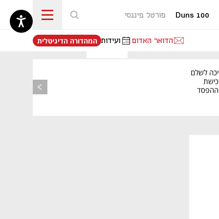
Duns 100
פורטל פיננסי
נפתח בכרטיסייה חדשה
הדואר האדום
ועידות
המהדורה הדיגיטלית
יכה לשלם
כישת
BASE: ההפסד
הרבעוני זינק ל-76