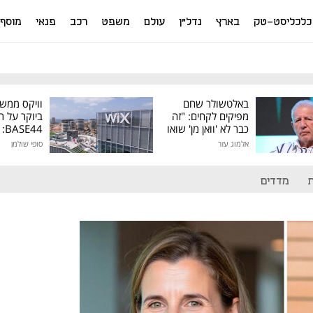
כלכליסט-טק
בארץ
נדל"ן
עולם
משפט
רכב
פנאי
מוסף
באלטשולר שחם
וויקס ממש
מפיקים לקחים: "זה
ביוקר על ר
כבר לא 'וואן מן' שואו
44
של גילעד"
אלמוג עזר
סופי שולמן
מיליון דולר
מדדים