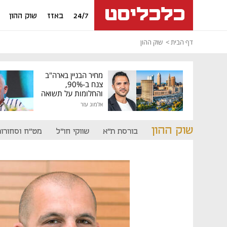
24/7
באזז
שוק ההון
דף הבית
שוק ההון
מחיר הבניין בארה"ב
צנח ב-90%,
והחלומות על תשואה
גבוהה התנפצו
אלמוג עזר
שוק ההון
בורסת ת"א
שווקי חו"ל
מט"ח וסחורות