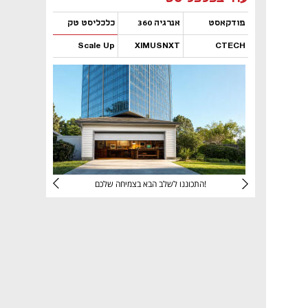
פודקאסט
אנרגיה 360
כלכליסט טק
Scale Up
XIMUSNXT
CTECH
נפתח בכרטיסייה חדשה
נפתח בכרטיסייה חדשה
נפתח בכרטיסייה חדשה
נפתח בכרטיסייה חדשה
יניהם
התכוננו לשלב הבא בצמיחה שלכם!