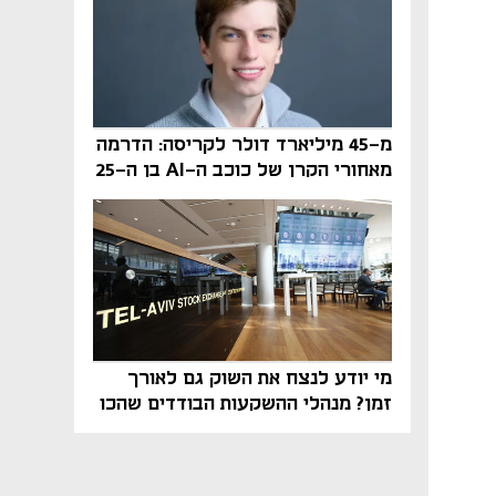
מ-45 מיליארד דולר לקריסה: הדרמה
מאחורי הקרן של כוכב ה-AI בן ה-25
מי יודע לנצח את השוק גם לאורך
זמן? מנהלי ההשקעות הבודדים שהכו
את ת״א־125