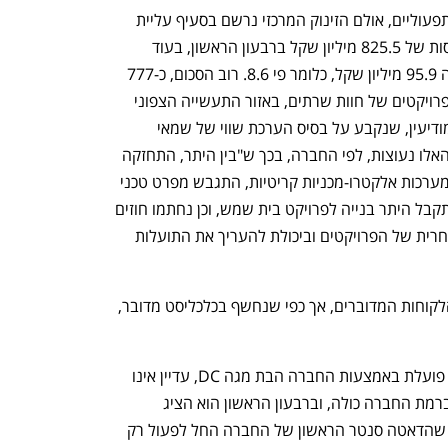
מגה אור הציגה שיפור בכל הפרמטרים התפעוליים, אולם הזינוק המרכזי נרשם בסעיף עליית 
ערך נדל"ן להשקעה נטו, שהניב לה הכנסות של 825.5 מיליון שקל ברבעון הראשון, בעוד 
שבתקופה המקבילה אשתקד הוא הניב לה 95.9 מיליון שקל, כלומר פי 8.6. רוב הסכום, כ-777 
מיליון שקל, מיוחס לעליית ערך בשלושה פרויקטים של חוות שרתים, באזור התעשייה הצפוני 
של בית שמש, בפארק התעסוקה יואב ובמודיעין, שנקבע על בסיס הערכת שווי של שמאי 
חיצוני. הסיבות לעליית השווי בפרויקטים האלו נעוצות, לפי החברה, בכך ש"בין היתר, התחזקה 
רמת הוודאות ביחס למועדי האספקה של מערכות אלקטרו-מכניות קריטיות, התגבש מפרט טכני 
מתקדם ומעודכן יותר ביחס לפרויקטים, התקבל היתר בנייה לפרויקט בית שמש, וכן נחתמו חוזים 
מול לקוחות, באופן התומך בהבשלה המסחרית של הפרויקטים וביכולת להעריך את התועלות 
מגה אור לא דיווחה באופן רשמי על כלל הלקוחות המדוברים, אך כפי שנחשף בכלכליסט מדובר, 
מגזר הדאטה סנטרס עצמו, שבו מגה אור פועלת באמצעות החברה הבת מגה DC, עדיין אינו 
משמעותי מבחינת התוצאות התפעוליות ברמת החברה כולה, וברבעון הראשון הוא הציג 
הכנסות של 11.7 מיליון שקל, וזאת משום שהדאטה סנטר הראשון של החברה החל לפעול רק 