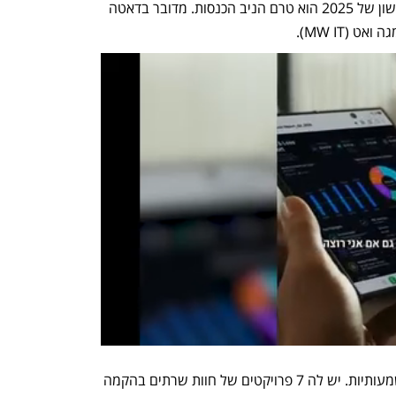
במהלך השנה שעברה, כך שברבעון הראשון של 2025 הוא טרם הניב הכנסות. מדובר בדאטה 
אולם למגה DC יש תוכניות התרחבות משמעותיות. יש לה 7 פרויקטים של חוות שרתים בהקמה 