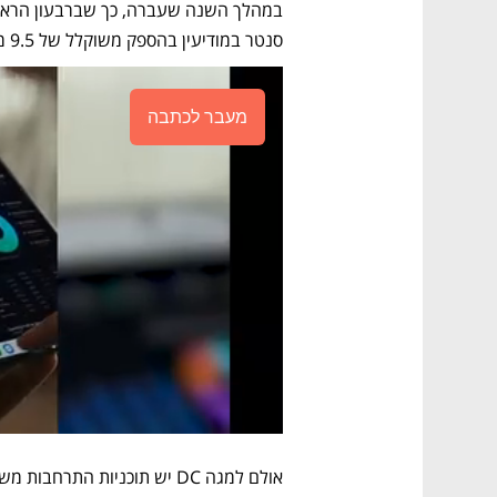
סנטר במודיעין בהספק משוקלל של 9.5 מגה ואט (MW IT).
מעבר לכתבה