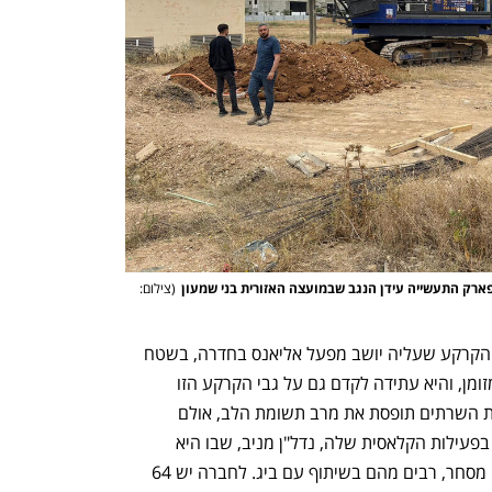
רק התעשייה עידן הנגב שבמועצה האזורית בני שמעון
(
צילום: 
בנוסף, בחודש שעבר רכשה מגה אור את הקרקע שעליה יושב מפעל אליאנס בחדרה, בשטח 
של 176 דונמים, תמורת מיליארד שקל במזומן, והיא עתידה לקדם גם על גבי הקרקע הזו 
פרויקט גדול של דאטה סנטר. פעילות חוות השרתים תופסת את מרב תשומת הלב, אולם 
בינתיים מוקד הפעילות של מגה אור מצוי בפעילות הקלאסית שלה, נדל"ן מניב, שבו היא 
מקימה ומשכירה מרכזים לוגיסטיים ומרכזי מסחר, רבים מהם בשיתוף עם ביג. לחברה יש 64 