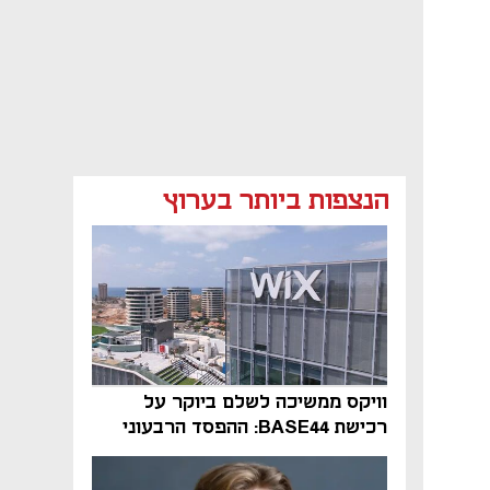
הנצפות ביותר בערוץ
וויקס ממשיכה לשלם ביוקר על
רכישת BASE44: ההפסד הרבעוני
זינק ל-76 מיליון דולר