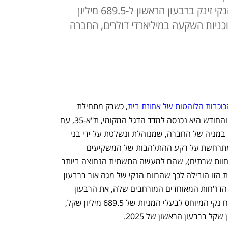
ושיפור דרמטי במינוף - כשהרווח הנקי זינק ברבעון הראשון ל-689.5 מיליון
עם כניסה למדד ת"א 35 ותוכניות השקעה במיליארדי דולרים, החברה
כוכבות הלוהטות של אחוזת בית
, כשרק מתחילת 
השנה הנוכחית מנייתה זינקה בכ-120%, והחודש היא נכנסה למדד הדגל המקומי, ת"א-35, עם 
שווי שוק של כ-22 מיליארד שקל. הנסיקה במניה של החברה, שמנוהלת ונשלטת על ידי בני 
הזוג צחי נחמיאס ואפרת נחמיאס-דרורי, מתרחשת על רקע ההתלהבות של המשקיעים 
מהפעילות החדשה שלה, דאטה סנטרס (חוות שרתים), שהם למעשה התשתית הנחוצה ביותר 
למהפכת הבינה המלאכותית (AI). הפעילות הזו הובילה לכך שהרווח הנקי של מגה אור ברבעון 
הראשון של 2026 הוכפל כמעט פי 9. לפי הדו"חות המאוחדים המורחבים שלה, את הרבעון 
הראשון של השנה סיימה מגה אור עם רווח נקי המיוחס לבעלי המניות של 689.5 מיליון שקל, 