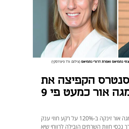
חי נחמיאס ואפרת דרורי נחמיאס
(צילום: ורד פיצ׳רסקי)
סנטרס הקפיצה את
הרווח הנקי של מגה אור כמעט פי 9
מנדל"ן מניב לתשתית AI: מניית מגה אור זינקה ב-120% על רקע חוזי ענק
ך נכסי חוות השרתים הובילה לרווחי שיא