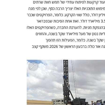
בהספק משוקלל כולל של 313 מגה ואט, ועוד קרקעות לפיתוח עתידי של חמש חוות שרתים 
בהספק משוקלל כולל של 280 מגה ואט. מימוש התוכניות האלו יצריך הרבה כסף, שכן לפי מגה 
אור, הקמה של כל מגה ואט IT עולה 11 מיליון דולר, כולל שווי הקרקע. כלומר, הפרויקטים שכבר 
בהקמה יצריכו לבדם השקעה של כמעט 3.5 מיליארד דולר. זאת אחת הסיבות שבפברואר 
החברה גייסה ממוסדיים 615 מיליון שקל בהנפקת מניות. להערכת החברה, כשהפרויקטים האלו 
יחלו לפעול, הם יניבו NOI (הכנסות תפעוליות נטו) של מעל מיליארד שקל בשנה, והחוזים 
שכבר נחתמו הבטיחו NOI של 460 מיליון שקל בשנה. כלומר, הפעילות הזו תהפוך 
למשמעותית מאוד, משום שה-NOI של מגה אור כולה ברבעון הראשון של 2026 משקף קצב 