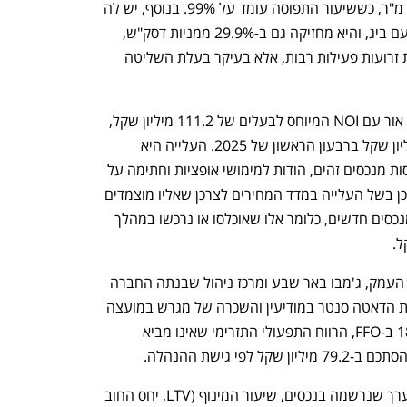
נכסים מניבים בשטח כולל של מעל מיליון מ"ר, כששיעור התפוסה עומד על 99%. בנוסף, יש לה 
פעילות של אנרגיה מתחדשת בחו"ל יחד עם ביג, והיא מחזיקה גם ב-29.9% ממניות דסק"ש, 
שכיום היא כבר אינה חברת החזקות בעלת זרועות פעילות רבות, אלא בעיקר בעלת השליטה 
נפתח בכרטיסייה חדשה
נפתח בכרטיסייה חדשה
את הרבעון הראשון של 2026 סיימה מגה אור עם NOI המיוחס לבעלים של 111.2 מיליון שקל, 
זינוק של 23% בהשוואה לנתון של 90 מיליון שקל ברבעון הראשון של 2025. העלייה היא 
תוצאה של צמיחה סולידית של 4% בהכנסות מנכסים זהים, הודות למימושי אופציות וחתימה על 
חוזים חדשים תוך העלאת דמי השכירות, וכן בשל העלייה במדד המחירים לצרכן שאליו מוצמדים 
החוזים, ובעיקר הכפלה של פי 7 ב-NOI מנכסים חדשים, כלומר אלו שאוכלסו או נרכשו במהלך 
ענף במתח גבוה
מדברים כלכלה, עסקים ומה שב
זאת הודות לאכלוס של ביג מגה אור מגדל העמק, ג'מבו באר שבע ומרכז ניהול שבנתה החברה 
עבור החברה הביטחונית קונטרופ, הפעלת הדאטה סנטר במודיעין והשכרה של מגרש במועצה 
אזורית יואב. הדבר הוביל לצמיחה של 18% ב-FFO, הרווח התפעולי התזרימי שאינו מביא 
י גישת ההנהלה.
בזכות הנפקת המניות בפברואר ועליית הערך שנרשמה בנכסים, שיעור המינוף (LTV, יחס החוב 