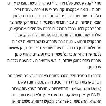
מודל "קנה עכשיו, שלם אחר כך" בעיקר לרכישת מוצרים יקרים 
יחסית – מוצרי אלקטרוניקה, ריהוט או אופנה שעולים אלפי 
דולרים – יותר ויותר צרכנים משתמשים בו כיום גם כדי לממן 
הוצאות יומיומיות. עבור חברות הפינטק, זו עדות לכך שהמוצר 
הפך לחלק בלתי נפרד מהרגלי הצריכה של מיליוני אמריקאים, 
ואלו חדשות טובות שתומכות בהתפתחות של השוק. עבור 
המבקרים והחוששים, זו נורת אזהרה: כאשר הלוואות קצרות 
מתחילות לממן גם רכישות שגרתיות של מוצרי יסוד, הן עשויות 
ללמד על הלחץ הגובר על משקי הבית ועשויים להוות סימן 
אזהרה ביחס לחוסן שלהם, בוודאי שבמצבים של האטה כלכלית 
או מיתון.
הדבר גם מטריד חלק מהרגולטורים בארה"ב. בשנים האחרונות 
גובר בארצות הברית הדיון סביב מה שמכונה חוב רפאים 
(Phantom Debt) – התחייבויות שנוצרות באמצעות שירותי 
BNPL אך אינן משתקפות תמיד באופן מלא במערכות דירוג 
האשראי הרשמיות. כאשר צרכן מבקש הלוואה, משכנתא או 