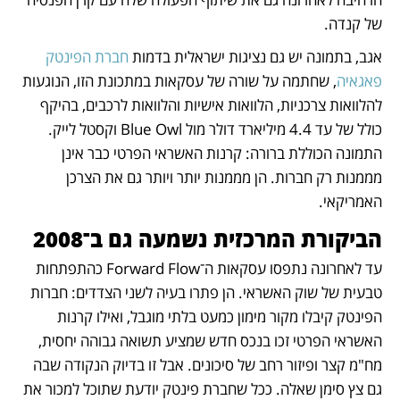
של קנדה. 
אגב, בתמונה יש גם נציגות ישראלית בדמות 
חברת הפינטק 
פאגאיה
, שחתמה על שורה של עסקאות במתכונת הזו, הנוגעות 
להלוואות צרכניות, הלוואות אישיות והלוואות לרכבים, בהיקף 
כולל של עד 4.4 מיליארד דולר מול Blue Owl וקסטל לייק. 
התמונה הכוללת ברורה: קרנות האשראי הפרטי כבר אינן 
מממנות רק חברות. הן מממנות יותר ויותר גם את הצרכן 
האמריקאי.
הביקורת המרכזית נשמעה גם ב־2008
עד לאחרונה נתפסו עסקאות ה־Forward Flow כהתפתחות 
טבעית של שוק האשראי. הן פתרו בעיה לשני הצדדים: חברות 
הפינטק קיבלו מקור מימון כמעט בלתי מוגבל, ואילו קרנות 
האשראי הפרטי זכו בנכס חדש שמציע תשואה גבוהה יחסית, 
מח"מ קצר ופיזור רחב של סיכונים. אבל זו בדיוק הנקודה שבה 
גם צץ סימן שאלה. ככל שחברת פינטק יודעת שתוכל למכור את 