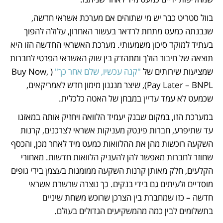
בוול סטריט כבר יש מי שתוהים אם מערכת אשראי חדשה, 
שנבנתה כמעט מתחת לרדאר בעשור האחרון, עלולה להפוך 
בעתיד למוקד סיכון משמעותי. מערכת האשראי החדשה הזו היא 
תוצאה של חיבור הולך ומתהדק בין שוק האשראי הפרטי לחברות 
שמציעות שירותים של 
"קנה עכשיו, שלם אחר כך"
 (Buy Now, 
Pay Later – BNPL), שיצר מנגנון מימון חדש לאמריקאים, 
שכמעט לא עמד עדיין במבחן של האטה כלכלית. 
במערכת הזו, במקום שבנק יעמיד הלוואה ויחזיק אותה במאזנו 
עד שתיפרע, חברות פינטק מעניקות אשראי לצרכנים, קרנות 
השקעה רוכשות מהן את ההלוואות כמעט מיד לאחר מכן, והכסף 
שחוזר לחברות מאפשר להן להעניק הלוואות חדשות. מאחורי 
הקלעים, חלק מאותן קרנות השקעה ממומנות בעצמן בידי גופים 
מוסדיים ולעיתים גם בידי בנקים. כך נוצרה שרשרת אשראי 
חדשה – כזו שמחברת בין הצרכן שרוכש משחת שיניים 
בתשלומים לבין כמה מהמשקיעים הגדולים בעולם.