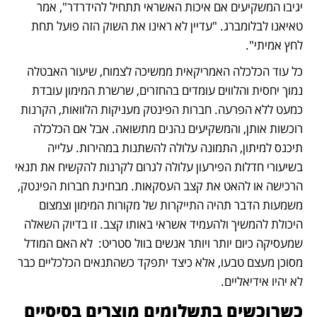
יגיבו המשקיעים אם איכות האשראי תתחיל להידרדר", אמר 
טאיאנו לבלומברג. "עדיין לא ראינו את השוק הזה פועל תחת 
לחץ אמיתי".
כל עוד הכלכלה האמריקאית ממשיכה לצמוח, שיעור האבטלה 
נמוך יחסית והלווים עומדים בהחזרים, שרשרת המימון עובדת 
כמעט ללא הפרעה. חברות הפינטק מעניקות הלוואות, הקרנות 
רוכשות אותן, והמשקיעים נהנים מתשואה. אבל אם הכלכלה 
תיכנס למיתון, התמונה עלולה להשתנות במהירות. עלייה 
בשיעורי חדלות הפירעון עלולה לגרום לקרנות להקשיח את תנאי 
הרכישה או להאט את קצב העסקאות. מבחינת חברות הפינטק, 
משמעות הדבר תהיה התייקרות של מקורות המימון וצמצום 
היכולת להמשיך ולהעמיד אשראי באותו קצב. זו בדיוק השאלה 
שמעסיקה כיום יותר ויותר אנשים בוול סטריט:  לא האם המודל 
מסוכן מעצם טבעו, אלא כיצד יתפקד כשהתנאים הכלכליים כבר 
לא יהיו אידיאליים.
כשרוכשים בתשלומים מוצרים בסיסיים