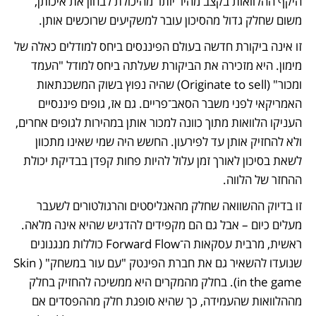
היקף ההלוואות בקצב מהיר יותר מהיכולת לבחון את איכותן, 
משום שחלק גדול מהסיכון עובר למשקיעים שרוכשים אותן.
זו אינה ביקורת חדשה בעולם הפיננסים ביחס למודלים כאלה של 
מימון. היא מזכירה את הביקורת שעלתה ביחס למודל "העמד 
ומכור" (Originate to sell) שהיה נפוץ בשוק המשכנתאות 
האמריקאי לפני משבר הסאב־פריים. גם אז, גופים פיננסיים 
העניקו הלוואות מתוך כוונה למכור אותן במהירות לגופים אחרים, 
ולא להחזיק אותן עד לפירעון. החשש היה שמי שאינו מתכוון 
לשאת בסיכון לאורך זמן עלול להיות פחות קפדן בבדיקת יכולת 
ההחזר של הלווה.
זו בדיוק ההשוואה שחלק מהאנליסטים והרגולטורים לשעבר 
מעלים כיום – אבל גם הם מקפידים להדגיש שהיא אינה מלאה. 
ראשית, מרבית עסקאות ה־Forward Flow כוללות מנגנונים 
שנועדו להשאיר גם את חברת הפינטק "עם עור במשחק" (Skin 
in the game). בחלק מהמקרים היא ממשיכה להחזיק בחלק 
מההלוואות שהעמידה, כך שהיא סופגת חלק מההפסדים אם 