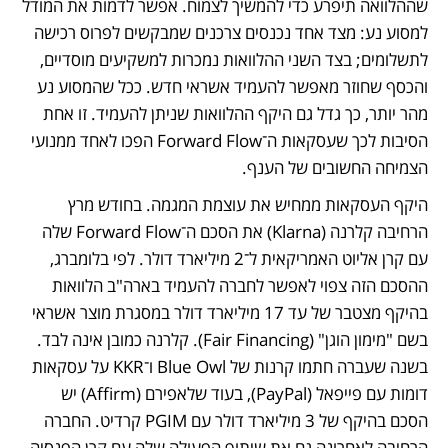
שההלוואה תיפרע כדי להמשיך לצמוח. אפשר לדמות את המודל 
למסוע נע: מצד אחד נכנסים צרכנים שמבקשים לפרוס רכישה 
לתשלומים; בצד השני ההלוואות נמכרות למשקיעים מוסדיים, 
והכסף שחוזר מאפשר להעמיד אשראי חדש. ככל שהמסוע נע 
מהר יותר, כך גדל גם היקף ההלוואות שניתן להעמיד. זו אחת 
הסיבות לכך שעסקאות ה־Forward Flow הפכו לאחד ממנועי 
הצמיחה החשובים של הענף.
היקף העסקאות ממחיש את עוצמת המגמה. בחודש מרץ 
הרחיבה קלרנה (Klarna) את הסכם ה־Forward Flow שלה 
עם קרן אליוט האמריקאית ל־2 מיליארד דולר. לפי בלומברג, 
ההסכם הזה צפוי לאפשר לחברה להעמיד בארה"ב הלוואות 
בהיקף מצטבר של עד 17 מיליארד דולר במסגרת מוצר אשראי 
בשם "מימון הוגן" (Fair Financing). קלרנה כמובן אינה לבד. 
בשנה שעברה חתמו קרנות של Blue Owl ו־KKR על עסקאות 
דומות עם פייפאל (PayPal), בעוד שלאפירם (Affirm) יש 
הסכם בהיקף של 3 מיליארד דולר עם PGIM קרדיט. החברה 
הרחיבה לאחרונה גם את שיתוף הפעולה שלה עם קרן הפנסיה 