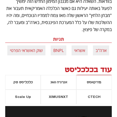
בוודאות. השאלה היא אם מנגנון המימון החדש הזה ימשיך 
לפעול באותה יעילות גם כאשר הכלכלה האמריקאית תעבור את 
"מבחן הלחץ" הראשון שלה מאז צמח לממדיו הנוכחיים, ומה יהיו 
ההשלכות שלו על כלל המערכת הפיננסית, בארה"ב ומעבר לה, 
במקרה של פיצוץ. 
תגיות
ארה"ב
אשראי
BNPL
שוק האשראי הפרטי
עוד בכלכליסט
פודקאסט
אנרגיה 360
כלכליסט טק
Scale Up
XIMUSNXT
CTECH
יסייה חדשה
נפתח בכרטיסייה חדשה