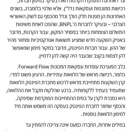
עד לאחרונה התמקדו הקרנות האלו בעיקר במימון חברות, 
רכישות ממונפות ועסקאות נדל"ן. אלא שלפי בלומברג, בשנים 
האחרונות הן מפנות חלק הולך וגדל מהכסף גם לשוק האשראי 
הצרכני – ובעיקר לחברות ה־BNPL, שהפכו לאחת משיטות 
התשלום הצומחות ביותר במסחר המקוון. עבור הקרנות, מדובר 
באפיק השקעה חדש שמציע תשואות אטרקטיביות ומחזור מהיר 
של ההון. עבור חברות הפינטק, מדובר במקור מימון שמאפשר 
להן לצמוח בקצב שבעבר היה קשה להן לדמיין.
בלב המערכת עומדות עסקאות המכונות Forward Flow. 
כלומר, רכישה מראש של הלוואות עתידיות. הרעיון פשוט למדי. 
קרן השקעות מתחייבת מראש לרכוש מחברת הפינטק הלוואות 
שתעמיד בעתיד ללקוחותיה. ברגע שהלקוח מקבל את ההלוואה, 
היא נמכרת לקרן על בסיס ההתחייבות המוקדמת שסיפקה, 
והכסף שחוזר לחברת הפינטק בעסקה הזו משמש אותה מיד 
למימון הלוואות נוספות. 
במילים אחרות, החברה כמעט אינה צריכה להמתין עד 