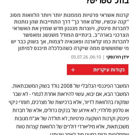
בוול סטריט?
קרנות אשראי פרטיות מממנות יותר ויותר הלוואות מסוג
"קנה עכשיו, שלם אחר כך" דרך התחייבות שהן נותנות
לחברות פינטק, ויוצרות מנגנון חדש שמזין את האשראי
הצרכני בארה"ב. בינתיים המודל משגשג ומאפשר
לחברות כמו קלארנה ופאגאיה לצמוח, אך בשוק כבר יש
מי שחוששים ממה שיקרה כשהכלכלה תיכנס למיתון
ירדן רוז'נסקי
|
06:10, 05.07.26
+
נקודות עיקריות
המשבר הפיננסי הגלובלי של 2008 נולד בשוק המשכנתאות. 
נפתח בכרטיסייה חדשה
נפתח בכרטיסייה חדשה
המשבר הבא, אם יבוא, עשוי להיראות אחרת לגמרי - לא שבר 
שמקורו בהלוואות לדיור, אלא ברכישות של מצרכים, חומרי ניקוי 
או טלפון סלולרי; לא אירוע של בנקים גדולים, אלא של חברות 
פינטק וקרנות השקעה פרטיות; לא תולדה של אג"ח מגובות 
משכנתאות, אלא מיליארדי דולרים של הלוואות קצרות טווח 
שמחליפות ידיים כמעט מיד לאחר שניתנו.