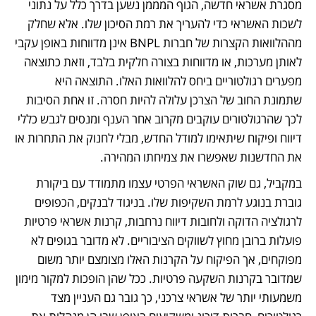
מסגרת אשראי חדשה, הגוף המממן נשען בדרך כלל על נתוני 
לשכות האשראי כדי להעריך את רמת הסיכון שלו. אלא שחלק 
מההלוואות הקצרות של חברות BNPL אינן מדווחות באופן עקבי 
לאותן מערכות, או מדווחות בצורה חלקית בלבד, וזאת כתוצאה 
מפערים רגולטוריים ביחס להלוואות האלו. התוצאה היא 
שתמונת החוב של הצרכן עלולה להיות חסרה. זו אחת הסיבות 
לכך שהרגולטורים עוקבים מקרוב אחר הענף ומנסים לגבש כללי 
דיווח ופיקוח שיתאימו למודל החדש, מבלי לחנוק את התחרות או 
את החדשנות שאפשרו את צמיחתו המהירה.
במקביל, גם שוק האשראי הפרטי עצמו מתמודד עם ביקורת 
גוברת בנוגע לרמת השקיפות שלו. בניגוד לבנקים, הכפופים 
לרגולציה הדוקה ולחובות דיווח נרחבות, קרנות אשראי פרטיות 
פועלות ברובן מחוץ לשווקים הציבוריים. לא מדובר בגופים לא 
מפוקחים, אך הפיקוח על הקרנות האלו מצומצם יותר משום 
שמדובר בקרנות השקעה פרטיות. ככל שהן הופכות למקור מימון 
משמעותי יותר של אשראי צרכני, כך גובר גם העניין מצד 