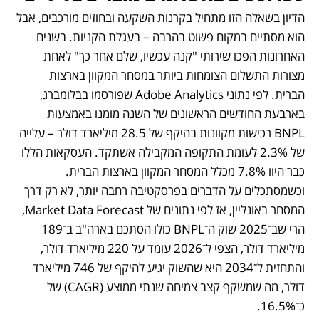
הדיון בשאלה הזו מתחיל בקרנות השקעה ובחוזים מורכבים, אבל 
הוא מסתיים במקום פשוט בהרבה – בעגלת הקניות. בשנים 
האחרונות הפכו שירותי "קנה עכשיו, שלם אחר כך" לאחת 
מצורות התשלום הצומחות ביותר במסחר המקוון בארצות 
הברית. לפי נתוני Adobe Analytics שפורסמו בבלומברג, 
בארבעת החודשים הראשונים של השנה מומנו באמצעות 
BNPL רכישות מקוונות בהיקף של 28.5 מיליארד דולר – עלייה 
של 2.3% לעומת התקופה המקבילה אשתקד. העסקאות הללו 
כבר היוו 7.8% מכלל המסחר המקוון בארצות הברית. 
וכשמסתכלים על הדברים בפרסקטיבה רחבה יותר, לא רק דרך 
המסחר באונליין, אז לפי נתונים של Market Data Forecast, 
הרי שב־2025 שוק ה־BNPL כולו הסתכם בארה"ב ב־189 
מיליארד דולר, הצפי ל־2026 עומד על 220 מיליארד דולר, 
והתחזית ל־2034 היא שהשוק יגיע להיקף של 746 מיליארד 
דולר, מה שמשקף קצב צמיחה שנתי ממוצע (CAGR) של 
כ־16.5%. 