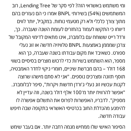
ומי משתמש באשראי הזה? לפי סקר של Lending Tree, רוב 
המשתמשים (54%) בשירותי BNPL אמרו כי הם נעזרים בהם 
מתוך צורך כלכלי ולא רק מטעמי נוחות. במקביל, יותר לווים 
דיווחו כי התקשו לעמוד בהחזרים לעומת השנה שעברה. כך, 
ורדל רייט ששוחח עם בלומברג, אינו מתאים לדימוי המקובל של 
צרכן שמממן באמצעות BNPL טלוויזיה חדשה או זוג נעלי 
ספורט. כשאיבד את מקום עבודתו בשנה שעברה, כך הוא 
מספר, הוא השתמש בשירות כדי לרכוש מוצרים בסיסיים בשווי 
168 דולר – בהם מברשת שיניים, חומרי ניקוי לחדר האמבטיה, 
תוסף תזונה ומצרכים נוספים. "אני לא סתם מישהו שרוצה 
לקנות עכשיו זוג נעלי ג'ורדן חדשות ויקרות", סיפר לבלומברג. 
"אפשר להרוויח יותר מ־100 אלף דולר בשנה, וזה עדיין לא 
מספיק". לדבריו, האפשרות לפרוס את התשלום אפשרה לו 
להימנע מהגדלת החוב בכרטיסי האשראי בתקופה שבה חיפש 
עבודה חדשה.
הסיפור האישי שלו ממחיש מגמה רחבה יותר. אם בעבר שימש 