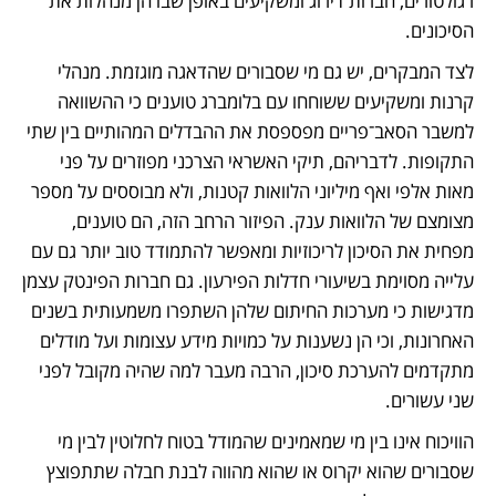
רגולטורים, חברות דירוג ומשקיעים באופן שבו הן מנהלות את 
הסיכונים.
לצד המבקרים, יש גם מי שסבורים שהדאגה מוגזמת. מנהלי 
קרנות ומשקיעים ששוחחו עם בלומברג טוענים כי ההשוואה 
למשבר הסאב־פריים מפספסת את ההבדלים המהותיים בין שתי 
התקופות. לדבריהם, תיקי האשראי הצרכני מפוזרים על פני 
מאות אלפי ואף מיליוני הלוואות קטנות, ולא מבוססים על מספר 
מצומצם של הלוואות ענק. הפיזור הרחב הזה, הם טוענים, 
מפחית את הסיכון לריכוזיות ומאפשר להתמודד טוב יותר גם עם 
עלייה מסוימת בשיעורי חדלות הפירעון. גם חברות הפינטק עצמן 
מדגישות כי מערכות החיתום שלהן השתפרו משמעותית בשנים 
האחרונות, וכי הן נשענות על כמויות מידע עצומות ועל מודלים 
מתקדמים להערכת סיכון, הרבה מעבר למה שהיה מקובל לפני 
שני עשורים.
הוויכוח אינו בין מי שמאמינים שהמודל בטוח לחלוטין לבין מי 
שסבורים שהוא יקרוס או שהוא מהווה לבנת חבלה שתתפוצץ 