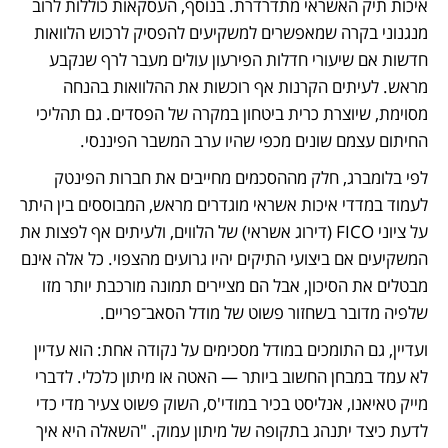
איכות תיק האשראי מתדרדרת. בנוסף, העסקאות כוללות לרוב 
מנגנוני בקרה שמאפשרים למשקיעים להפסיק לרכוש הלוואות 
חדשות אם שיעורי חדלות הפירעון עולים מעבר לרף שנקבע 
מראש. לעיתים הקרנות אף רוכשות את ההלוואות בהנחה 
מסוימת, שיוצרת כרית ביטחון במקרה של הפסדים. גם תהליכי 
החיתום עצמם שונים מכפי שהיו ערב המשבר הפיננסי. 
לפי בלומברג, חלק מההסכמים מחייבים את חברות הפינטק 
לעמוד במדדי איכות אשראי מוגדרים מראש, המבוססים בין היתר 
על ציוני FICO (דירוג אשראי) של הלווים, ולעיתים אף לפצות את 
המשקיעים אם ביצועי התיקים יהיו גרועים מהצפוי. כל אלה אינם 
מבטלים את הסיכון, אבל הם מציירים תמונה מורכבת יותר מזו 
שלפיה מדובר בשחזור פשוט של מודל הסאב־פריים.
ועדיין, גם התומכים במודל מסכימים על נקודה אחת: הוא עדיין 
לא עמד במבחן החשוב ביותר — האטה או מיתון כלכלי. לדברי 
מייק טאיאנו, אנליסט בכיר במודי'ס, השוק פשוט צעיר מדי כדי 
לדעת כיצד יתנהג בתקופה של מיתון עמוק. "השאלה היא איך 